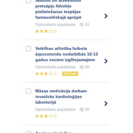
Sildošo un atvēsinošo
pretsāpju līdzekļu
pielietošanas iespējas
farmaceitiskajā aprūpē
Diplomdarbs
augstskolai
33
Veiklības attīstība futbola
ārpusstundu nodarbībās 10-13
gadus veciem izglītojamajiem
Diplomdarbs
augstskolai
59
TOP 100
Māsas motivācija darbam
invazīvās kardioloģijas
labortorijā
Diplomdarbs
augstskolai
29