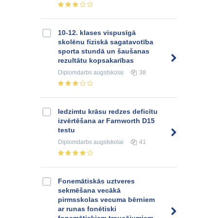
10-12. klases vispusīgā
skolēnu fiziskā sagatavotība
sporta stundā un šaušanas
rezultātu kopsakarības
Diplomdarbs
augstskolai
38
Iedzimtu krāsu redzes deficītu
izvērtēšana ar Farnworth D15
testu
Diplomdarbs
augstskolai
41
Fonemātiskās uztveres
sekmēšana vecākā
pirmsskolas vecuma bērniem
ar runas fonētiski
fonemātiskiem traucējumiem