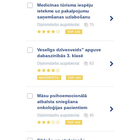
Medicīnas tūrisma iespēju
ietekme uz pakalpojumu
saņemšanas uzlabošanu
Diplomdarbs
augstskolai
70
TOP 100
Veselīgs dzīvesveids” apguve
dabaszinībās 3. klasē
Diplomdarbs
augstskolai
83
NOVĒRTĒTS!
TOP 100
Māsu psihoemocionālā
atbalsta sniegšana
onkoloģijas pacientiem
Diplomdarbs
augstskolai
45
TOP 100