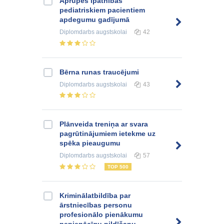
Aprūpes īpatnības
pediatriskiem pacientiem
apdegumu gadījumā
Diplomdarbs
augstskolai
42
Bērna runas traucējumi
Diplomdarbs
augstskolai
43
Plānveida treniņa ar svara
pagrūtinājumiem ietekme uz
spēka pieaugumu
Diplomdarbs
augstskolai
57
TOP 500
Kriminālatbildība par
ārstniecības personu
profesionālo pienākumu