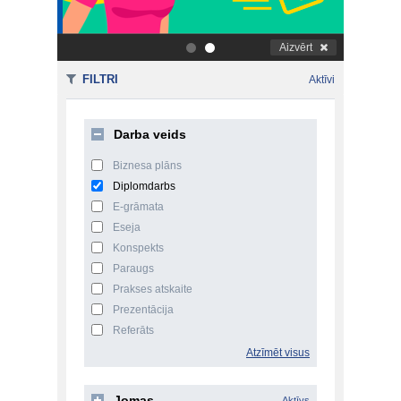
Aizvērt
.
.
FILTRI
Aktīvi
Darba veids
Biznesa plāns
Diplomdarbs
E-grāmata
Eseja
Konspekts
Paraugs
Prakses atskaite
Prezentācija
Referāts
Atzīmēt visus
Jomas
Aktīvs