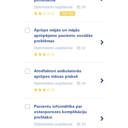
pirmsskolā
Diplomdarbs
augstskolai
56
TOP 500
Aprūpe mājās un mājās
aprūpējamo pacientu sociālās
problēmas
Diplomdarbs
augstskolai
42
Arodfaktori ambulatorās
aprūpes māsas praksē
Diplomdarbs
augstskolai
34
Pacientu informētība par
osteoporozes komplikāciju
profilaksi
Diplomdarbs
augstskolai
33