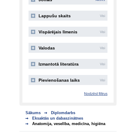
Lappušu skaits
Visi
Vispārējais līmenis
Visi
Valodas
Visi
Izmantotā literatūra
Visi
Pievienošanas laiks
Visi
Nodzēst filtrus
Sākums
Diplomdarbs
Eksaktās un dabaszinātnes
Anatomija, veselība, medicīna, higiēna