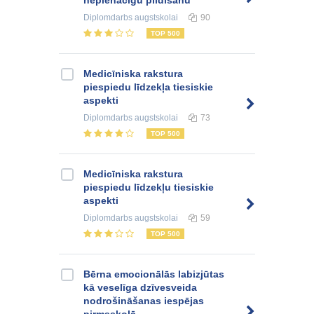
nepienācīgu pildīšanu
Diplomdarbs
augstskolai
90
TOP 500
Medicīniska rakstura
piespiedu līdzekļa tiesiskie
aspekti
Diplomdarbs
augstskolai
73
TOP 500
Medicīniska rakstura
piespiedu līdzekļu tiesiskie
aspekti
Diplomdarbs
augstskolai
59
TOP 500
Bērna emocionālās labizjūtas
kā veselīga dzīvesveida
nodrošināšanas iespējas