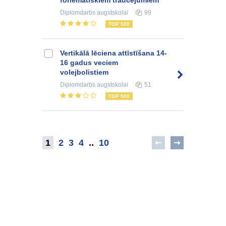
Diplomdarbs
augstskolai
99
TOP 500
Vertikālā lēciena attīstīšana 14-
16 gadus veciem
volejbolistiem
Diplomdarbs
augstskolai
51
TOP 500
1
2
3
4
..
10