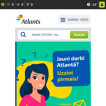
0
0
0
LV
DARBU VEIDI
Meklēt