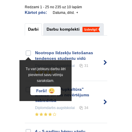
Redzami 1 - 25 no 235 uz 10 lapām
Kārtot pēc:
Datuma, dilst.
Darbi
Darbu komplekti
Izdevīgi!
Nootropo līdzekļu lietošanas
tendences studentu vidū
Diplomdarbs
augstskolai
31
Tu vari jebkuru darbu ātri
pievienot savu vēlmju
sarakstam.
Kampaņas “Pupkultūra”
Forši!
analīze un tās novērtējums
sabiedrībā
Diplomdarbs
augstskolai
34
4 – 5 gadīgu bērnu vārdu