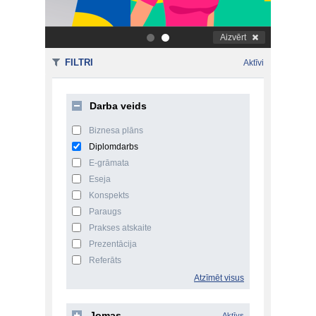
Aizvērt
.
.
FILTRI
Aktīvi
Darba veids
Biznesa plāns
Diplomdarbs
E-grāmata
Eseja
Konspekts
Paraugs
Prakses atskaite
Prezentācija
Referāts
Atzīmēt visus
Jomas
Aktīvs