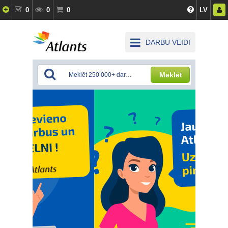
0
0
0
LV
DARBU VEIDI
Meklēt