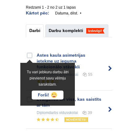
Redzami 1 - 2 no 2 uz 1 lapas
Kārtot pēc:
Datuma, dilst.
Darbi
Darbu komplekti
Izdevīgi!
Astes kaula asimetrijas
ietekme uz iegurņa
funkcionālo stāvokli
Tu vari jebkuru darbu ātri
Diplomdarbs
augstskolai
55
pievienot savu vēlmju
sarakstam.
Forši!
Zvaigznes un viss, kas saistīts
ar tām
Diplomdarbs
vidusskolai
39
NOVĒRTĒTS!