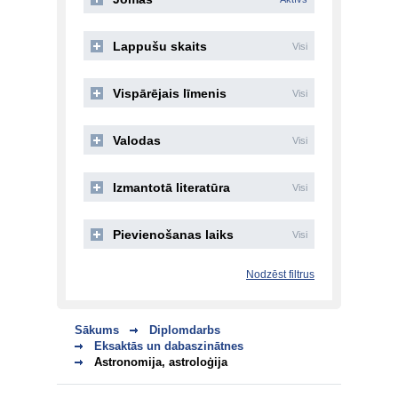
Lappušu skaits
Visi
Vispārējais līmenis
Visi
Valodas
Visi
Izmantotā literatūra
Visi
Pievienošanas laiks
Visi
Nodzēst filtrus
Sākums
Diplomdarbs
Eksaktās un dabaszinātnes
Astronomija, astroloģija