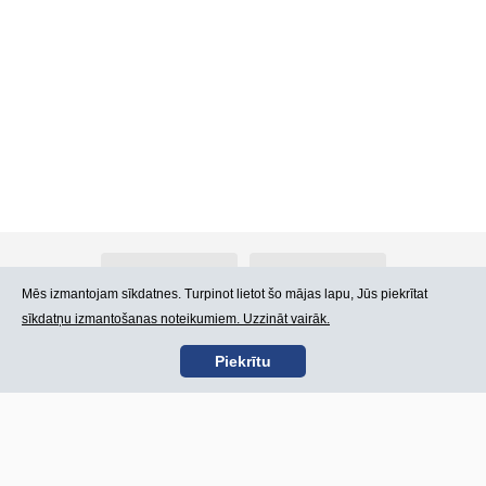
Par Atlants.lv
Reklāma
Mēs izmantojam sīkdatnes. Turpinot lietot šo mājas lapu, Jūs piekrītat
sīkdatņu izmantošanas noteikumiem. Uzzināt vairāk.
Kontakti
Lietošanas noteikumi
Piekrītu
SIA „CDI” © 2002 -
Lapas karte
2026