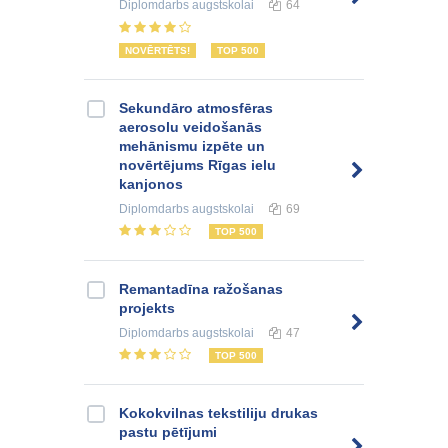
Diplomdarbs
augstskolai
64
NOVĒRTĒTS!
TOP 500
Sekundāro atmosfēras
aerosolu veidošanās
mehānismu izpēte un
novērtējums Rīgas ielu
kanjonos
Diplomdarbs
augstskolai
69
TOP 500
Remantadīna ražošanas
projekts
Diplomdarbs
augstskolai
47
TOP 500
Kokokvilnas tekstiliju drukas
pastu pētījumi