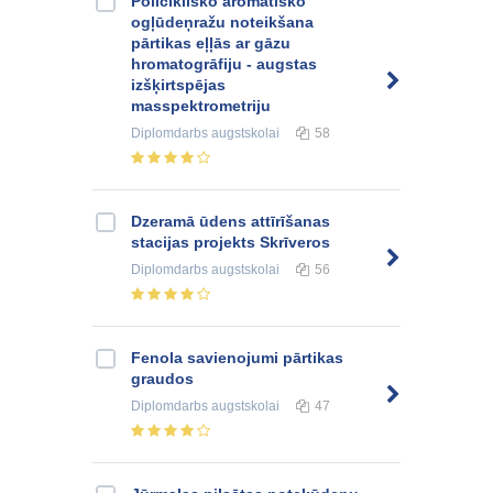
Policiklisko aromātisko
ogļūdeņražu noteikšana
pārtikas eļļās ar gāzu
hromatogrāfiju - augstas
izšķirtspējas
masspektrometriju
Diplomdarbs
augstskolai
58
Dzeramā ūdens attīrīšanas
stacijas projekts Skrīveros
Diplomdarbs
augstskolai
56
Fenola savienojumi pārtikas
graudos
Diplomdarbs
augstskolai
47