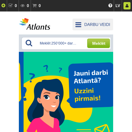
0
0
0
LV
DARBU VEIDI
Meklēt