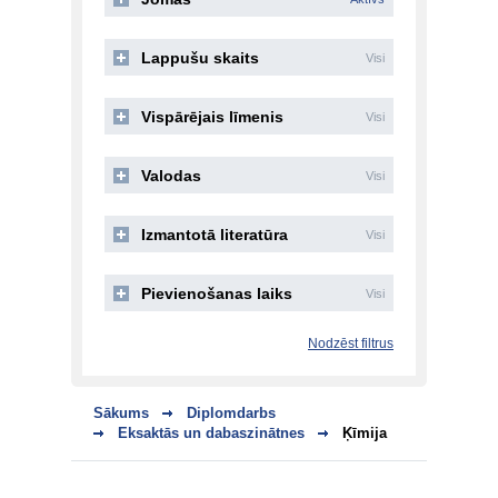
Lappušu skaits
Visi
Vispārējais līmenis
Visi
Valodas
Visi
Izmantotā literatūra
Visi
Pievienošanas laiks
Visi
Nodzēst filtrus
Sākums
Diplomdarbs
Eksaktās un dabaszinātnes
Ķīmija