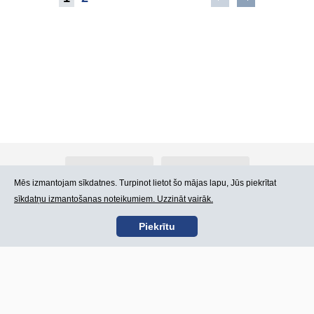
Par Atlants.lv
Reklāma
Mēs izmantojam sīkdatnes. Turpinot lietot šo mājas lapu, Jūs piekrītat
sīkdatņu izmantošanas noteikumiem. Uzzināt vairāk.
Kontakti
Lietošanas noteikumi
Piekrītu
SIA „CDI” © 2002 -
Lapas karte
2026