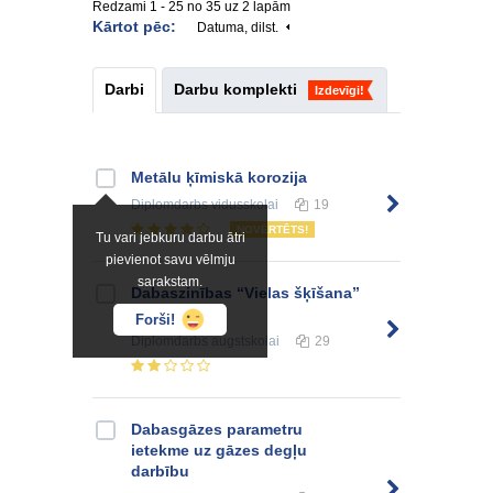
Redzami 1 - 25 no 35 uz 2 lapām
Kārtot pēc:
Datuma, dilst.
Darbi
Darbu komplekti
Izdevīgi!
Metālu ķīmiskā korozija
Diplomdarbs
vidusskolai
19
NOVĒRTĒTS!
Tu vari jebkuru darbu ātri
pievienot savu vēlmju
sarakstam.
Dabaszinības “Vielas šķīšana”
6.klasei
Forši!
Diplomdarbs
augstskolai
29
Dabasgāzes parametru
ietekme uz gāzes degļu
darbību