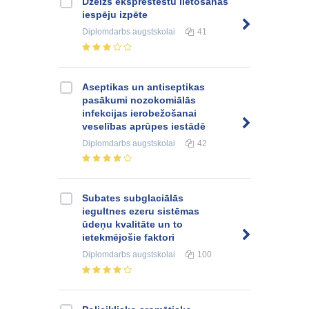
Dzelzs eksprestestu lietošanas
iespēju izpēte
Diplomdarbs
augstskolai
41
Aseptikas un antiseptikas
pasākumi nozokomiālās
infekcijas ierobežošanai
veselības aprūpes iestādē
Diplomdarbs
augstskolai
42
Subates subglaciālās
iegultnes ezeru sistēmas
ūdeņu kvalitāte un to
ietekmējošie faktori
Diplomdarbs
augstskolai
100