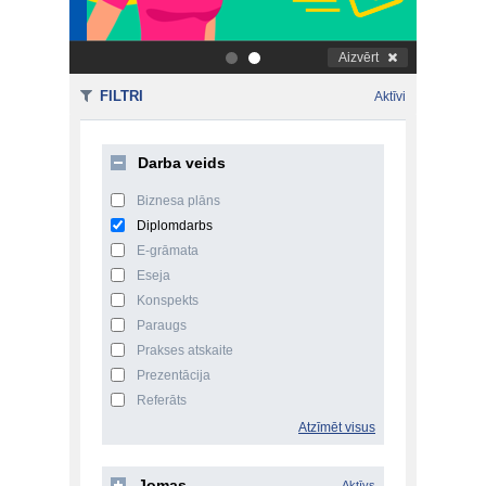
Aizvērt
.
.
FILTRI
Aktīvi
Darba veids
Biznesa plāns
Diplomdarbs
E-grāmata
Eseja
Konspekts
Paraugs
Prakses atskaite
Prezentācija
Referāts
Atzīmēt visus
Jomas
Aktīvs