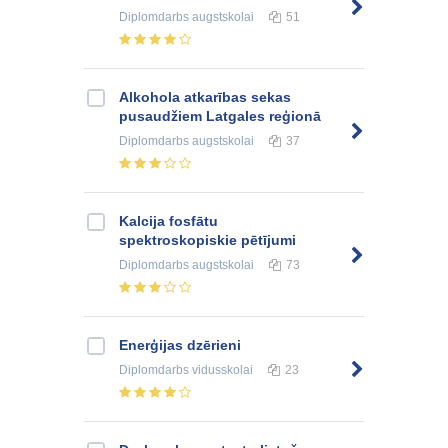
Diplomdarbs
augstskolai
51
Alkohola atkarības sekas
pusaudžiem Latgales reģionā
Diplomdarbs
augstskolai
37
Kalcija fosfātu
spektroskopiskie pētījumi
Diplomdarbs
augstskolai
73
Enerģijas dzērieni
Diplomdarbs
vidusskolai
23