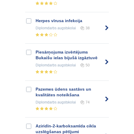
Herpes vīrusa infekcija
Diplomdarbs
augstskolai
38
Piesārņojuma izvērtējums
Bukaišu ielas bijušā izgāztuvē
Diplomdarbs
augstskolai
50
Pazemes ūdens sastāvs un
kvalitātes noteikšana
Diplomdarbs
augstskolai
74
Aziridīn-2-karboksamīda cikla
uzslēgšanas pētījumi