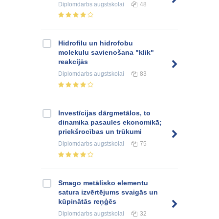
Diplomdarbs
augstskolai
48
Hidrofilu un hidrofobu
molekulu savienošana "klik"
reakcijās
Diplomdarbs
augstskolai
83
Investīcijas dārgmetālos, to
dinamika pasaules ekonomikā;
priekšrocības un trūkumi
Diplomdarbs
augstskolai
75
Smago metālisko elementu
satura izvērtējums svaigās un
kūpinātās reņģēs
Diplomdarbs
augstskolai
32