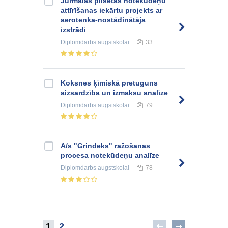
Jūrmalas pilsētas notekūdeņu
attīrīšanas iekārtu projekts ar
aerotenka-nostādinātāja
izstrādi
Diplomdarbs
augstskolai
33
Koksnes ķīmiskā pretuguns
aizsardzība un izmaksu analīze
Diplomdarbs
augstskolai
79
A/s "Grindeks" ražošanas
procesa notekūdeņu analīze
Diplomdarbs
augstskolai
78
1
2