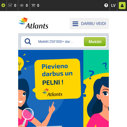
0
0
0
LV
DARBU VEIDI
Meklēt