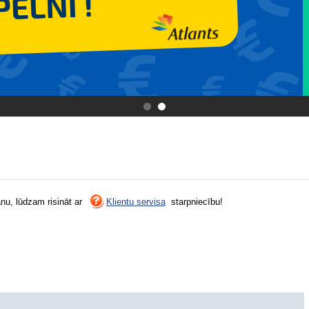
.
.
šanu, lūdzam risināt ar
Klientu servisa
starpniecību!