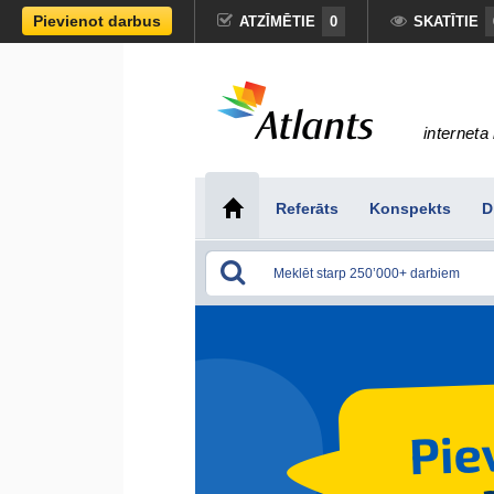
Pievienot darbus
ATZĪMĒTIE
0
SKATĪTIE
interneta 
Referāts
Konspekts
D