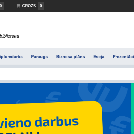
0
GROZS
0
bibliotēka
iplomdarbs
Paraugs
Biznesa plāns
Eseja
Prezentāci