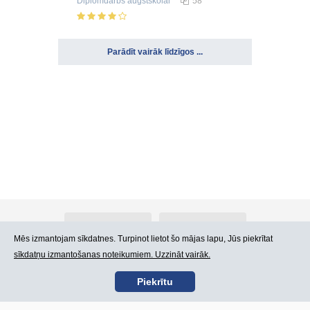
Diplomdarbs
augstskolai
58
Parādīt vairāk līdzīgos ...
Par Atlants.lv
Reklāma
Mēs izmantojam sīkdatnes. Turpinot lietot šo mājas lapu, Jūs piekrītat
sīkdatņu izmantošanas noteikumiem. Uzzināt vairāk.
Kontakti
Lietošanas noteikumi
Piekrītu
SIA „CDI” © 2002 -