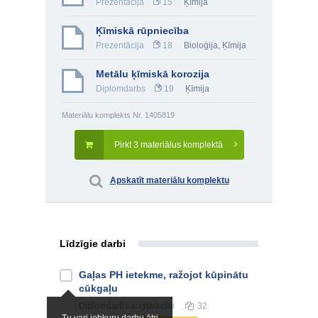
Prezentācija
15
Ķīmija
Ķīmiskā rūpniecība
Prezentācija
18
Bioloģija
,
Ķīmija
Metālu ķīmiskā korozija
Diplomdarbs
19
Ķīmija
Materiālu komplekts Nr. 1405819
Pirkt 3 materiālus komplektā
Apskatīt materiālu komplektu
Līdzīgie darbi
Gaļas PH ietekme, ražojot kūpinātu
cūkgaļu
Diplomdarbs
augstskolai
32