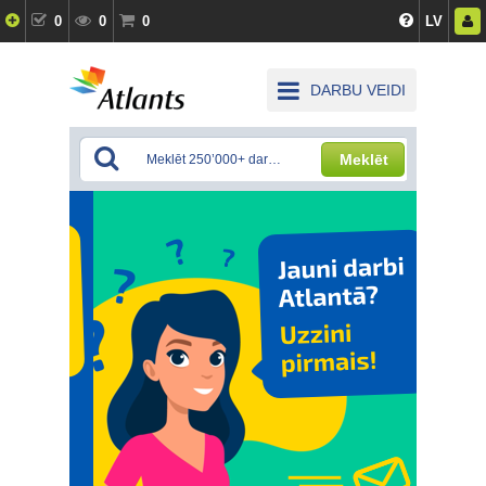
0
0
0
LV
DARBU VEIDI
Meklēt