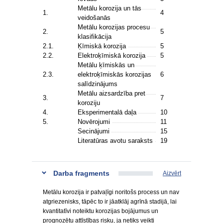
Metālu korozija un tās
1.
4
veidošanās
Metālu korozijas procesu
2.
5
klasifikācija
2.1.
Ķīmiskā korozija
5
2.2.
Elektroķīmiskā korozija
5
Metālu ķīmiskās un
2.3.
elektroķīmiskās korozijas
6
salīdzinājums
Metālu aizsardzība pret
3.
7
koroziju
4.
Eksperimentalā daļa
10
5.
Novērojumi
11
Secinājumi
15
Literatūras avotu saraksts
19
Darba fragments
Aizvērt
Metālu korozija ir patvaļīgi noritošs process un nav
atgriezenisks, tāpēc to ir jāatklāj agrīnā stadijā, lai
kvantitatīvi noteiktu korozijas bojājumus un
prognozētu attīstības risku, ja netiks veikti