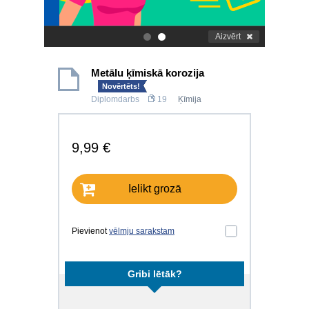
Aizvērt
.
.
Metālu ķīmiskā korozija
Novērtēts!
Diplomdarbs
19
Ķīmija
9,99 €
Ielikt grozā
Pievienot
vēlmju sarakstam
Gribi lētāk?