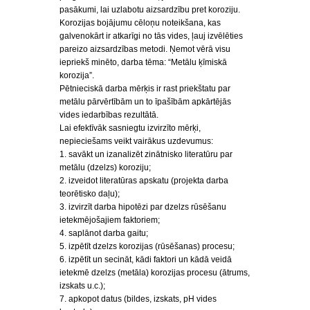
pasākumi, lai uzlabotu aizsardzību pret koroziju.
Korozijas bojājumu cēloņu noteikšana, kas
galvenokārt ir atkarīgi no tās vides, ļauj izvēlēties
pareizo aizsardzības metodi. Ņemot vērā visu
iepriekš minēto, darba tēma: “Metālu ķīmiskā
korozija”.
Pētnieciskā darba mērķis ir rast priekštatu par
metālu pārvērtībām un to īpašībām apkārtējās
vides iedarbības rezultātā.
Lai efektīvāk sasniegtu izvirzīto mērķi,
nepieciešams veikt vairākus uzdevumus:
1. savākt un izanalizēt zinātnisko literatūru par
metālu (dzelzs) koroziju;
2. izveidot literatūras apskatu (projekta darba
teorētisko daļu);
3. izvirzīt darba hipotēzi par dzelzs rūsēšanu
ietekmējošajiem faktoriem;
4. saplānot darba gaitu;
5. izpētīt dzelzs korozijas (rūsēšanas) procesu;
6. izpētīt un secināt, kādi faktori un kādā veidā
ietekmē dzelzs (metāla) korozijas procesu (ātrums,
izskats u.c.);
7. apkopot datus (bildes, izskats, pH vides