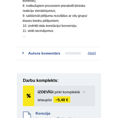
kontrole);
8. notikušajiem procesiem pierakstīt ķīmisko
reakciju vienādojumus;
9. salīdzināt pētījuma rezultātus ar citu grupu/
klases biedru pētījumiem;
10. izvērtēt datu korelāciju/ konversiju;
11. veikt secinājumus.
…
Autora komentārs
Atvērt
Darbu komplekts:
IZDEVĪGI
pirkt komplektā
➞
ietaupīsi
−5,48 €
Korozija