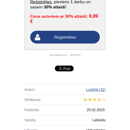
Reģistrējies
, pievieno 1 darbu un
saņem
30% atlaidi
!
6,99
Cena autoriem ar 30% atlaidi:
€
Reģistrēties
Identifikators:
895240
Autors:
Loplityk
(32)
Vērtējums:
Publicēts:
25.02.2025.
Valoda:
Latviešu