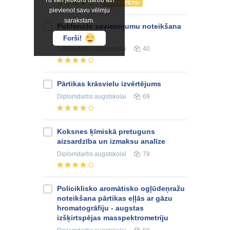
Tu vari jebkuru darbu ātri
NOVĒRTĒTS!
pievienot savu vēlmju
sarakstam.
Polifenolo savienojumu noteikšana
augos
Forši!
Diplomdarbs
augstskolai
40
Pārtikas krāsvielu izvērtējums
Diplomdarbs
augstskolai
69
Koksnes ķīmiskā pretuguns
aizsardzība un izmaksu analīze
Diplomdarbs
augstskolai
79
Policiklisko aromātisko ogļūdeņražu
noteikšana pārtikas eļļās ar gāzu
hromatogrāfiju - augstas
izšķirtspējas masspektrometriju