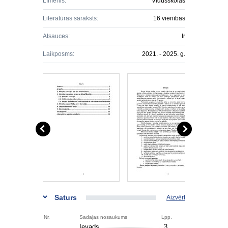
Līmenis:
Vidusskolas
Literatūras saraksts:
16 vienības
Atsauces:
Ir
Laikposms:
2021. - 2025. g.
Saturs
Aizvērt
Nr.
Sadaļas nosaukums
Lpp.
Ievads
3