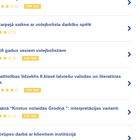
TOP 500
arpejā saikne ar volejbolista darbību spēlē
4-16 gadus veciem volejbolistiem
TOP 500
tīstības līdzeklis 8.klasē latviešu valodas un literatūras
s
TOP 500
mānā “Kristus nolaidās Grodņā ”: interpretācijas varianti
TOP 500
rūpes darbā ar klientiem institūcijā