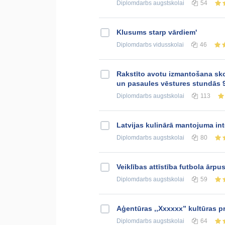
Diplomdarbs
augstskolai
54
Klusums starp vārdiem'
Diplomdarbs
vidusskolai
46
Rakstīto avotu izmantošana sko
un pasaules vēstures stundās 9
Diplomdarbs
augstskolai
113
Latvijas kulinārā mantojuma in
Diplomdarbs
augstskolai
80
Veiklības attīstība futbola ār
Diplomdarbs
augstskolai
59
Aģentūras ,,Xxxxxx” kultūras p
Diplomdarbs
augstskolai
64