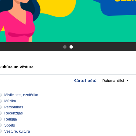
.
.
kultūra un vēsture
Kārtot pēc:
Datuma, dilst.
Misticisms, ezotērika
Mūzika
Personības
Recenzijas
Reliģija
Sports
Vēsture, kultūra