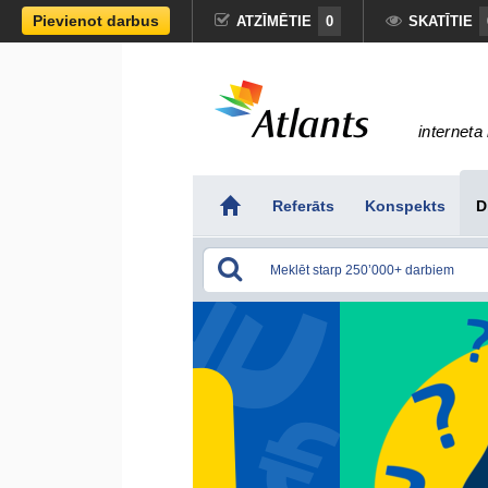
Pievienot darbus
ATZĪMĒTIE
0
SKATĪTIE
interneta 
Referāts
Konspekts
D