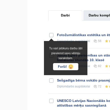
Darbi
Darbu kompl
Fotožurnālistikas estētika un ē
Diplomdarbs
augstskolai
56
Tu vari jebkuru darbu ātri
pievienot savu vēlmju
Janas Egles personības un stās
sarakstam.
literatūras stundās 10. klasē
Diplomdarbs
augstskolai
82
Forši!
Sešgadīga bērna vokālo prasmj
Diplomdarbs
augstskolai
72
UNESCO Latvijas Nacionālās komi
attīstības mērķu sasniegšanā