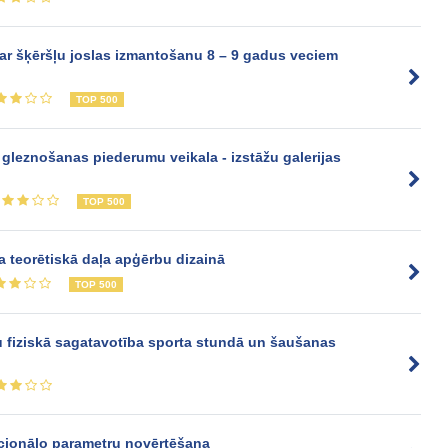
 ar šķēršļu joslas izmantošanu 8 – 9 gadus veciem
TOP 500
gleznošanas piederumu veikala - izstāžu galerijas
TOP 500
ba teorētiskā daļa apģērbu dizainā
TOP 500
u fiziskā sagatavotība sporta stundā un šaušanas
cionālo parametru novērtēšana