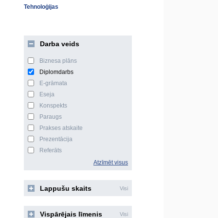
Tehnoloģijas
Darba veids
Biznesa plāns
Diplomdarbs
E-grāmata
Eseja
Konspekts
Paraugs
Prakses atskaite
Prezentācija
Referāts
Atzīmēt visus
Lappušu skaits
Visi
Vispārējais līmenis
Visi