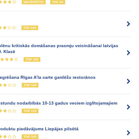
NOVĒRTĒTS!
TOP 50
TOP 100
lēnu kritiskās domāšanas prasmju veicināšanai latvijas
. Klasē
TOP 100
tegrēšana Rīgas A’la carte gardēžu restorānos
TOP 100
pusstundu nodarbībās 10-13 gadus veciem izglītojamajiem
TOP 100
roduktu piedāvājums Liepājas pilsētā
TOP 100