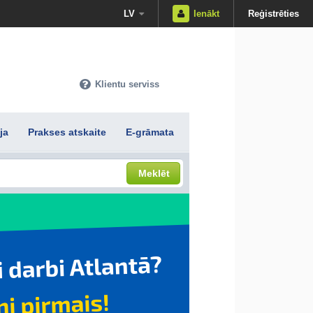
LV
Ienākt
Reģistrēties
Klientu serviss
ja
Prakses atskaite
E-grāmata
Meklēt