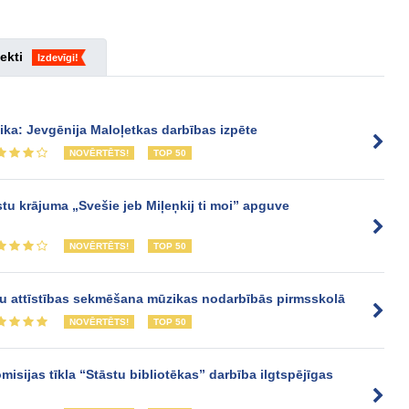
ekti
Izdevīgi!
tika: Jevgēnija Maloļetkas darbības izpēte
NOVĒRTĒTS!
TOP 50
tu krājuma „Svešie jeb Miļeņkij ti moi” apguve
NOVĒRTĒTS!
TOP 50
u attīstības sekmēšana mūzikas nodarbībās pirmsskolā
NOVĒRTĒTS!
TOP 50
sijas tīkla “Stāstu bibliotēkas” darbība ilgtspējīgas