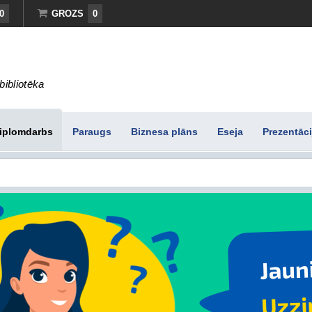
0
GROZS
0
bibliotēka
iplomdarbs
Paraugs
Biznesa plāns
Eseja
Prezentāci