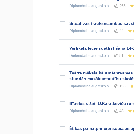
Diplomdarbs
augstskolai
256
Situatīvās trauksmainības savst
Diplomdarbs
augstskolai
44
Vertikālā lēciena attīstīšana 1
Diplomdarbs
augstskolai
51
Teātra māksla kā runātprasmes at
stundās mazākumtautību skolā
Diplomdarbs
augstskolai
155
Bībeles sižeti U.Karatkeviča ro
Diplomdarbs
augstskolai
48
Ētikas pamatprincipi sociālās ap