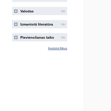
Valodas
Visi
Izmantotā literatūra
Visi
Pievienošanas laiks
Visi
Nodzēst filtrus