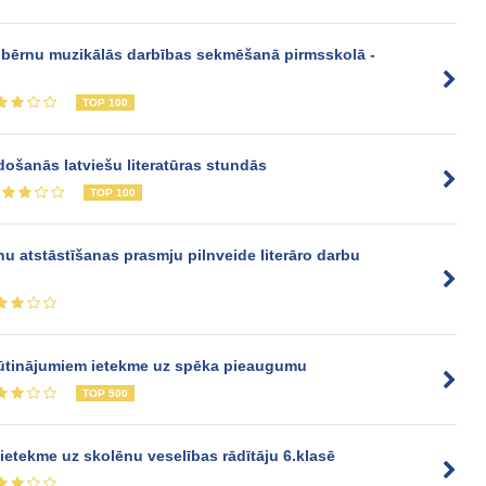
gu bērnu muzikālās darbības sekmēšanā pirmsskolā -
TOP 100
ošanās latviešu literatūras stundās
TOP 100
u atstāstīšanas prasmju pilnveide literāro darbu
grūtinājumiem ietekme uz spēka pieaugumu
TOP 500
ietekme uz skolēnu veselības rādītāju 6.klasē