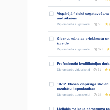
Vispārējā fiziskā sagatavošana
audzēkņiem
Diplomdarbs
augstskolai
58
Gleznu, mākslas priekšmetu un 
izveide
Diplomdarbs
augstskolai
321
Profesionālā kvalifikācijas dar
Diplomdarbs
vidusskolai
61
10-12. klases vispusīgā skolēn
rezultātu kopsakarības
Diplomdarbs
augstskolai
38
Liellaiduma koka pārseguma ra