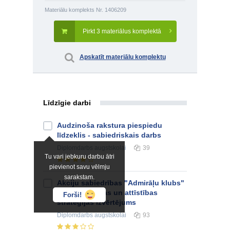
Materiālu komplekts Nr. 1406209
Pirkt 3 materiālus komplektā
Apskatīt materiālu komplektu
Līdzīgie darbi
Audzinoša rakstura piespiedu
līdzeklis - sabiedriskais darbs
Diplomdarbs
augstskolai
39
Tu vari jebkuru darbu ātri
pievienot savu vēlmju
sarakstam.
Akciju sabiedrības "Admirāļu klubs"
konkurētspējas un attīstības
Forši!
stratēģijas izvērtējums
Diplomdarbs
augstskolai
93