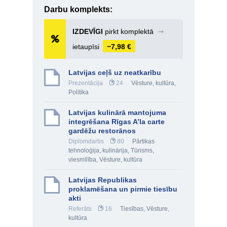
Darbu komplekts:
IZDEVĪGI
pirkt komplektā
➞
ietaupīsi
−7,98 €
Latvijas ceļš uz neatkarību
Prezentācija
24
Vēsture, kultūra
,
Politika
Latvijas kulinārā mantojuma
integrēšana Rīgas A’la carte
gardēžu restorānos
Diplomdarbs
80
Pārtikas
tehnoloģija, kulinārija
,
Tūrisms,
viesmīlība
,
Vēsture, kultūra
Latvijas Republikas
proklamēšana un pirmie tiesību
akti
Referāts
16
Tiesības
,
Vēsture,
kultūra