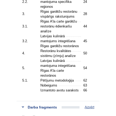
2.2.
mantojuma specifika
24
reģionos
Rīgas gardēžu restorānu
3.
28
vispārīgs raksturojums
Rīgas A’la carte gardēžu
3.1.
restorānu ēdienkaršu
44
analīze
Latvijas kulinārā
3.2.
mantojums integrēšana
45
Rīgas gardēžu restorānos
Restorānu kvalitātes
4.
50
sistēmu (zīmju) analīze
Latvijas kulinārā
mantojuma integrēšana
5.
54
Rīgas A’la carte
restorānos
5.1.
Pētījumu metodoloģija
62
Nobeigums
63
Izmantoto avotu saraksts
66
Darba fragments
Aizvērt