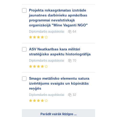
Projekta rokasgrāmatas izstrāde
jaunatnes darbinieku apmācības
programmai nevalstiskajā
organizācijā "Mine Vaganti NGO"
Diplomdarbs
augstskolai
64
ASV Neatkarības kara militāri
stratēģisko aspektu historiogrāfija
Diplomdarbs
augstskolai
70
Smago metālisko elementu satura
izvērtējums svaigās un kūpinātās
reņģēs
Diplomdarbs
augstskolai
32
Parādīt vairāk līdzīgos ...