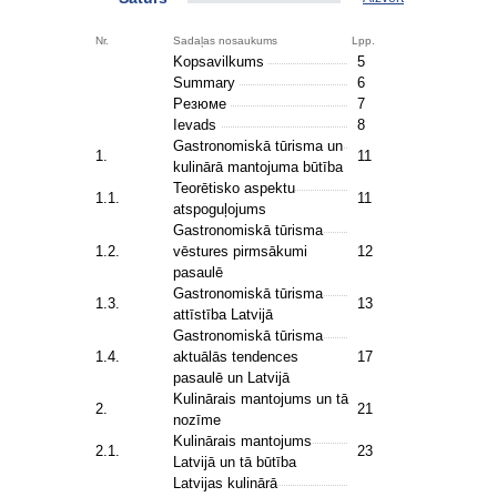
Nr.
Sadaļas nosaukums
Lpp.
Kopsavilkums
5
Summary
6
Pезюме
7
Ievads
8
Gastronomiskā tūrisma un
1.
11
kulinārā mantojuma būtība
Teorētisko aspektu
1.1.
11
atspoguļojums
Gastronomiskā tūrisma
1.2.
vēstures pirmsākumi
12
pasaulē
Gastronomiskā tūrisma
1.3.
13
attīstība Latvijā
Gastronomiskā tūrisma
1.4.
aktuālās tendences
17
pasaulē un Latvijā
Kulinārais mantojums un tā
2.
21
nozīme
Kulinārais mantojums
2.1.
23
Latvijā un tā būtība
Latvijas kulinārā