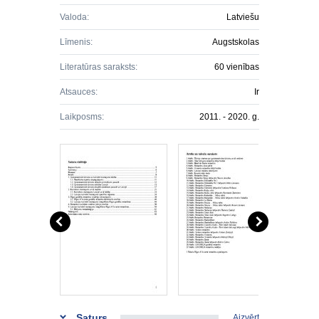
Valoda:
Latviešu
Līmenis:
Augstskolas
Literatūras saraksts:
60 vienības
Atsauces:
Ir
Laikposms:
2011. - 2020. g.
Saturs
Aizvērt