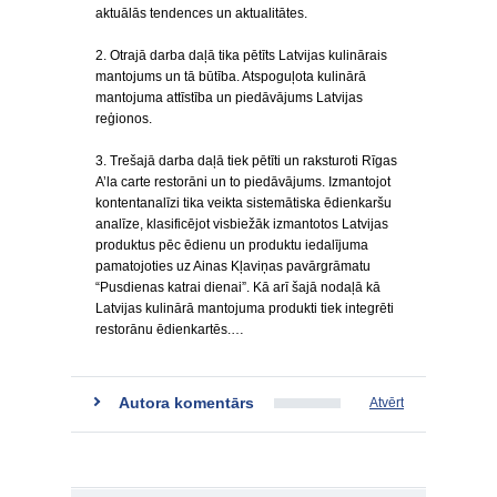
aktuālās tendences un aktualitātes.
2. Otrajā darba daļā tika pētīts Latvijas kulinārais
mantojums un tā būtība. Atspoguļota kulinārā
mantojuma attīstība un piedāvājums Latvijas
reģionos.
3. Trešajā darba daļā tiek pētīti un raksturoti Rīgas
A’la carte restorāni un to piedāvājums. Izmantojot
kontentanalīzi tika veikta sistemātiska ēdienkaršu
analīze, klasificējot visbiežāk izmantotos Latvijas
produktus pēc ēdienu un produktu iedalījuma
pamatojoties uz Ainas Kļaviņas pavārgrāmatu
“Pusdienas katrai dienai”. Kā arī šajā nodaļā kā
Latvijas kulinārā mantojuma produkti tiek integrēti
restorānu ēdienkartēs.…
Autora komentārs
Atvērt