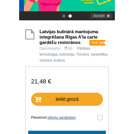
Aizvērt
.
.
Latvijas kulinārā mantojuma
integrēšana Rīgas A’la carte
gardēžu restorānos
TOP 100
Diplomdarbs
80
Pārtikas
tehnoloģija, kulinārija
,
Tūrisms, viesmīlība
,
Vēsture, kultūra
21,48 €
Ielikt grozā
Pievienot
vēlmju sarakstam