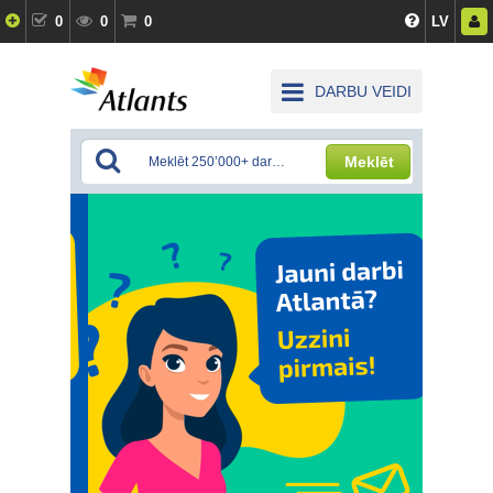
0
0
0
LV
DARBU VEIDI
Meklēt