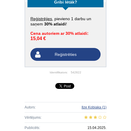
Gribi lētāk?
Reģistrējies
, pievieno 1 darbu un
saņem
30% atlaidi
!
Cena autoriem ar 30% atlaidi:
15,04 €
Reģistrēties
Identifikators:
542822
Autors:
Ilze Kobiaka
(1)
Vērtējums:
Publicēts:
15.04.2025.