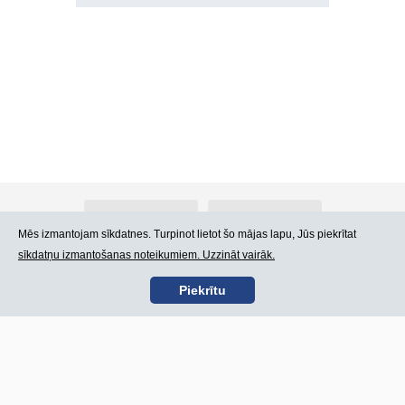
Par Atlants.lv
Reklāma
Mēs izmantojam sīkdatnes. Turpinot lietot šo mājas lapu, Jūs piekrītat
sīkdatņu izmantošanas noteikumiem. Uzzināt vairāk.
Kontakti
Lietošanas noteikumi
Piekrītu
SIA „CDI” © 2002 -
Lapas karte
2026