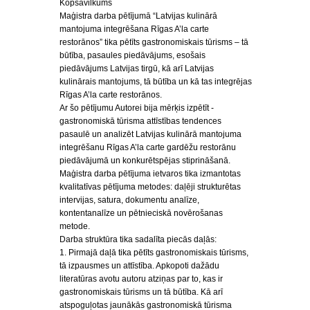
Kopsavilkums
Maģistra darba pētījumā “Latvijas kulinārā
mantojuma integrēšana Rīgas A’la carte
restorānos” tika pētīts gastronomiskais tūrisms – tā
būtība, pasaules piedāvājums, esošais
piedāvājums Latvijas tirgū, kā arī Latvijas
kulinārais mantojums, tā būtība un kā tas integrējas
Rīgas A’la carte restorānos.
Ar šo pētījumu Autorei bija mērķis izpētīt -
gastronomiskā tūrisma attīstības tendences
pasaulē un analizēt Latvijas kulinārā mantojuma
integrēšanu Rīgas A’la carte gardēžu restorānu
piedāvājumā un konkurētspējas stiprināšanā.
Maģistra darba pētījuma ietvaros tika izmantotas
kvalitatīvas pētījuma metodes: daļēji strukturētas
intervijas, satura, dokumentu analīze,
kontentanalīze un pētnieciskā novērošanas
metode.
Darba struktūra tika sadalīta piecās daļās:
1. Pirmajā daļā tika pētīts gastronomiskais tūrisms,
tā izpausmes un attīstība. Apkopoti dažādu
literatūras avotu autoru atziņas par to, kas ir
gastronomiskais tūrisms un tā būtība. Kā arī
atspoguļotas jaunākās gastronomiskā tūrisma