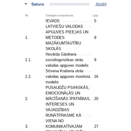
Saturs
Aizvērt
Nr.
Sadaļas nosaukums
Lpp.
IEVADS
5
LATVIEŠU VALODAS
APGUVES PIEEJAS UN
1.
METODES
9
MAZĀKUMTAUTĪBU
SKOLĀS
Hovārda Gārdnera
1.1.
sociolingvistikas otrās
9
valodas apguves modelis
Stīvena Krašena otrās
1.2.
valodas apguves monitora
16
modelis
PUSAUDŽU PSIHISKĀS,
EMOCIONĀLĀS UN
2.
MĀCĪŠANĀS ĪPATNĪBAS,
20
INTERESES UN
VAJADZĪBAS
RUNĀTPRASME KĀ
VIENA NO
3.
KOMUNIKATĪVAJĀM
27