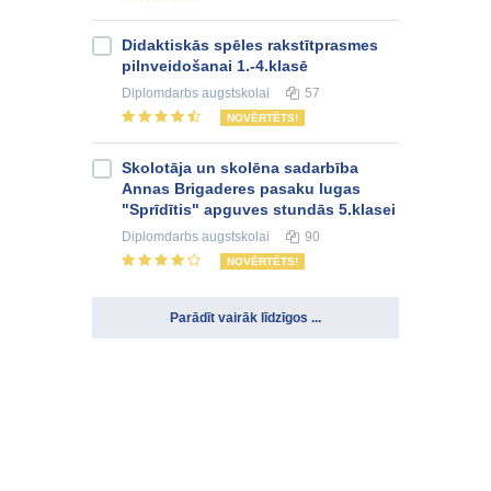
Didaktiskās spēles rakstītprasmes
pilnveidošanai 1.-4.klasē
Diplomdarbs
augstskolai
57
NOVĒRTĒTS!
Skolotāja un skolēna sadarbība
Annas Brigaderes pasaku lugas
"Sprīdītis" apguves stundās 5.klasei
Diplomdarbs
augstskolai
90
NOVĒRTĒTS!
Parādīt vairāk līdzīgos ...