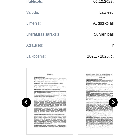
Publicēts:
01.12.2023.
Valoda:
Latviešu
Līmenis:
Augstskolas
Literatūras saraksts:
56 vienības
Atsauces:
Ir
Laikposms:
2021. - 2025. g.