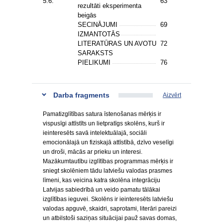
5.6.
63
rezultāti eksperimenta
beigās
SECINĀJUMI
69
IZMANTOTĀS
LITERATŪRAS UN AVOTU
72
SARAKSTS
PIELIKUMI
76
Darba fragments
Aizvērt
Pamatizglītības satura īstenošanas mērķis ir
vispusīgi attīstīts un lietpratīgs skolēns, kurš ir
ieinteresēts savā intelektuālajā, sociāli
emocionālajā un fiziskajā attīstībā, dzīvo veselīgi
un droši, mācās ar prieku un interesi.
Mazākumtautību izglītības programmas mērķis ir
sniegt skolēniem tādu latviešu valodas prasmes
līmeni, kas veicina katra skolēna integrāciju
Latvijas sabiedrībā un veido pamatu tālākai
izglītības ieguvei. Skolēns ir ieinteresēts latviešu
valodas apguvē, skaidri, saprotami, literāri pareizi
un atbilstoši saziņas situācijai pauž savas domas,