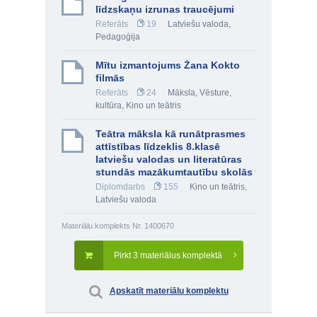
līdzskaņu izrunas traucējumi
Referāts
19
Latviešu valoda
,
Pedagoģija
Mītu izmantojums Žana Kokto
filmās
Referāts
24
Māksla
,
Vēsture,
kultūra
,
Kino un teātris
Teātra māksla kā runātprasmes
attīstības līdzeklis 8.klasē
latviešu valodas un literatūras
stundās mazākumtautību skolās
Diplomdarbs
155
Kino un teātris
,
Latviešu valoda
Materiālu komplekts Nr. 1400670
Pirkt 3 materiālus komplektā
Apskatīt materiālu komplektu