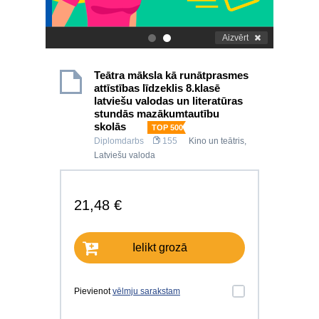
Aizvērt
.
.
Teātra māksla kā runātprasmes
attīstības līdzeklis 8.klasē
latviešu valodas un literatūras
stundās mazākumtautību
skolās
TOP 500
Diplomdarbs
155
Kino un teātris
,
Latviešu valoda
21,48 €
Ielikt grozā
Pievienot
vēlmju sarakstam