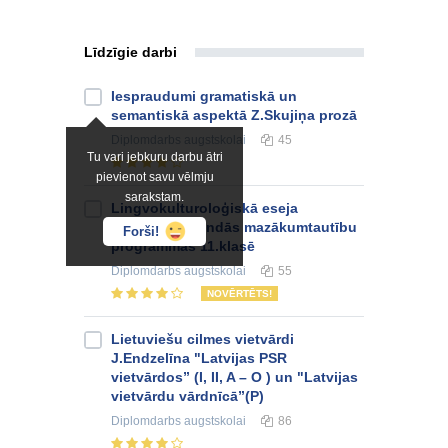
Līdzīgie darbi
Iespraudumi gramatiskā un
semantiskā aspektā Z.Skujiņa prozā
Diplomdarbs
augstskolai
45
Tu vari jebkuru darbu ātri
pievienot savu vēlmju
sarakstam.
Lingvokulturoloģiskā eseja
literatūras stundās mazākumtautību
Forši!
programmas 11.klasē
Diplomdarbs
augstskolai
55
NOVĒRTĒTS!
Lietuviešu cilmes vietvārdi
J.Endzelīna "Latvijas PSR
vietvārdos” (I, II, A – O ) un "Latvijas
vietvārdu vārdnīcā”(P)
Diplomdarbs
augstskolai
86