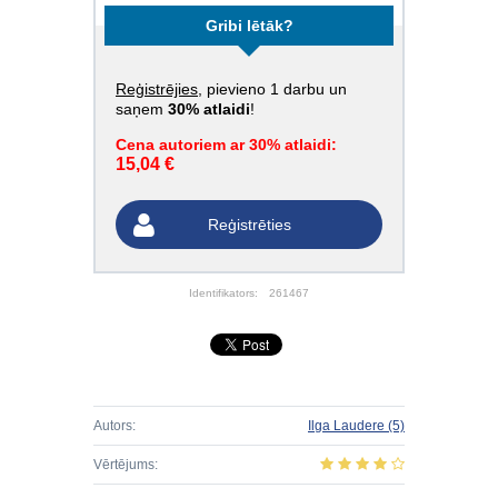
Gribi lētāk?
Reģistrējies
, pievieno 1 darbu un
saņem
30% atlaidi
!
Cena autoriem ar 30% atlaidi:
15,04 €
Reģistrēties
Identifikators:
261467
Autors:
Ilga Laudere
(5)
Vērtējums: