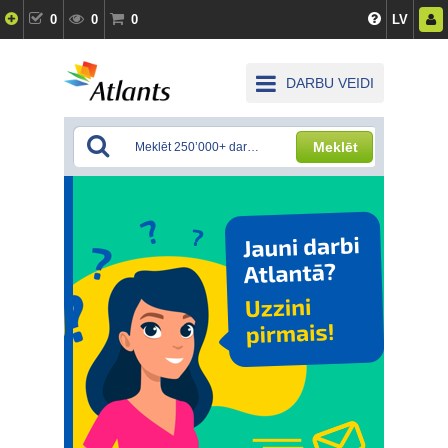
0
0
0
LV
DARBU VEIDI
Meklēt