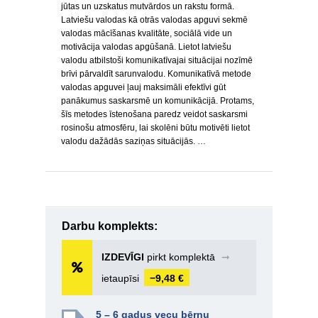
jūtas un uzskatus mutvārdos un rakstu formā.
Latviešu valodas kā otrās valodas apguvi sekmē
valodas mācīšanas kvalitāte, sociālā vide un
motivācija valodas apgūšanā. Lietot latviešu
valodu atbilstoši komunikatīvajai situācijai nozīmē
brīvi pārvaldīt sarunvalodu. Komunikatīvā metode
valodas apguvei ļauj maksimāli efektīvi gūt
panākumus saskarsmē un komunikācijā. Protams,
šīs metodes īstenošana paredz veidot saskarsmi
rosinošu atmosfēru, lai skolēni būtu motivēti lietot
valodu dažādās saziņas situācijās. …
Darbu komplekts:
IZDEVĪGI
pirkt komplektā
➞
ietaupīsi
−9,48 €
5 – 6 gadus vecu bērnu