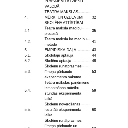
PRASMĒM LATVIEŠU
VALODĀ
TEĀTRA MĀKSLAS
4.
MĒRĶI UN UZDEVUMI
32
SKOLĒNA ATTĪSTĪBAI
Teātra māksla mācību
4.1.
35
procesā
Teātra māksla kā mācību
4.2.
41
metode
5.
EMPĪRISKĀ DAĻA
43
5.1.
Skolotāju aptauja
44
5.2.
Skolēnu aptauja
49
Skolēnu runātprasmes
5.3.
līmeņa pārbaude
53
eksperimenta sākumā
Teātra mākslas paņēmienu
izmantošana mācību
5.4.
59
stundās eksperimenta
laikā
Skolēnu novērošanas
5.5.
rezultāti eksperimenta
60
laikā
Skolēnu runātprasmes
līmeņa pārbaude un