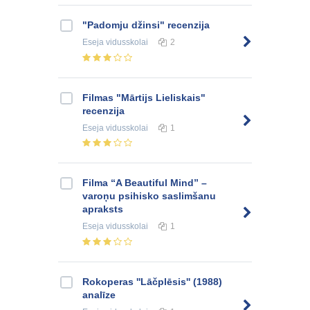
"Padomju džinsi" recenzija
Eseja
vidusskolai
2
Filmas "Mārtijs Lieliskais"
recenzija
Eseja
vidusskolai
1
Filma “A Beautiful Mind” –
varoņu psihisko saslimšanu
apraksts
Eseja
vidusskolai
1
Rokoperas ''Lāčplēsis'' (1988)
analīze