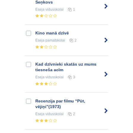
Seņkovs
Eseja
vidusskolai
1
Kino manā dzīvē
Eseja
pamatskolai
2
Kad dzīvnieki skatās uz mums
tiesneša acīm
Eseja
vidusskolai
3
Recenzija par filmu “Pūt,
vējiņi”(1973)
Eseja
vidusskolai
2