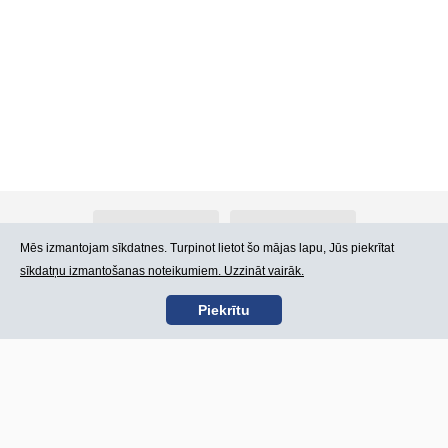
Par Atlants.lv
Reklāma
Mēs izmantojam sīkdatnes. Turpinot lietot šo mājas lapu, Jūs piekrītat
sīkdatņu izmantošanas noteikumiem. Uzzināt vairāk.
Kontakti
Lietošanas noteikumi
Piekrītu
SIA „CDI” © 2002 -
Lapas karte
2026