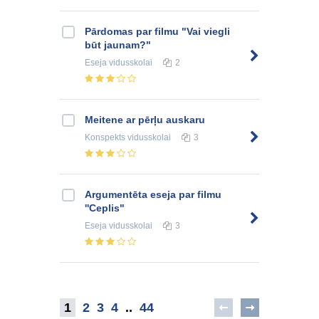
Pārdomas par filmu "Vai viegli
būt jaunam?"
Eseja
vidusskolai
2
Meitene ar pērļu auskaru
Konspekts
vidusskolai
3
Argumentēta eseja par filmu
''Ceplis"
Eseja
vidusskolai
3
1
2
3
4
..
44