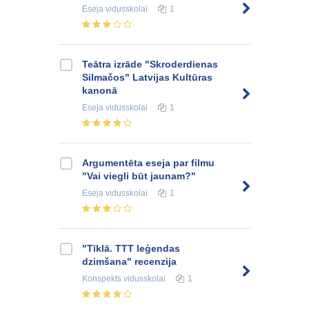
Eseja
vidusskolai
1
Teātra izrāde "Skroderdienas
Silmačos" Latvijas Kultūras
kanonā
Eseja
vidusskolai
1
Argumentēta eseja par filmu
"Vai viegli būt jaunam?"
Eseja
vidusskolai
1
"Tīklā. TTT leģendas
dzimšana" recenzija
Konspekts
vidusskolai
1