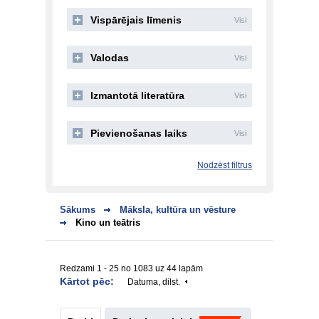
Vispārējais līmenis
Visi
Valodas
Visi
Izmantotā literatūra
Visi
Pievienošanas laiks
Visi
Nodzēst filtrus
Sākums
Māksla, kultūra un vēsture
Kino un teātris
Redzami 1 - 25 no 1083 uz 44 lapām
Kārtot pēc:
Datuma, dilst.