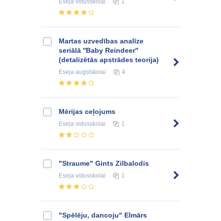
Eseja
vidusskolai
1
Martas uzvedības analīze
seriālā ''Baby Reindeer''
(detalizētās apstrādes teorija)
Eseja
augstskolai
4
Mērijas ceļojums
Eseja
vidusskolai
1
"Straume" Gints Zilbalodis
Eseja
vidusskolai
1
"Spēlēju, dancoju" Elmārs