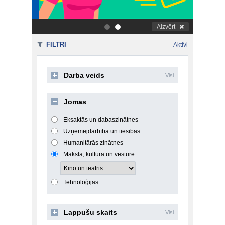
Aizvērt
.
.
FILTRI
Aktīvi
Darba veids
Visi
Jomas
Eksaktās un dabaszinātnes
Uzņēmējdarbība un tiesības
Humanitārās zinātnes
Māksla, kultūra un vēsture
Tehnoloģijas
Lappušu skaits
Visi