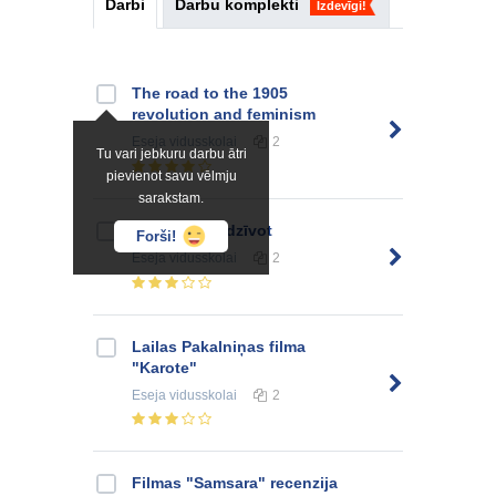
Darbi
Darbu komplekti
Izdevīgi!
The road to the 1905
revolution and feminism
Eseja
vidusskolai
2
Tu vari jebkuru darbu ātri
pievienot savu vēlmju
sarakstam.
Cilvēks grib dzīvot
Forši!
Eseja
vidusskolai
2
Lailas Pakalniņas filma
"Karote"
Eseja
vidusskolai
2
Filmas "Samsara" recenzija