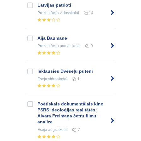
Latvijas patrioti
Prezentācija
vidusskolai
14
Aija Baumane
Prezentācija
pamatskolai
9
Ieklausies Dvēseļu putenī
Eseja
vidusskolai
1
Poētiskais dokumentālais kino
PSRS ideoloģijas realitātēs:
Aivara Freimaņa četru filmu
analīze
Eseja
augstskolai
7