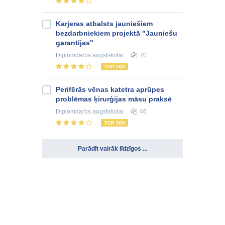
Karjeras atbalsts jauniešiem
bezdarbniekiem projektā "Jauniešu
garantijas"
Diplomdarbs
augstskolai
70
TOP 500
Perifērās vēnas katetra aprūpes
problēmas ķirurģijas māsu praksē
Diplomdarbs
augstskolai
46
TOP 500
Parādīt vairāk līdzīgos ...