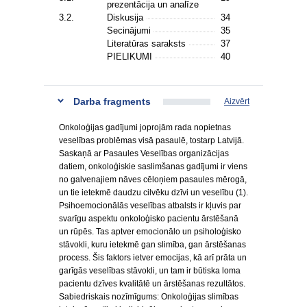
prezentācija un analīze
3.2.
Diskusija
34
Secinājumi
35
Literatūras saraksts
37
PIELIKUMI
40
Darba fragments
Aizvērt
Onkoloģijas gadījumi joprojām rada nopietnas
veselības problēmas visā pasaulē, tostarp Latvijā.
Saskaņā ar Pasaules Veselības organizācijas
datiem, onkoloģiskie saslimšanas gadījumi ir viens
no galvenajiem nāves cēloņiem pasaules mērogā,
un tie ietekmē daudzu cilvēku dzīvi un veselību (1).
Psihoemocionālās veselības atbalsts ir kļuvis par
svarīgu aspektu onkoloģisko pacientu ārstēšanā
un rūpēs. Tas aptver emocionālo un psiholoģisko
stāvokli, kuru ietekmē gan slimība, gan ārstēšanas
process. Šis faktors ietver emocijas, kā arī prāta un
garīgās veselības stāvokli, un tam ir būtiska loma
pacientu dzīves kvalitātē un ārstēšanas rezultātos.
Sabiedriskais nozīmīgums: Onkoloģijas slimības