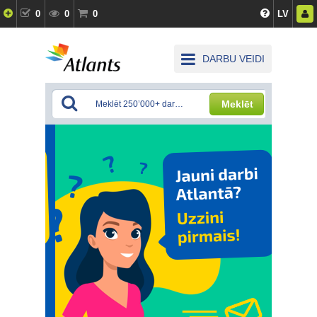
0
0
0
LV
DARBU VEIDI
Meklēt