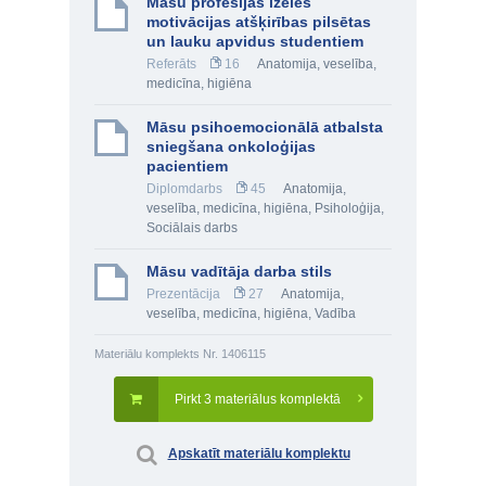
Māsu profesijas izēles
motivācijas atšķirības pilsētas
un lauku apvidus studentiem
Referāts
16
Anatomija, veselība,
medicīna, higiēna
Māsu psihoemocionālā atbalsta
sniegšana onkoloģijas
pacientiem
Diplomdarbs
45
Anatomija,
veselība, medicīna, higiēna
,
Psiholoģija
,
Sociālais darbs
Māsu vadītāja darba stils
Prezentācija
27
Anatomija,
veselība, medicīna, higiēna
,
Vadība
Materiālu komplekts Nr. 1406115
Pirkt 3 materiālus komplektā
Apskatīt materiālu komplektu