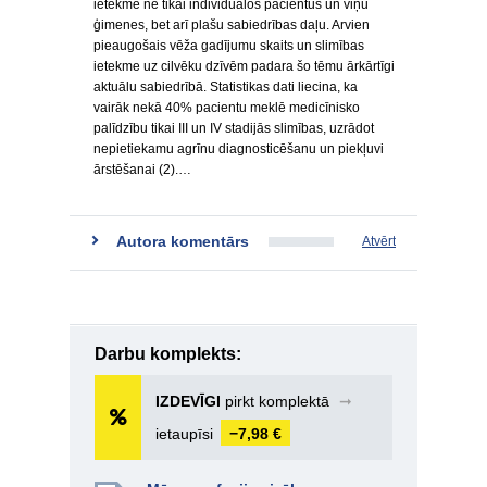
ietekmē ne tikai individuālos pacientus un viņu
ģimenes, bet arī plašu sabiedrības daļu. Arvien
pieaugošais vēža gadījumu skaits un slimības
ietekme uz cilvēku dzīvēm padara šo tēmu ārkārtīgi
aktuālu sabiedrībā. Statistikas dati liecina, ka
vairāk nekā 40% pacientu meklē medicīnisko
palīdzību tikai III un IV stadijās slimības, uzrādot
nepietiekamu agrīnu diagnosticēšanu un piekļuvi
ārstēšanai (2).…
Autora komentārs
Atvērt
Darbu komplekts:
IZDEVĪGI
pirkt komplektā
➞
ietaupīsi
−7,98 €