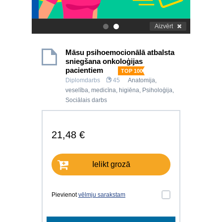
Aizvērt
.
.
Māsu psihoemocionālā atbalsta
sniegšana onkoloģijas
pacientiem
TOP 100
Diplomdarbs
45
Anatomija,
veselība, medicīna, higiēna
,
Psiholoģija
,
Sociālais darbs
21,48 €
Ielikt grozā
Pievienot
vēlmju sarakstam