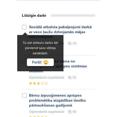
Līdzīgie darbi
Sociālā atbalsta pakalpojumi darbā
ar veco ļaužu dzīvojamās mājas
iedzīvotājiem
Tu vari jebkuru darbu ātri
Diplomdarbs
augstskolai
33
pievienot savu vēlmju
sarakstam.
Audžuģimene kā viena no
Forši!
ārpusģimenes aprūpes sistēmas
veidiem
Diplomdarbs
augstskolai
55
Bērnu ārpusģimenes aprūpes
problemātika aizgādības tiesību
pārtraukšanas gadījumā
Diplomdarbs
augstskolai
98