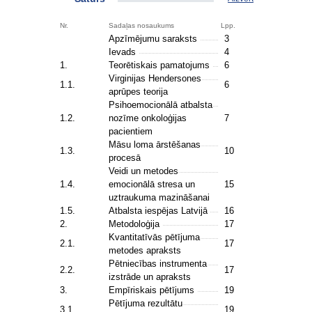
Nr.
Sadaļas nosaukums
Lpp.
Apzīmējumu saraksts
3
Ievads
4
1.
Teorētiskais pamatojums
6
Virginijas Hendersones
1.1.
6
aprūpes teorija
Psihoemocionālā atbalsta
1.2.
nozīme onkoloģijas
7
pacientiem
Māsu loma ārstēšanas
1.3.
10
procesā
Veidi un metodes
1.4.
emocionālā stresa un
15
uztraukuma mazināšanai
1.5.
Atbalsta iespējas Latvijā
16
2.
Metodoloģija
17
Kvantitatīvās pētījuma
2.1.
17
metodes apraksts
Pētniecības instrumenta
2.2.
17
izstrāde un apraksts
3.
Empīriskais pētījums
19
Pētījuma rezultātu
3.1.
19