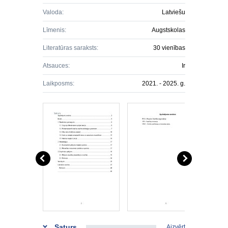
Valoda:
Latviešu
Līmenis:
Augstskolas
Literatūras saraksts:
30 vienības
Atsauces:
Ir
Laikposms:
2021. - 2025. g.
Saturs
Aizvērt