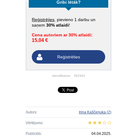
Gribi lētāk?
Reģistrējies
, pievieno 1 darbu un
saņem
30% atlaidi
!
Cena autoriem ar 30% atlaidi:
15,04 €
Reģistrēties
Identifikators:
562343
Autors:
Irina Kaščeņuka
(2)
Vērtējums:
Publicēts:
04.04.2025.