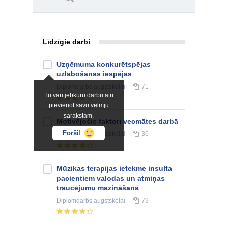
Līdzīgie darbi
Uzņēmuma konkurētspējas
uzlabošanas iespējas
Diplomdarbs
augstskolai
71
Tu vari jebkuru darbu ātri
pievienot savu vēlmju
sarakstam.
Motivējošie faktori vecmātes darbā
Forši!
Diplomdarbs
augstskolai
36
Mūzikas terapijas ietekme insulta
pacientiem valodas un atmiņas
traucējumu mazināšanā
Diplomdarbs
augstskolai
79