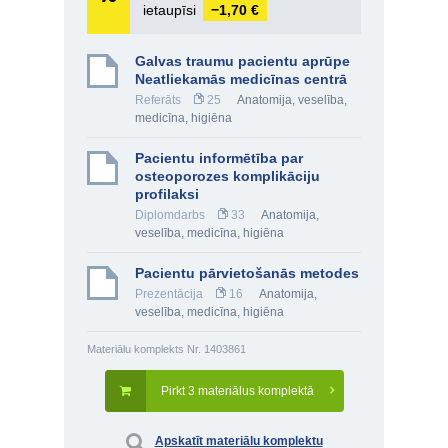
ietaupīsi
−1,70 €
Galvas traumu pacientu aprūpe
Neatliekamās medicīnas centrā
Referāts
25
Anatomija, veselība,
medicīna, higiēna
Pacientu informētība par
osteoporozes komplikāciju
profilaksi
Diplomdarbs
33
Anatomija,
veselība, medicīna, higiēna
Pacientu pārvietošanās metodes
Prezentācija
16
Anatomija,
veselība, medicīna, higiēna
Materiālu komplekts Nr. 1403861
Pirkt 3 materiālus komplektā
Apskatīt materiālu komplektu