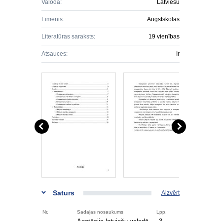
Valoda:
Latviešu
Līmenis:
Augstskolas
Literatūras saraksts:
19 vienības
Atsauces:
Ir
Saturs
Aizvērt
Nr.
Sadaļas nosaukums
Lpp.