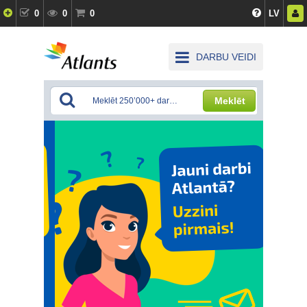
0
0
0
LV
DARBU VEIDI
Meklēt