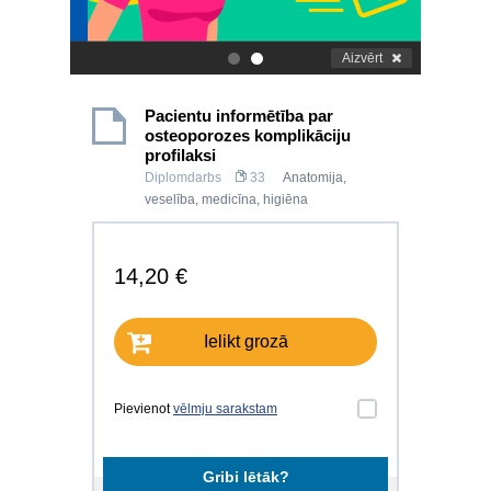
Aizvērt
.
.
Pacientu informētība par
osteoporozes komplikāciju
profilaksi
Diplomdarbs
33
Anatomija,
veselība, medicīna, higiēna
14,20 €
Ielikt grozā
Pievienot
vēlmju sarakstam
Gribi lētāk?