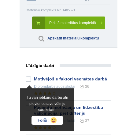
Materiālu komplekts Nr. 1405521
Pirkt 3 materiālus komplektā
Apskatīt materiālu komplektu
Līdzīgie darbi
Motivējošie faktori vecmātes darbā
Diplomdarbs
augstskolai
36
Tu vari jebkuru darbu ātri
pievienot savu vēlmju
Pacientu motivācija un līdzestība
sarakstam.
vakcinācijai pret difteriju
Forši!
Diplomdarbs
augstskolai
37