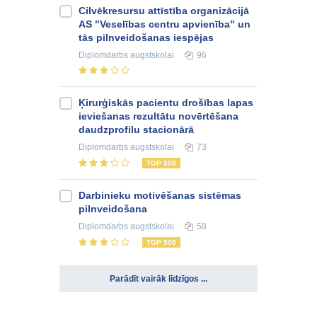
Cilvēkresursu attīstība organizācijā
AS "Veselības centru apvienība" un
tās pilnveidošanas iespējas
Diplomdarbs
augstskolai
96
Ķirurģiskās pacientu drošības lapas
ieviešanas rezultātu novērtēšana
daudzprofilu stacionārā
Diplomdarbs
augstskolai
73
TOP 500
Darbinieku motivēšanas sistēmas
pilnveidošana
Diplomdarbs
augstskolai
58
TOP 500
Parādīt vairāk līdzīgos ...