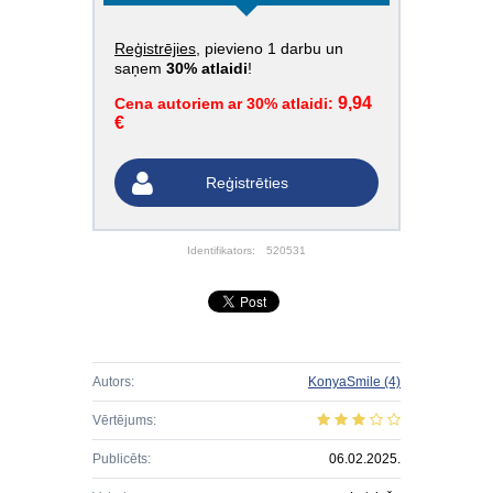
Reģistrējies
, pievieno 1 darbu un
saņem
30% atlaidi
!
9,94
Cena autoriem ar 30% atlaidi:
€
Reģistrēties
Identifikators:
520531
Autors:
KonyaSmile
(4)
Vērtējums:
Publicēts:
06.02.2025.