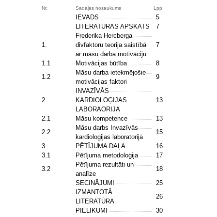
Nr.
Sadaļas nosaukums
Lpp.
IEVADS
5
LITERATŪRAS APSKATS
7
Frederika Hercberga
1.
divfaktoru teorija saistībā
7
ar māsu darba motivāciju
1.1
Motivācijas būtība
8
Māsu darba ietekmējošie
1.2
9
motivācijas faktori
INVAZĪVĀS
2.
KARDIOLOĢIJAS
13
LABORAORIJA
2.1
Māsu kompetence
13
Māsu darbs Invazīvās
2.2
15
kardioloģijas laboratorijā
3.
PĒTĪJUMA DAĻA
16
3.1
Pētījuma metodoloģija
17
Pētījuma rezultāti un
3.2
18
analīze
SECINĀJUMI
25
IZMANTOTĀ
26
LITERATŪRA
PIELIKUMI
30