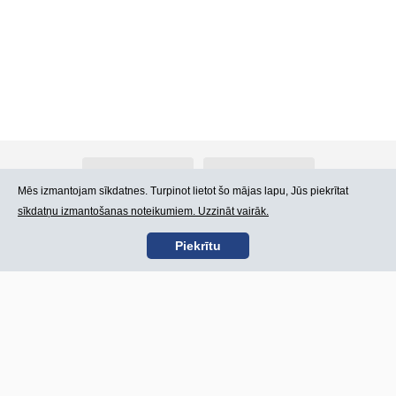
Par Atlants.lv
Reklāma
Mēs izmantojam sīkdatnes. Turpinot lietot šo mājas lapu, Jūs piekrītat
sīkdatņu izmantošanas noteikumiem. Uzzināt vairāk.
Kontakti
Lietošanas noteikumi
Piekrītu
SIA „CDI” © 2002 -
Lapas karte
2026