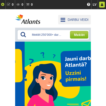
0
0
0
LV
DARBU VEIDI
Meklēt