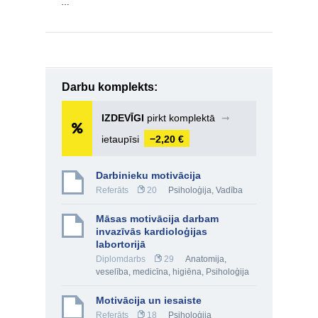
…
Darbu komplekts:
IZDEVĪGI
pirkt komplektā
➞
ietaupīsi
−2,20 €
Darbinieku motivācija
Referāts
20
Psiholoģija
,
Vadība
Māsas motivācija darbam
invazīvās kardioloģijas
labortorijā
Diplomdarbs
29
Anatomija,
veselība, medicīna, higiēna
,
Psiholoģija
Motivācija un iesaiste
Referāts
18
Psiholoģija