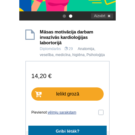
Aizvērt
.
.
Māsas motivācija darbam
invazīvās kardioloģijas
labortorijā
Diplomdarbs
29
Anatomija,
veselība, medicīna, higiēna
,
Psiholoģija
14,20 €
Ielikt grozā
Pievienot
vēlmju sarakstam
Gribi lētāk?