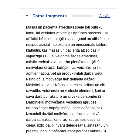
Darba fragments
Aizvērt
Māsas un pacienta attiecības spēlē ļoti būtisku
lomu, lai veidotos veiksmīgs aprūpes process. Lai
arī kādi būtu tehnoloģiju sasniegumi un attīstība, tie
nespēs aizstāt intelektuālo un emocionālo faktoru
klātbūtni, kas māsas un pacienta attiecībās ir
vajadzīga (1). Lai veidotos šādas attiecības,
māsām veicot savus darba pienākumus jābūt
motivētām strādāt, tādējādi tas veicinās ne tikai
apmierinātību, bet arī produktivitāti darba vietā.
Psiholoģijā motivācija tiek definēta dažādi.
Motivācija – vajadzības, intereses, ticības un citi
uzvedību veicinošie un vadošie elementi, kuri ar
savu darbību raksturo arī cilvēka personību (2).
Darbinieku motivēšanai veselības aprūpes
organizācijas kopēju mērķu sasniegšanai, tiek
izmantoti dažādi motivācijas principi: adekvāta
darba samaksa, karjeras izaugsmes iespējas,
cieņa, uzticība, pilnvaru deleģēšana, zināšanu un
prasmju papildināšanas iespējas citās valstīs (3).