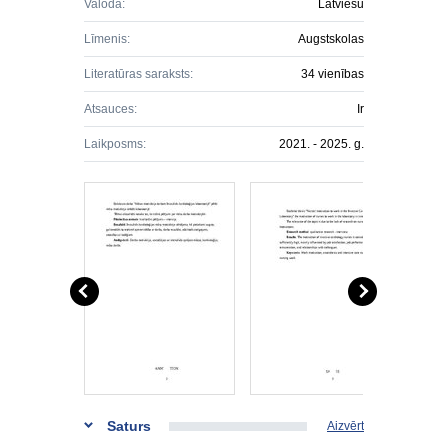
Valoda:
Latviešu
Līmenis:
Augstskolas
Literatūras saraksts:
34 vienības
Atsauces:
Ir
Laikposms:
2021. - 2025. g.
Saturs
Aizvērt