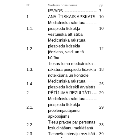
Nr.
Sadaļas nosaukums
Lpp.
IEVADS
7
1.
ANALĪTISKAIS APSKATS
10
Medicīniska rakstura
1.1.
piespiedu līdzekļa
10
vēsturiskā attīstība
Medicīniska rakstura
piespiedu līdzekļa
1.2.
12
jēdziens, veidi un tā
būtība
Tiesas loma medicīniska
1.3.
rakstura piespiedu līdzekļa
18
noteikšanā un kontrolē
Medicīniska rakstura
1.4.
25
piespiedu līdzekļi ārvalstīs
2.
PĒTĪJUMA REZULTĀTI
29
Medicīniska rakstura
piespiedu līdzekļa
2.1.
29
problēmjautājumu
apkopojums
Tiesu prakse par personas
2.2.
33
izsludināšanu meklēšanā
2.3.
Tiesnešu interviju rezultāti
39