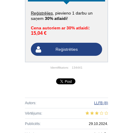
Reģistrējies
, pievieno 1 darbu un
saņem
30% atlaidi
!
Cena autoriem ar 30% atlaidi:
15,04 €
Reģistrēties
Identifikators:
134441
Autors:
LLFB
(8)
Vērtējums:
Publicēts:
29.10.2024.