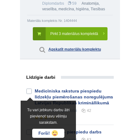
Diplomdarbs
59
Anatomija,
veselība, medicīna, higiēna
,
Tiesības
Materiālu komplekts Nr. 1404444
Pirkt 3 materiālus komplektā
Apskatīt materiālu komplektu
Līdzīgie darbi
Medicīniska rakstura piespiedu
līdzekļu piemērošanas noregulējums
Latvijas Republikas krimināllikumā
Tu vari jebkuru darbu ātri
Diplomdarbs
augstskolai
42
pievienot savu vēlmju
sarakstam.
Kriminālsods - piespiedu darbs
Forši!
Diplomdarbs
augstskolai
63