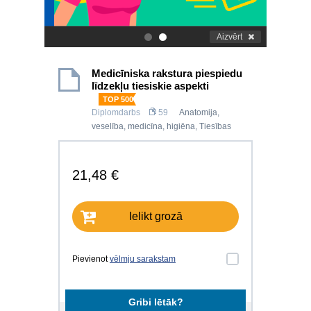
Aizvērt
.
.
Medicīniska rakstura piespiedu
līdzekļu tiesiskie aspekti
TOP 500
Diplomdarbs
59
Anatomija,
veselība, medicīna, higiēna
,
Tiesības
21,48 €
Ielikt grozā
Pievienot
vēlmju sarakstam
Gribi lētāk?