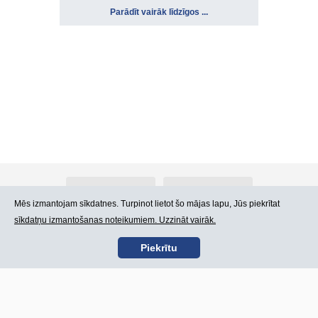
Parādīt vairāk līdzīgos ...
Par Atlants.lv
Reklāma
Mēs izmantojam sīkdatnes. Turpinot lietot šo mājas lapu, Jūs piekrītat
sīkdatņu izmantošanas noteikumiem. Uzzināt vairāk.
Kontakti
Lietošanas noteikumi
Piekrītu
SIA „CDI” © 2002 -
Lapas karte
2026