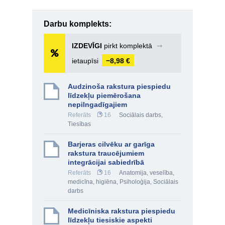
Darbu komplekts:
IZDEVĪGI
pirkt komplektā
➞
ietaupīsi
−8,98 €
Audzinoša rakstura piespiedu
līdzekļu piemērošana
nepilngadīgajiem
Referāts
16
Sociālais darbs
,
Tiesības
Barjeras cilvēku ar garīga
rakstura traucējumiem
integrācijai sabiedrībā
Referāts
16
Anatomija, veselība,
medicīna, higiēna
,
Psiholoģija
,
Sociālais
darbs
Medicīniska rakstura piespiedu
līdzekļu tiesiskie aspekti