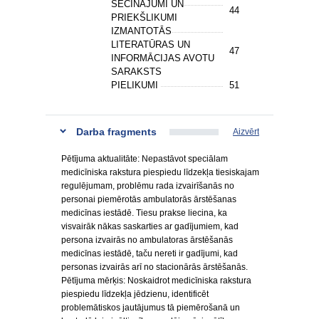
SECINĀJUMI UN
44
PRIEKŠLIKUMI
IZMANTOTĀS
LITERATŪRAS UN
47
INFORMĀCIJAS AVOTU
SARAKSTS
PIELIKUMI
51
Darba fragments
Aizvērt
Pētījuma aktualitāte: Nepastāvot speciālam
medicīniska rakstura piespiedu līdzekļa tiesiskajam
regulējumam, problēmu rada izvairīšanās no
personai piemērotās ambulatorās ārstēšanas
medicīnas iestādē. Tiesu prakse liecina, ka
visvairāk nākas saskarties ar gadījumiem, kad
persona izvairās no ambulatoras ārstēšanās
medicīnas iestādē, taču nereti ir gadījumi, kad
personas izvairās arī no stacionārās ārstēšanās.
Pētījuma mērķis: Noskaidrot medicīniska rakstura
piespiedu līdzekļa jēdzienu, identificēt
problemātiskos jautājumus tā piemērošanā un