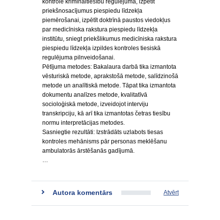
kontrolē krimināltiesību regulējumā, izpētīt
priekšnosacījumus piespiedu līdzekļa
piemērošanai, izpētīt doktrīnā paustos viedokļus
par medicīniska rakstura piespiedu līdzekļa
institūtu, sniegt priekšlikumus medicīniska rakstura
piespiedu līdzekļa izpildes kontroles tiesiskā
regulējuma pilnveidošanai.
Pētījuma metodes: Bakalaura darbā tika izmantota
vēsturiskā metode, aprakstošā metode, salīdzinošā
metode un analītiskā metode. Tāpat tika izmantota
dokumentu analīzes metode, kvalitatīvā
socioloģiskā metode, izveidojot interviju
transkripciju, kā arī tika izmantotas četras tiesību
normu interpretācijas metodes.
Sasniegtie rezultāti: Izstrādāts uzlabots tiesas
kontroles mehānisms pār personas meklēšanu
ambulatorās ārstēšanās gadījumā.
…
Autora komentārs
Atvērt