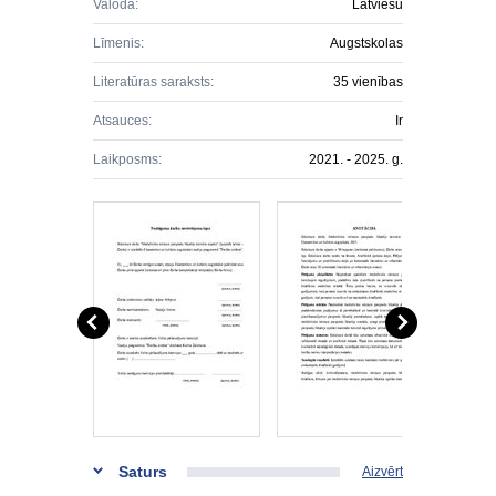
Valoda:
Latviešu
Līmenis:
Augstskolas
Literatūras saraksts:
35 vienības
Atsauces:
Ir
Laikposms:
2021. - 2025. g.
Saturs
Aizvērt