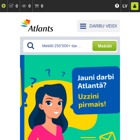
0
0
0
LV
DARBU VEIDI
Meklēt