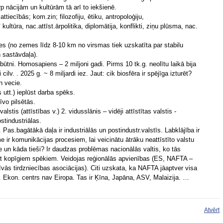
p nācijām un kultūrām tā arī to iekšienē.
ttiecībās; kom.zin; filozofiju, ētiku, antropoloģiju,
ultūra, nac.attīst.ārpolitika, diplomātija, konflikti, ziņu plūsma, nac.
es (no zemes līdz 8-10 km no virsmas tiek uzskatīta par stabilu
 sastāvdaļa).
būtni. Homosapiens – 2 miljoni gadi. Pirms 10 tk.g. neolītu laikā bija
 cilv. . 2025 g. ~ 8 miljardi iez. Jaut: cik biosfēra ir spējīga izturēt?
n vecie.
 utt.) ieplūst darba spēks.
īvo pilsētās.
lstis (attīstības v.) 2. vidusslānis – vidēji attīstītas valstis -
ostindustriālas.
Pas.bagātākā daļa ir industriālās un postindustr.valstīs. Labklājība ir
 ir komunikācijas procesiem, lai veicinātu ātrāku neattīstīto valstu
e un kāda tieši? Ir daudzas problēmas nacionālās valtis, ko tās
nāt kopīgiem spēkiem. Veidojas reģionālās apvienības (ES, NAFTA –
ās tirdzniecības asociācijas). Citi uzskata, ka NAFTA jāaptver visa
. Ekon. centrs nav Eiropa. Tas ir Ķīna, Japāna, ASV, Malaizija. …
Atvērt