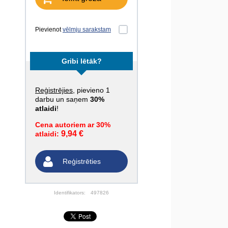
Pievienot
vēlmju sarakstam
Gribi lētāk?
Reģistrējies
, pievieno 1
darbu un saņem
30%
atlaidi
!
Cena autoriem ar 30%
9,94 €
atlaidi:
Reģistrēties
Identifikators:
497826