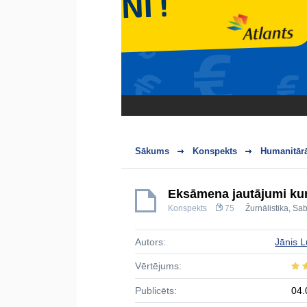
Sākums
Konspekts
Humanitārā
Eksāmena jautājumi kur
Konspekts
75
Žurnālistika
,
Sab
Autors:
Jānis L
Vērtējums:
Publicēts:
04.