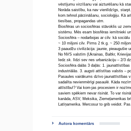
vēstījumu virzīšanu vai aizturēšanu kā star
Norāda saistību, ka nav vienlīdzīgs, starpt.a
kom.tehnol.pārzināšanu, socioloģiju. Kā arī k
tiesības, propagandas utm.
Biosfēras un sociosfēras stāvoklis uz zem
sistēmu. Mēs esam biosfēras iemītnieki un
Sociosfēra – nodarbojas ar cilv. kā sociālu 
~ 10 miljoni cilv. Pirms 2 tk.g. ~ 250 miljoni
3 paaudžu civilizācija: jaunie, pieaugušie u
No NVS valstīm (Ukrainas, Baltkr, Krievijas
Iedz.sk. līdzi sev nes urbanizāciju – 2/3 dz
Sociosfēra dalās 3 daļās: 1. jaunattīstības va
industriālās. 3. augsti attīstītas valstis – p
Pasaules vairākums dzīvo jaunattīstības v. 
sadalīta nevienmērīgi pasaulē. Kāda nozīme
attīstību!? Vai kom-jas procesiem ir nozīm
saviem spēkiem nevar risināt. To var risi
kanāda, ASV, Meksika, Ziemeļamerikas brīv
Latīņamerika. Mercosur to grib veidot. Pas
Autora komentārs