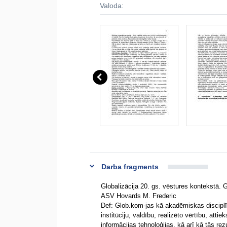
Valoda:
Darba fragments
Globalizācija 20. gs. vēstures kontekstā.
ASV Hovards M. Frederic
Def: Glob.kom-jas kā akadēmiskas disciplīn
institūciju, valdību, realizēto vērtību, at
informācijas tehnoloģijas, kā arī kā tās re