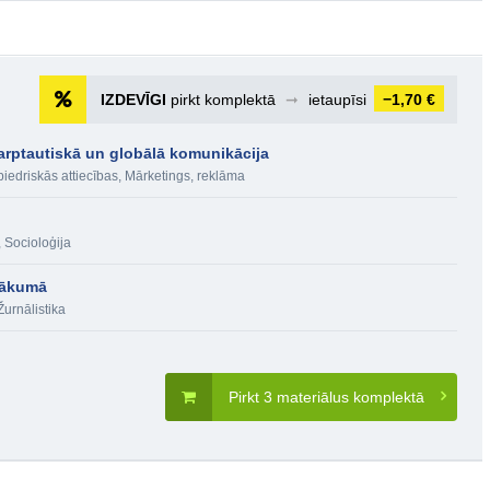
IZDEVĪGI
pirkt komplektā
➞
ietaupīsi
−1,70 €
arptautiskā un globālā komunikācija
iedriskās attiecības
,
Mārketings, reklāma
,
Socioloģija
 sākumā
Žurnālistika
Pirkt 3 materiālus komplektā