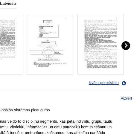
Latviešu
Izvērst priekšskatu
Aizvērt
 Globālās sistēmas pieaugums
as veido to disciplīnu segments, kas pēta indivīdu, grupu, tautu
tieksmju, viedokļu, informācijas un datu pārrobežu komunicēšanu un
zultātā topošos pretrunīgos iznākumus, kas atbildīga par šādu