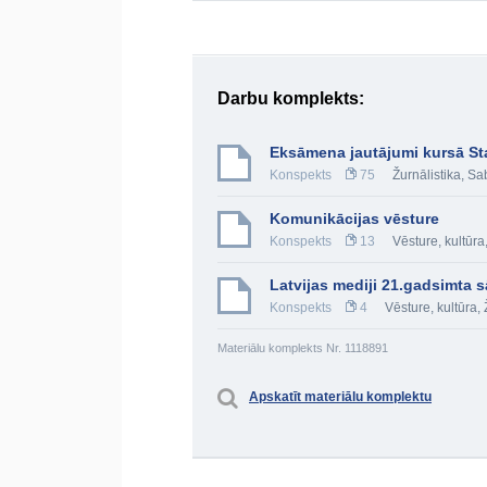
Darbu komplekts:
Eksāmena jautājumi kursā St
Konspekts
75
Žurnālistika
,
Sab
Komunikācijas vēsture
Konspekts
13
Vēsture, kultūra
Latvijas mediji 21.gadsimta
Konspekts
4
Vēsture, kultūra
,
Materiālu komplekts Nr. 1118891
Apskatīt materiālu komplektu