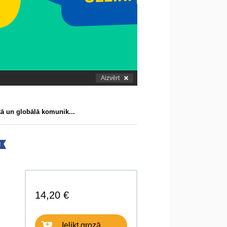
Aizvērt
ā un globālā komunik...
!
14,20 €
Ielikt grozā