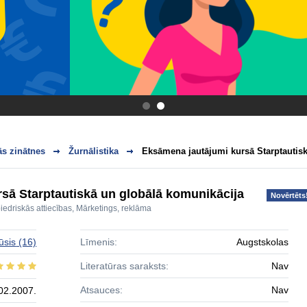
.
.
s zinātnes
Žurnālistika
Eksāmena jautājumi kursā Starptautisk
sā Starptautiskā un globālā komunikācija
Novērtēts
iedriskās attiecības
,
Mārketings, reklāma
ūsis
(16)
Līmenis:
Augstskolas
Literatūras saraksts:
Nav
Atsauces:
Nav
02.2007.