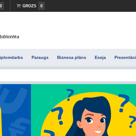
0
GROZS
0
bibliotēka
iplomdarbs
Paraugs
Biznesa plāns
Eseja
Prezentāci