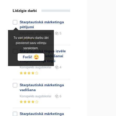
Līdzīgie darbi
Starptautiskā mārketinga
pētījumi
Konspekts
augstskolai
5
Tu vari jebkuru darbu ātri
pievienot savu vēlmju
sarakstam.
Starptautiskā tirgus izvēle
un stratēģijas iekļūšanai
Forši!
starptautiskajā tirgū
Konspekts
augstskolai
4
Starptautiskā mārketinga
vadīšana
Konspekts
augstskolai
6
Starptautiskā mārketinga