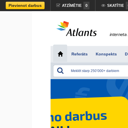
Pievienot darbus
ATZĪMĒTIE
0
SKATĪTIE
interneta 
Referāts
Konspekts
D