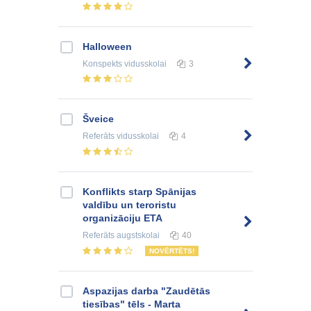
Halloween
Konspekts
vidusskolai
3
Šveice
Referāts
vidusskolai
4
Konflikts starp Spānijas
valdību un teroristu
organizāciju ETA
Referāts
augstskolai
40
NOVĒRTĒTS!
Aspazijas darba "Zaudētās
tiesības" tēls - Marta