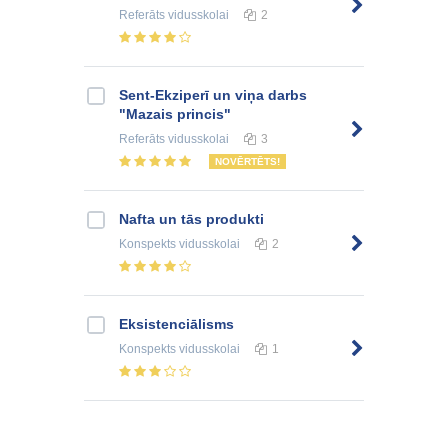
Referāts
vidusskolai
2
Sent-Ekziperī un viņa darbs
"Mazais princis"
Referāts
vidusskolai
3
NOVĒRTĒTS!
Nafta un tās produkti
Konspekts
vidusskolai
2
Eksistenciālisms
Konspekts
vidusskolai
1