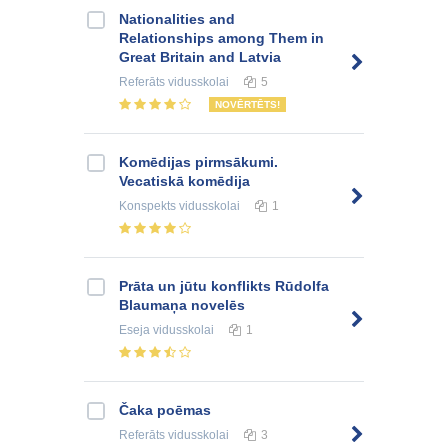
Nationalities and
Relationships among Them in
Great Britain and Latvia
Referāts
vidusskolai
5
NOVĒRTĒTS!
Komēdijas pirmsākumi.
Vecatiskā komēdija
Konspekts
vidusskolai
1
Prāta un jūtu konflikts Rūdolfa
Blaumaņa novelēs
Eseja
vidusskolai
1
Čaka poēmas
Referāts
vidusskolai
3