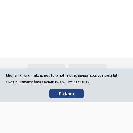
Par Atlants.lv
Reklāma
Mēs izmantojam sīkdatnes. Turpinot lietot šo mājas lapu, Jūs piekrītat
sīkdatņu izmantošanas noteikumiem. Uzzināt vairāk.
Kontakti
Lietošanas noteikumi
Piekrītu
SIA „CDI” © 2002 -
Lapas karte
2026