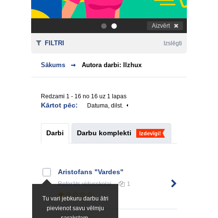
Aizvērt
.
.
FILTRI
Izslēgti
Sākums
Autora darbi: Ilzhux
Redzami 1 - 16 no 16 uz 1 lapas
Kārtot pēc:
Datuma, dilst.
Darbi
Darbu komplekti
Izdevīgi!
Aristofans "Vardes"
Referāts
vidusskolai
1
Tu vari jebkuru darbu ātri
pievienot savu vēlmju