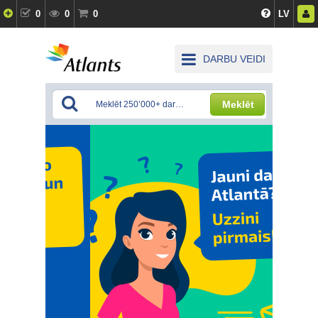
0
0
0
LV
DARBU VEIDI
Meklēt