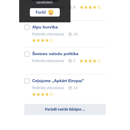
sarakstam.
Referāts
vidusskolai
8
Forši!
Alpu burvība
Referāts
vidusskolai
16
Šveices valodu politika
Referāts
vidusskolai
5
Ceļojums „Apkārt Eiropai”
Referāts
vidusskolai
10
Parādīt vairāk līdzīgos ...