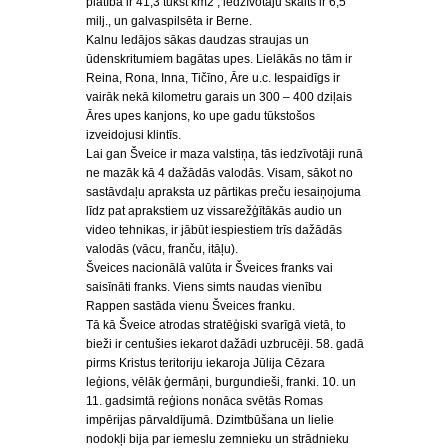
platība ir 41,3 tūkst km2 , iedzīvotāju skaits ir 6,5
milj., un galvaspilsēta ir Berne.
Kalnu ledājos sākas daudzas straujas un
ūdenskritumiem bagātas upes. Lielākās no tām ir
Reina, Rona, Inna, Tičīno, Āre u.c. Iespaidīgs ir
vairāk nekā kilometru garais un 300 – 400 dziļais
Āres upes kanjons, ko upe gadu tūkstošos
izveidojusi klintīs.
Lai gan Šveice ir maza valstiņa, tās iedzīvotāji runā
ne mazāk kā 4 dažādās valodās. Visam, sākot no
sastāvdaļu apraksta uz pārtikas preču iesaiņojuma
līdz pat aprakstiem uz vissarežģītākās audio un
video tehnikas, ir jābūt iespiestiem trīs dažādās
valodās (vācu, franču, itāļu).
Šveices nacionālā valūta ir Šveices franks vai
saisīnāti franks. Viens simts naudas vienību
Rappen sastāda vienu Šveices franku.
Tā kā Šveice atrodas stratēģiski svarīgā vietā, to
bieži ir centušies iekarot dažādi uzbrucēji. 58. gadā
pirms Kristus teritoriju iekaroja Jūlija Cēzara
leģions, vēlāk ģermāņi, burgundieši, franki. 10. un
11. gadsimtā reģions nonāca svētās Romas
impērijas pārvaldījumā. Dzimtbūšana un lielie
nodokļi bija par iemeslu zemnieku un strādnieku