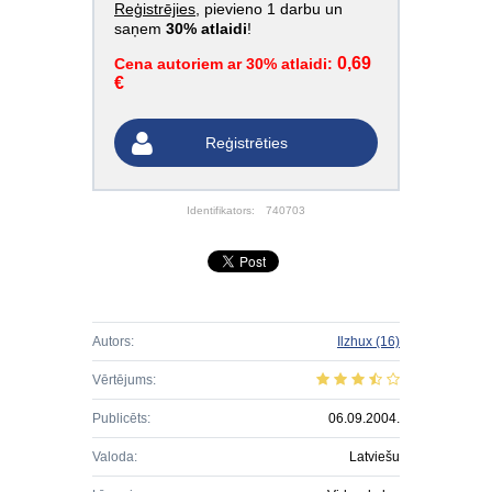
Reģistrējies
, pievieno 1 darbu un
saņem
30% atlaidi
!
0,69
Cena autoriem ar 30% atlaidi:
€
Reģistrēties
Identifikators:
740703
Autors:
Ilzhux
(16)
Vērtējums:
Publicēts:
06.09.2004.
Valoda:
Latviešu