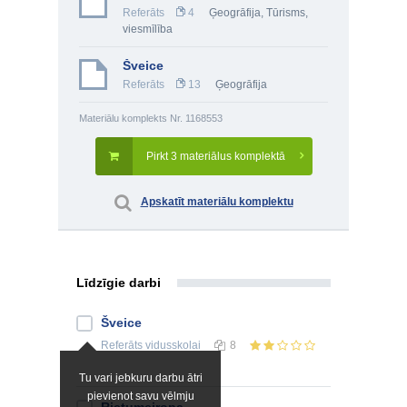
Referāts
4
Ģeogrāfija
,
Tūrisms,
viesmīlība
Šveice
Referāts
13
Ģeogrāfija
Materiālu komplekts Nr. 1168553
Pirkt 3 materiālus komplektā
Apskatīt materiālu komplektu
Līdzīgie darbi
Šveice
Referāts
vidusskolai
8
Tu vari jebkuru darbu ātri
pievienot savu vēlmju
Rietumeiropa