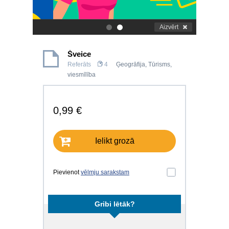
Aizvērt
.
.
Šveice
Referāts
4
Ģeogrāfija
,
Tūrisms,
viesmīlība
0,99 €
Ielikt grozā
Pievienot
vēlmju sarakstam
Gribi lētāk?