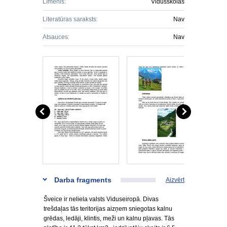
Līmenis:
Vidusskolas
Literatūras saraksts:
Nav
Atsauces:
Nav
Darba fragments
Aizvērt
Šveice ir neliela valsts Viduseiropā. Divas
trešdaļas tās teritorijas aizņem sniegotas kalnu
grēdas, ledāji, klintis, meži un kalnu pļavas. Tās