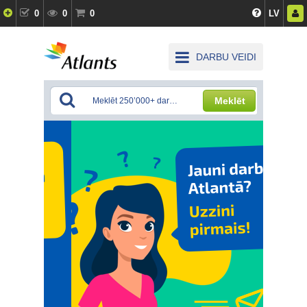
0
0
0
LV
DARBU VEIDI
Meklēt