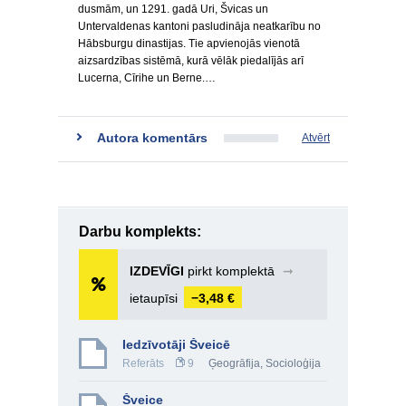
dusmām, un 1291. gadā Uri, Švicas un
Untervaldenas kantoni pasludināja neatkarību no
Hābsburgu dinastijas. Tie apvienojās vienotā
aizsardzības sistēmā, kurā vēlāk piedalījās arī
Lucerna, Cīrihe un Berne.…
Autora komentārs
Atvērt
Darbu komplekts:
IZDEVĪGI
pirkt komplektā
➞
ietaupīsi
−3,48 €
Iedzīvotāji Šveicē
Referāts
9
Ģeogrāfija
,
Socioloģija
Šveice