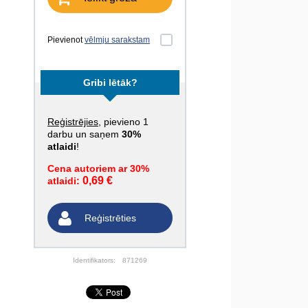
Pievienot
vēlmju sarakstam
Gribi lētāk?
Reģistrējies
, pievieno 1
darbu un saņem
30%
atlaidi
!
Cena autoriem ar 30%
0,69 €
atlaidi:
Reģistrēties
Identifikators:
871269