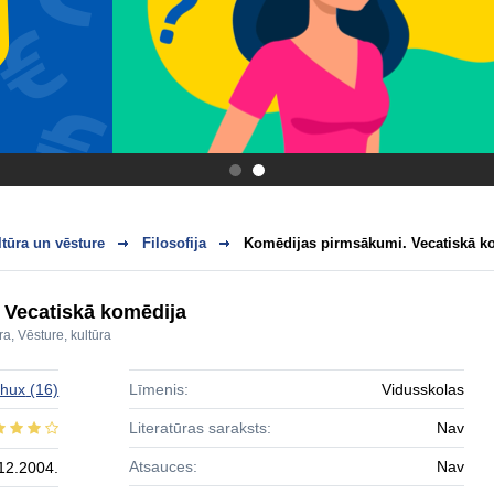
.
.
ltūra un vēsture
Filosofija
Komēdijas pirmsākumi. Vecatiskā k
 Vecatiskā komēdija
ra
,
Vēsture, kultūra
zhux
(16)
Līmenis:
Vidusskolas
Literatūras saraksts:
Nav
Atsauces:
Nav
12.2004.