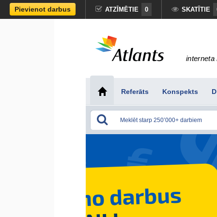
Pievienot darbus
ATZĪMĒTIE
0
SKATĪTIE
interneta 
Referāts
Konspekts
D