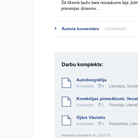
Šā līksmā ļaužu bara nosaukums bija „kōmos
procesijas dziesmu.…
Autora komentārs
Darbu komplekts:
Autobiogrāfija
Konspekts
9
Literatūra
,
Sociol
Komēdijas pirmsākumi. Vecat
Konspekts
1
Filosofija
,
Literat
Ojārs Vācietis
Konspekts
4
Personības
,
Liter
Materiālu komplekts Nr. 1142279