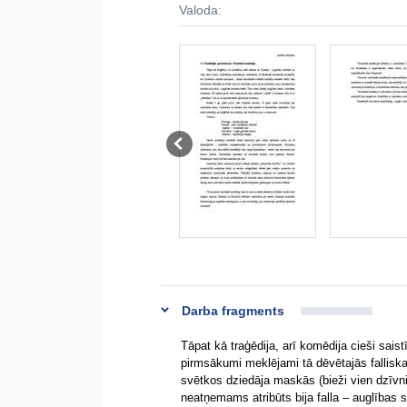
Valoda:
Darba fragments
Tāpat kā traģēdija, arī komēdija cieši sais
pirmsākumi meklējami tā dēvētajās fallis
svētkos dziedāja maskās (bieži vien dzīvnie
neatņemams atribūts bija falla – auglības s