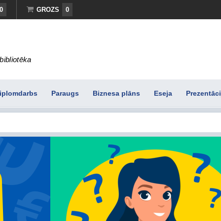
0
GROZS
0
bibliotēka
iplomdarbs
Paraugs
Biznesa plāns
Eseja
Prezentāci