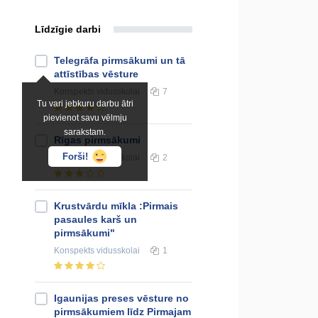
Līdzīgie darbi
Telegrāfa pirmsākumi un tā
attīstības vēsture
Konspekts
vidusskolai
7
Tu vari jebkuru darbu ātri
pievienot savu vēlmju
sarakstam.
Rīgas pirmsākumi
Forši!
Konspekts
vidusskolai
2
Krustvārdu mīkla :Pirmais
pasaules karš un
pirmsākumi"
Konspekts
vidusskolai
1
Igaunijas preses vēsture no
pirmsākumiem līdz Pirmajam