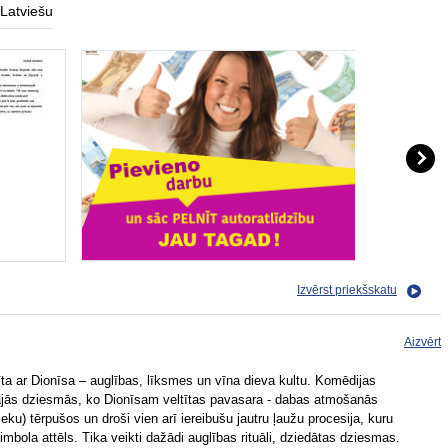
Latviešu
Izvērst priekšskatu
Aizvērt
tīta ar Dionīsa – auglības, līksmes un vīna dieva kultu. Komēdijas
kajās dziesmās, ko Dionīsam veltītas pavasara - dabas atmošanās
ku) tērpušos un droši vien arī iereibušu jautru ļaužu procesija, kuru
imbola attēls. Tika veikti dažādi auglības rituāli, dziedātas dziesmas.