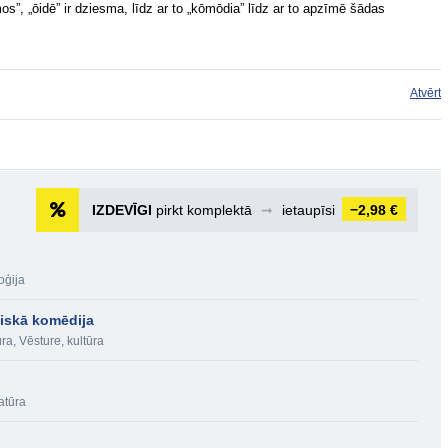
”, „ōidē” ir dziesma, līdz ar to „kōmōdia” līdz ar to apzīmē šādas
Atvērt
IZDEVĪGI
pirkt komplektā
➞
ietaupīsi
−2,98 €
oģija
iskā komēdija
ūra
,
Vēsture, kultūra
atūra