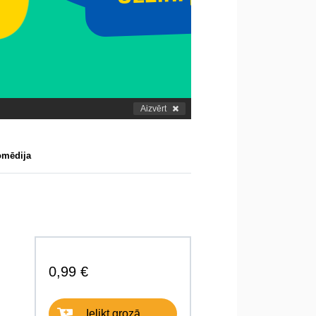
Aizvērt
omēdija
0,99 €
Ielikt grozā