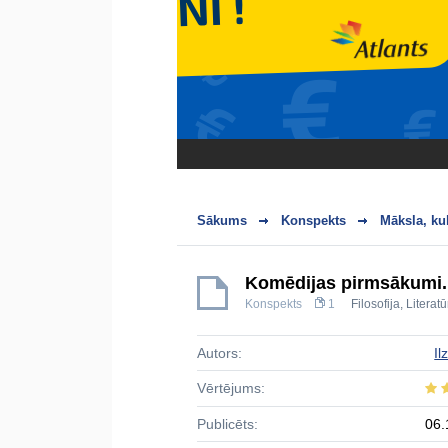
Sākums
Konspekts
Māksla, ku
Komēdijas pirmsākumi.
Konspekts
1
Filosofija
,
Literatū
Autors:
Il
Vērtējums:
Publicēts:
06.