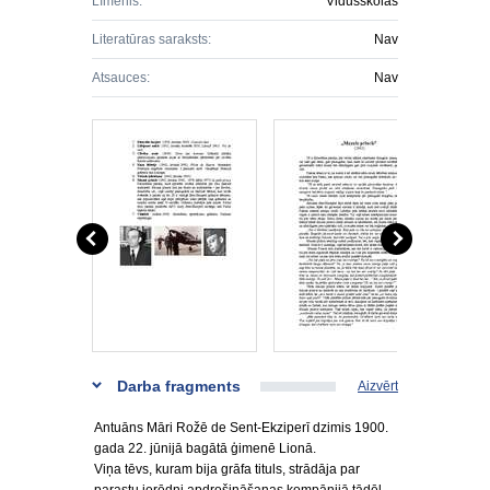
Līmenis:
Vidusskolas
Literatūras saraksts:
Nav
Atsauces:
Nav
Darba fragments
Aizvērt
Antuāns Māri Rožē de Sent-Ekziperī dzimis 1900.
gada 22. jūnijā bagātā ģimenē Lionā.
Viņa tēvs, kuram bija grāfa tituls, strādāja par