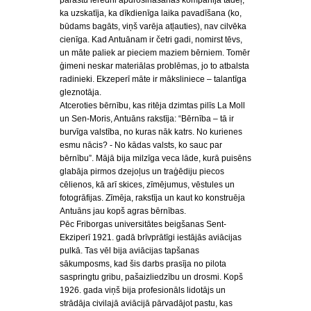
parastu ierēdni apdrošināšanas kompānijā tādēļ,
ka uzskatīja, ka dīkdienīga laika pavadīšana (ko,
būdams bagāts, viņš varēja atļauties), nav cilvēka
cienīga. Kad Antuānam ir četri gadi, nomirst tēvs,
un māte paliek ar pieciem maziem bērniem. Tomēr
ģimeni neskar materiālas problēmas, jo to atbalsta
radinieki. Ekzeperī māte ir māksliniece – talantīga
gleznotāja.
Atceroties bērnību, kas ritēja dzimtas pilīs La Moll
un Sen-Moris, Antuāns rakstīja: “Bērnība – tā ir
burvīga valstība, no kuras nāk katrs. No kurienes
esmu nācis? - No kādas valsts, ko sauc par
bērnību”. Mājā bija milzīga veca lāde, kurā puisēns
glabāja pirmos dzejoļus un traģēdiju piecos
cēlienos, kā arī skices, zīmējumus, vēstules un
fotogrāfijas. Zīmēja, rakstīja un kaut ko konstruēja
Antuāns jau kopš agras bērnības.
Pēc Friborgas universitātes beigšanas Sent-
Ekziperī 1921. gadā brīvprātīgi iestājās aviācijas
pulkā. Tas vēl bija aviācijas tapšanas
sākumposms, kad šis darbs prasīja no pilota
saspringtu gribu, pašaizliedzību un drosmi. Kopš
1926. gada viņš bija profesionāls lidotājs un
strādāja civilajā aviācijā pārvadājot pastu, kas