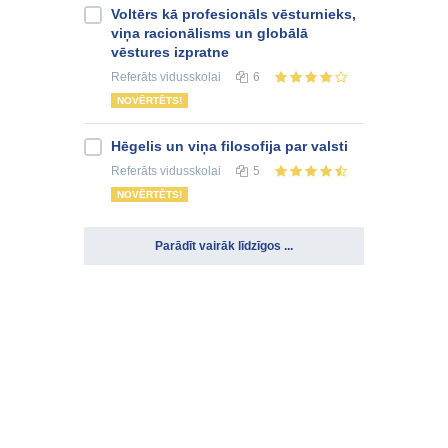
Voltērs kā profesionāls vēsturnieks,
viņa racionālisms un globālā
vēstures izpratne
Referāts
vidusskolai
6
NOVĒRTĒTS!
Hēgelis un viņa filosofija par valsti
Referāts
vidusskolai
5
NOVĒRTĒTS!
Parādīt vairāk līdzīgos ...