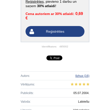
Reģistrējies
, pievieno 1 darbu un
saņem
30% atlaidi
!
0,69
Cena autoriem ar 30% atlaidi:
€
Reģistrēties
Identifikators:
485002
Autors:
Ilzhux
(16)
Vērtējums:
Publicēts:
05.07.2004.
Valoda:
Latviešu