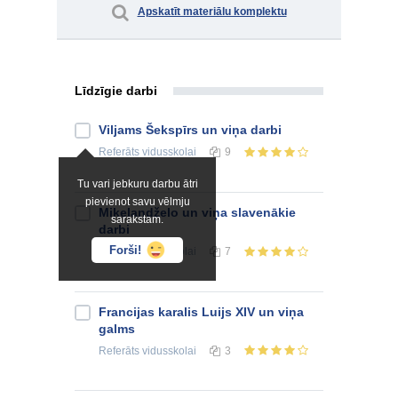
Apskatīt materiālu komplektu
Līdzīgie darbi
Viljams Šekspīrs un viņa darbi
Referāts
vidusskolai
9
Tu vari jebkuru darbu ātri
pievienot savu vēlmju
Mikelandželo un viņa slavenākie
sarakstam.
darbi
Forši!
Referāts
vidusskolai
7
Francijas karalis Luijs XIV un viņa
galms
Referāts
vidusskolai
3