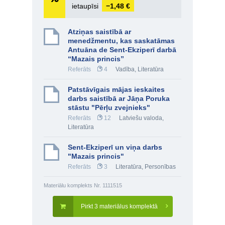
ietaupīsi
−1,48 €
Atziņas saistībā ar
menedžmentu, kas saskatāmas
Antuāna de Sent-Ekziperī darbā
“Mazais princis”
Referāts
4
Vadība
,
Literatūra
Patstāvīgais mājas ieskaites
darbs saistībā ar Jāņa Poruka
stāstu "Pērļu zvejnieks"
Referāts
12
Latviešu valoda
,
Literatūra
Sent-Ekziperī un viņa darbs
"Mazais princis"
Referāts
3
Literatūra
,
Personības
Materiālu komplekts Nr. 1111515
Pirkt 3 materiālus komplektā