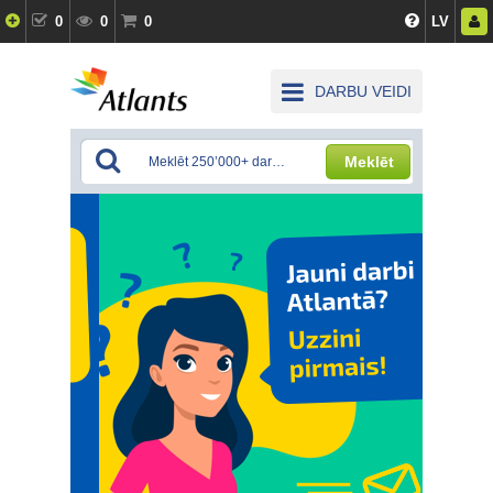
0
0
0
LV
DARBU VEIDI
Meklēt