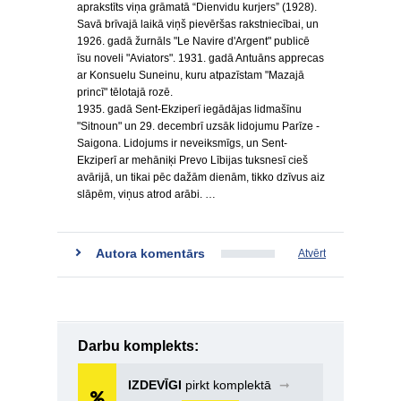
aprakstīts viņa grāmatā “Dienvidu kurjers” (1928).
Savā brīvajā laikā viņš pievēršas rakstniecībai, un
1926. gadā žurnāls "Le Navire d'Argent" publicē
īsu noveli "Aviators". 1931. gadā Antuāns apprecas
ar Konsuelu Suneinu, kuru atpazīstam "Mazajā
princī" tēlotajā rozē.
1935. gadā Sent-Ekziperī iegādājas lidmašīnu
"Sitnoun" un 29. decembrī uzsāk lidojumu Parīze -
Saigona. Lidojums ir neveiksmīgs, un Sent-
Ekziperī ar mehāniķi Prevo Lībijas tuksnesī cieš
avārijā, un tikai pēc dažām dienām, tikko dzīvus aiz
slāpēm, viņus atrod arābi. …
Autora komentārs
Atvērt
Darbu komplekts:
IZDEVĪGI
pirkt komplektā
➞