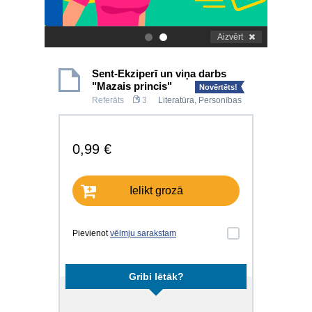
Aizvērt
.
.
Sent-Ekziperī un viņa darbs
"Mazais princis"
Novērtēts!
Referāts
3
Literatūra
,
Personības
0,99 €
Ielikt grozā
Pievienot
vēlmju sarakstam
Gribi lētāk?