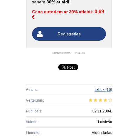
saņem
30% atlaidi
!
0,69
Cena autoriem ar 30% atlaidi:
€
Reģistrēties
Identifikators:
694181
Autors:
Ilzhux
(16)
Vērtējums:
Publicēts:
02.11.2004.
Valoda:
Latviešu
Līmenis:
Vidusskolas