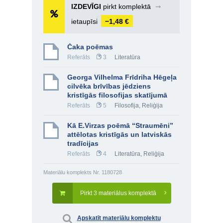
IZDEVĪGI
pirkt komplektā
➞
ietaupīsi
−1,48 €
Čaka poēmas
Referāts
3
Literatūra
Georga Vilhelma Frīdriha Hēgeļa
cilvēka brīvības jēdziens
kristīgās filosofijas skatījumā
Referāts
5
Filosofija
,
Reliģija
Kā E.Virzas poēmā “Straumēni”
attēlotas kristīgās un latviskās
tradīcijas
Referāts
4
Literatūra
,
Reliģija
Materiālu komplekts Nr. 1180728
Pirkt 3 materiālus komplektā
Apskatīt materiālu komplektu