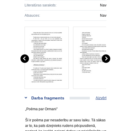
Literatūras saraksts:
Nav
Atsauces:
Nav
Darba fragments
Aizvērt
„Poēma par Ormani”
Šī ir poēma par nesaderību ar savu laiku. Tā sākas
ar to, ka pats dzejnieks rudens pēcpusdienā,