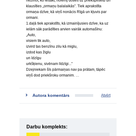
nezinot, ko iesākt, nolemj doties uz priekšpilsētu un
klausīties „ormaņu balalaikās”. Tiek aprakstīta
ormaņa dzīve, kā viņš nonācis Rīgā un kļuvis par
ormani.
1.daļā tiek aprakstīts, kā izmainījusies dzīve, ka uz
ielām sāk parādīties arvien vairāk automašīnu:
„Auto,
visiem tik auto,
izvird tas benzīnu zilu kā miglu,
izdod kas žiglu
un īdzīgu
urkšķienu, sivēnam līdzīgi...”
Dzejniekam šīs pārmaiņas nav pa prātam, tāpēc
viņš dod priekšroku ormanim. …
Autora komentārs
Atvērt
Darbu komplekts: