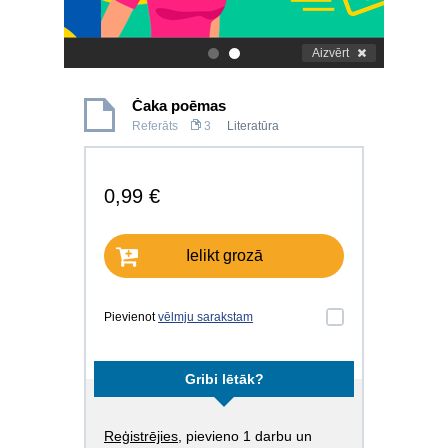
Aizvērt
.
.
Čaka poēmas
Referāts
3
Literatūra
0,99 €
Ielikt grozā
Pievienot
vēlmju sarakstam
Gribi lētāk?
Reģistrējies
, pievieno 1 darbu un