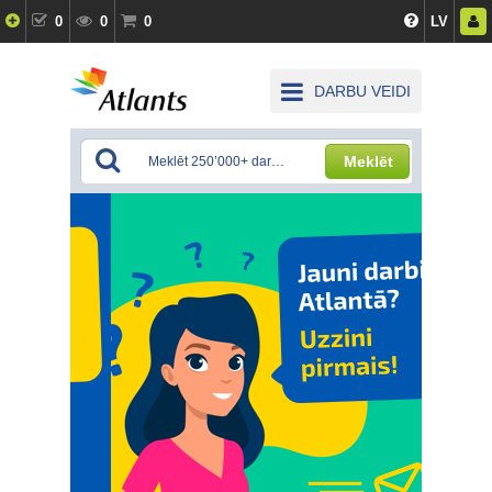
0
0
0
LV
DARBU VEIDI
Meklēt