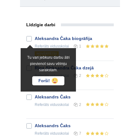
Līdzīgie darbi
Aleksandra Čaka biogrāfija
Referāts
vidusskolai
1
NOVĒRTĒTS!
Tu vari jebkuru darbu ātri
pievienot savu vēlmju
Rīga Aleksandra Čaka dzejā
sarakstam.
Referāts
vidusskolai
2
Forši!
Aleksandrs Čaks
Referāts
vidusskolai
2
Aleksandrs Čaks
Referāts
vidusskolai
7