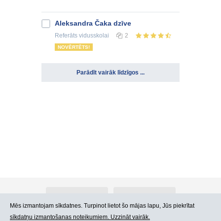
Aleksandra Čaka dzīve
Referāts
vidusskolai
2
NOVĒRTĒTS!
Parādīt vairāk līdzīgos ...
Par Atlants.lv
Reklāma
Mēs izmantojam sīkdatnes. Turpinot lietot šo mājas lapu, Jūs piekrītat
sīkdatņu izmantošanas noteikumiem. Uzzināt vairāk.