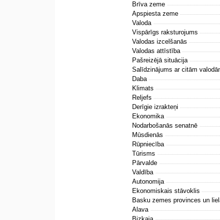
Brīva zeme
Apspiesta zeme
Valoda
Vispārīgs raksturojums
Valodas izcelšanās
Valodas attīstība
Pašreizējā situācija
Salīdzinājums ar citām valod
Daba
Klimats
Reljefs
Derīgie izrakteņi
Ekonomika
Nodarbošanās senatnē
Mūsdienās
Rūpniecība
Tūrisms
Pārvalde
Valdība
Autonomija
Ekonomiskais stāvoklis
Basku zemes provinces un liel
Alava
Bizkaja