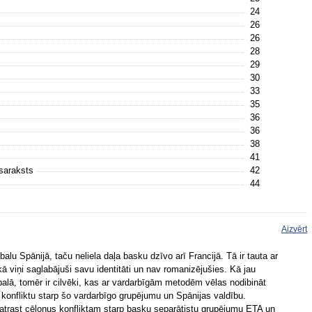
24
26
26
28
29
30
33
35
36
36
38
41
 saraksts
42
44
Aizvērt
lu Spānijā, taču neliela daļa basku dzīvo arī Francijā. Tā ir tauta ar
kā viņi saglabājuši savu identitāti un nav romanizējušies. Kā jau
alā, tomēr ir cilvēki, kas ar vardarbīgām metodēm vēlas nodibināt
 konfliktu starp šo vardarbīgo grupējumu un Spānijas valdību.
 atrast cēloņus konfliktam starp basku separātistu grupējumu ETA un