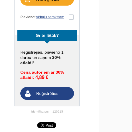
Pievienot
vēlmju sarakstam
Gribi lētāk?
Reģistrējies
, pievieno 1
darbu un saņem
30%
atlaidi
!
Cena autoriem ar 30%
4,89 €
atlaidi:
Reģistrēties
Identifikators:
120215