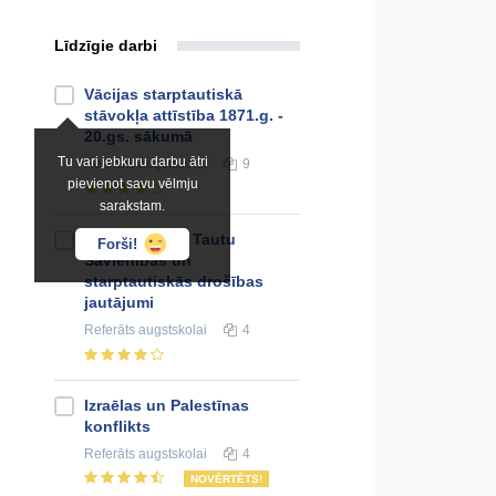
Līdzīgie darbi
Vācijas starptautiskā
stāvokļa attīstība 1871.g. -
20.gs. sākumā
Tu vari jebkuru darbu ātri
Referāts
augstskolai
9
pievienot savu vēlmju
sarakstam.
Rietumvalstu, Tautu
Forši!
Savienības un
starptautiskās drošības
jautājumi
Referāts
augstskolai
4
Izraēlas un Palestīnas
konflikts
Referāts
augstskolai
4
NOVĒRTĒTS!