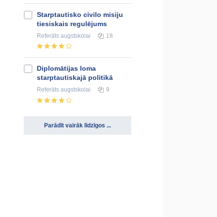
Starptautisko civilo misiju
tiesiskais regulējums
Referāts
augstskolai
18
Diplomātijas loma
starptautiskajā politikā
Referāts
augstskolai
9
Parādīt vairāk līdzīgos ...