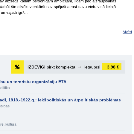
as nav aizsegs kādām personīgām ambīcijām, ilgām pēc aizraujošākas
arbūt šie cilvēki vienkārši nav spējuši atrast savu vietu visā lielajā
i un vajadzīgi?…
Atvērt
IZDEVĪGI
pirkt komplektā
➞
ietaupīsi
−3,98 €
ību un teroristu organizāciju ETA
olitika
adi, 1918.-1922.g.: iekšpolitiskās un ārpolitiskās problēmas
esības
)
re, kultūra