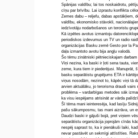
Spānijas valdību; lai tos noskaidrotu, pētīj
cīņu par brīvību. Lai izprastu konflikta cēl
Zemes dabu – reljefu, dabas apstākļiem, d
valdību, ekonomisko stāvokli, nacionālaji
iedzīvotāju nodarbošanos un teroristu gru
Kā izpētes avotus izmantoju datorenciklopēd
periodiskos izdevumus un TV un radio raidī
organizācijas Basku zemē Gesto por la Paz 
daļa izmantoto avotu bija angļu valodā.
Šo tēmu zinātniski pētnieciskajam darbam i
Viņi nezina, ka baski ir ļoti sena tauta, v
zeme, kura tiem ir piederējusi. Manuprāt, 
basku separātistu grupējums ETA ir kārtējo 
viņus nosodām, nezinot to, kāpēc viņi tā d
arvien aktuālāku, jo terorisma draudi vairs 
problēma – vardarbīgas metodes sāk izman
ka visu iespējams atrisināt ar vārda palīdz
Šī tēma mani ieinteresēja, kad lasīju Sidni
pašu sākumposmu, tas mani aizrāva, un es
Daudzi baski ir gājuši bojā, pret viņiem vēst
separātistu organizācija joprojām cīnās kādr
nespēj saprast to, ka ir pienākuši laiki, ka
nevar pastāvēt un sekmīgi attīstīties. Raks