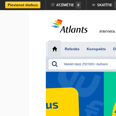
Pievienot darbus
ATZĪMĒTIE
0
SKATĪTIE
interneta 
Referāts
Konspekts
D