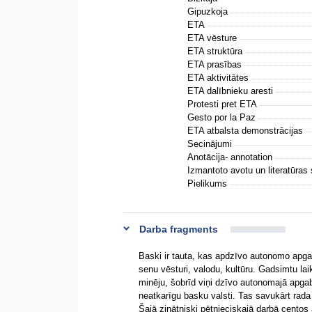
Gipuzkoja
ETA
ETA vēsture
ETA struktūra
ETA prasības
ETA aktivitātes
ETA dalībnieku aresti
Protesti pret ETA
Gesto por la Paz
ETA atbalsta demonstrācijas
Secinājumi
Anotācija- annotation
Izmantoto avotu un literatūras
Pielikums
Darba fragments
Baski ir tauta, kas apdzīvo autonomo apgaba
senu vēsturi, valodu, kultūru. Gadsimtu lai
minēju, šobrīd viņi dzīvo autonomajā apgab
neatkarīgu basku valsti. Tas savukārt rada
Šajā zinātniski pētnieciskajā darbā centos