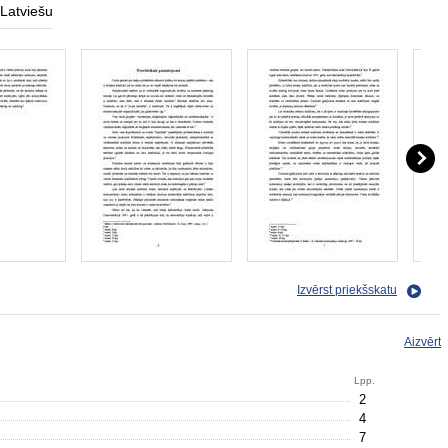
Latviešu
Izvērst priekšskatu
Aizvērt
Lpp.
2
4
7