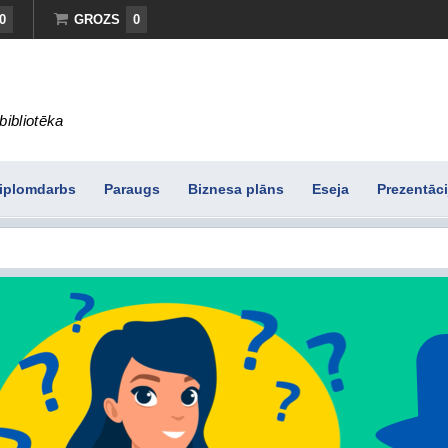
0
GROZS
0
bibliotēka
iplomdarbs
Paraugs
Biznesa plāns
Eseja
Prezentāci