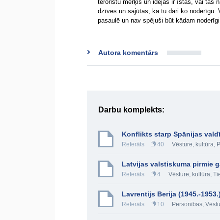
teroristu mērķis un idejas ir īstas, vai t
dzīves un sajūtas, ka tu dari ko noderīgu. V
pasaulē un nav spējuši būt kādam noderīg
Autora komentārs
Darbu komplekts:
Konflikts starp Spānijas vald
Referāts
40
Vēsture, kultūra
,
P
Latvijas valstiskuma pirmie g
Referāts
4
Vēsture, kultūra
,
Ti
Lavrentijs Berija (1945.-1953.
Referāts
10
Personības
,
Vēstu