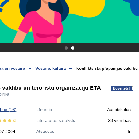
.
.
ra un vēsture
Vēsture, kultūra
Konflikts starp Spānijas valdību 
s valdību un teroristu organizāciju ETA
Novērtēts!
litika
zhux
(16)
Līmenis:
Augstskolas
Literatūras saraksts:
23 vienības
Atsauces:
Ir
07.2004.