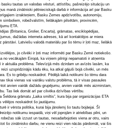
u basku tautas un valodas vēsturi, attīstību, pašreizējo situāciju un
oņus manā zinātniski pētnieciskajā darbā ir informācija arī par Basku
erīgajiem izrakteņiem, Basku Zemes apdzīvotību, autonomiju,
em simboliem, robežvalstīm, lielākajām pilsētām, provincēm,
pējumu ETA.
ijas (Britanica, Grolier, Encarta), grāmatas, enciklopēdijas,
jumus, dažādas interneta adreses, kā arī kontaktējos ar miera
pārstāvi. Latviešu valodā materiālu par šo tēmu ir ļoti maz, lielākā
zvēlējos, jo cilvēki ir ļoti maz informēti par Basku Zemē notiekošo.
iena no vecākajām Eiropā, ka viņiem pilnīgi nepamatoti ir atņemta
šī ir aktuāla problēma. Televīzijā mēs dzirdam un avīzēs lasām, ka
reizi uzspridzinājis kādu ēku, ka atkal gājuši bojā cilvēki, un mēs
ara. Es to gribēju noskaidrot. Pēdējā laikā notikumi šo tēmu dara
nav tikai vienas vai vairāku valstu problēma, tā ir visas pasaules
tot arvien vairāk dažādu grupējumu, arvien vairāk mēs aizmirstam,
ību. Tas liek domāt arī par cilvēka dzīvības vērtību.
ja Šeldona grāmatu „Laika smiltis”, kura bija par organizācijas ETA
 vēlējos noskaidrot šo jautājumu.
urē ir vērsta politika, kurai bija jānolemj šo tautu bojāejai. Šī
eizējo notikumu iespaidā, viņi vēl joprojām ir atriebības pilni, un
d robežas sāk izzust un tautas, nesadarbojoties viena ar otru, vairs
tot šo zinātnisko darbu, ne vienu reizi vien nācās pārdomāt, vai šis