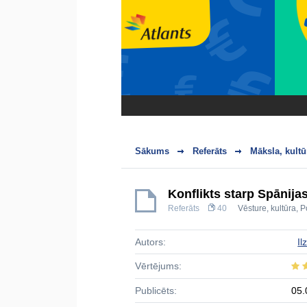
Sākums
Referāts
Māksla, kultū
Konflikts starp Spānija
Referāts
40
Vēsture, kultūra
,
Po
Autors:
Il
Vērtējums:
Publicēts:
05.