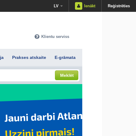
LV
Ienākt
Reģistrēties
Klientu serviss
ja
Prakses atskaite
E-grāmata
Meklēt