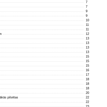
7
7
9
9
10
11
11
ām
12
13
13
13
13
15
15
15
16
17
18
18
18
20
ākās pilsētas
22
22
23