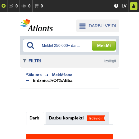
0
0
0
LV
DARBU VEIDI
Meklēt
FILTRI
Izslēgti
Sākums
Meklēšana
tirdzniec%C4%ABba
Darbi
Darbu komplekti
Izdevīgi!