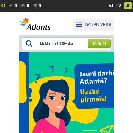
0
0
0
LV
DARBU VEIDI
Meklēt