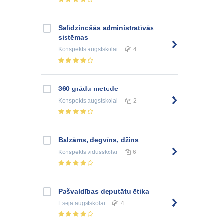
Salīdzinošās administratīvās
sistēmas
Konspekts
augstskolai
4
360 grādu metode
Konspekts
augstskolai
2
Balzāms, degvīns, džins
Konspekts
vidusskolai
6
Pašvaldības deputātu ētika
Eseja
augstskolai
4