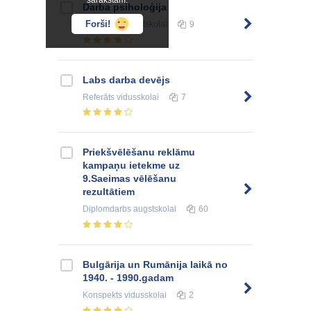
sarakstam.
Darba psiholoģija
Forši!
Konspekts
augstskolai
9
Labs darba devējs
Referāts
vidusskolai
7
Priekšvēlēšanu reklāmu
kampaņu ietekme uz
9.Saeimas vēlēšanu
rezultātiem
Diplomdarbs
augstskolai
60
Bulgārija un Rumānija laikā no
1940. - 1990.gadam
Konspekts
vidusskolai
2