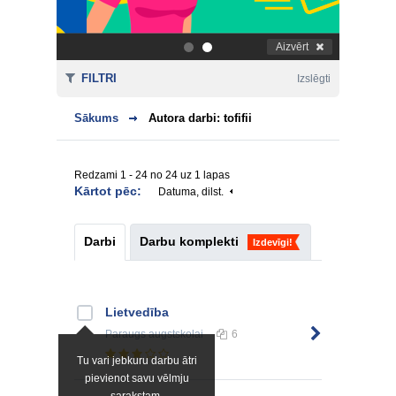
Aizvērt
.
.
FILTRI
Izslēgti
Sākums
Autora darbi: tofifii
Redzami 1 - 24 no 24 uz 1 lapas
Kārtot pēc:
Datuma, dilst.
Darbi
Darbu komplekti
Izdevīgi!
Lietvedība
Paraugs
augstskolai
6
Tu vari jebkuru darbu ātri
pievienot savu vēlmju