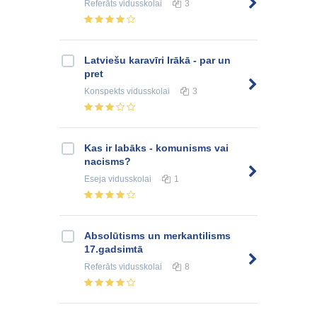
Referāts
vidusskolai
3
Latviešu karavīri Irākā - par un
pret
Konspekts
vidusskolai
3
Kas ir labāks - komunisms vai
nacisms?
Eseja
vidusskolai
1
Absolūtisms un merkantilisms
17.gadsimtā
Referāts
vidusskolai
8