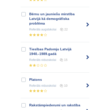
Bērnu un jauniešu mirstība
Latvijā kā demogrāfiska
problēma
Referāts
augstskolai
22
Tiesības Padomju Latvijā
1940.-1989.gadā
Referāts
vidusskolai
15
Platons
Referāts
vidusskolai
10
Rakstāmpiederumi un rakstība