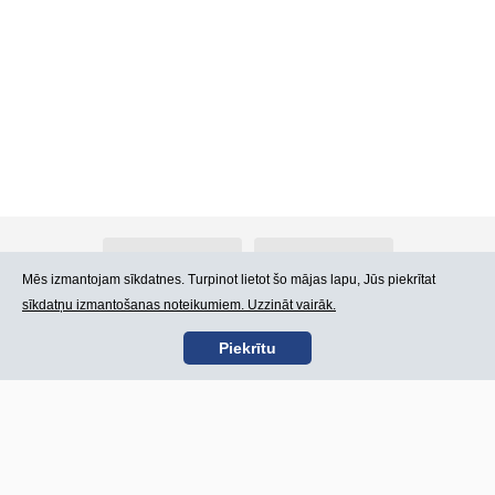
Par Atlants.lv
Reklāma
Mēs izmantojam sīkdatnes. Turpinot lietot šo mājas lapu, Jūs piekrītat
sīkdatņu izmantošanas noteikumiem. Uzzināt vairāk.
Kontakti
Lietošanas noteikumi
Piekrītu
SIA „CDI” © 2002 -
Lapas karte
2026