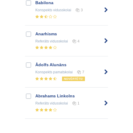
Babilona
Konspekts
vidusskolai
3
Anarhisms
Referāts
vidusskolai
4
Ādolfs Alunāns
Konspekts
pamatskolai
7
NOVĒRTĒTS!
Abrahams Linkolns
Referāts
vidusskolai
1