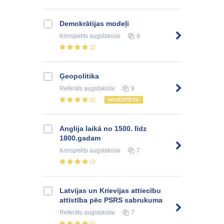
Demokrātijas modeļi
Konspekts
augstskolai
9
Ģeopolitika
Referāts
augstskolai
9
NOVĒRTĒTS!
Anglija laikā no 1500. līdz
1800.gadam
Konspekts
augstskolai
7
Latvijas un Krievijas attiecību
attīstība pēc PSRS sabrukuma
Referāts
augstskolai
7