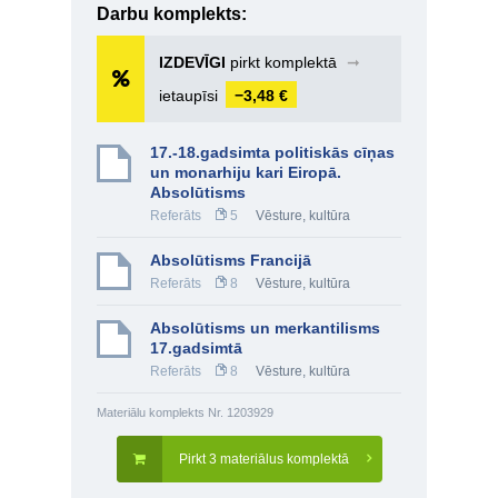
Darbu komplekts:
IZDEVĪGI
pirkt komplektā
➞
ietaupīsi
−3,48 €
17.-18.gadsimta politiskās cīņas
un monarhiju kari Eiropā.
Absolūtisms
Referāts
5
Vēsture, kultūra
Absolūtisms Francijā
Referāts
8
Vēsture, kultūra
Absolūtisms un merkantilisms
17.gadsimtā
Referāts
8
Vēsture, kultūra
Materiālu komplekts Nr. 1203929
Pirkt 3 materiālus komplektā