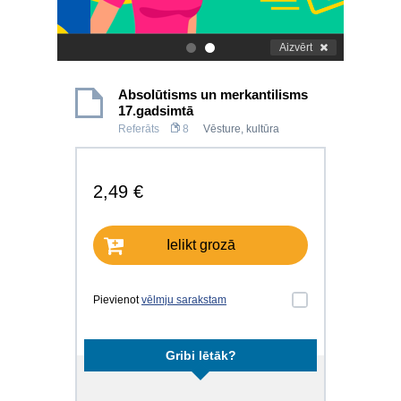
Aizvērt
.
.
Absolūtisms un merkantilisms
17.gadsimtā
Referāts
8
Vēsture, kultūra
2,49 €
Ielikt grozā
Pievienot
vēlmju sarakstam
Gribi lētāk?