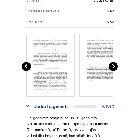
Līmenis:
Vidusskolas
Literatūras saraksts:
Nav
Atsauces:
Nav
Darba fragments
Aizvērt
17. gadsimta otrajā pusē un 18. gadsimtā
izplatītākā valsts iekārta Eiropā bija absolūtisms.
Rietumeiropā, arī Francijā, tas izveidojās
viduslaiku beigu posmā, kad sākās feodālā