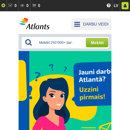
0
0
0
LV
DARBU VEIDI
Meklēt