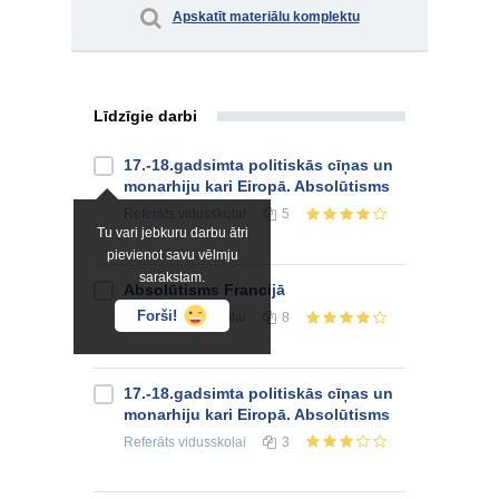
Apskatīt materiālu komplektu
Līdzīgie darbi
17.-18.gadsimta politiskās cīņas un
monarhiju kari Eiropā. Absolūtisms
Referāts
vidusskolai
5
Tu vari jebkuru darbu ātri
pievienot savu vēlmju
sarakstam.
Absolūtisms Francijā
Forši!
Referāts
vidusskolai
8
17.-18.gadsimta politiskās cīņas un
monarhiju kari Eiropā. Absolūtisms
Referāts
vidusskolai
3