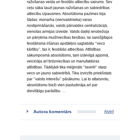
ražošanas veida un feodālo attiecību sairums. Sev
ceļu sāka lauzt jaunas ražošanas un sabiedrības
attiecību izpausmes. Absolūtisma pazīmes bija
šādas: monarha (vienvaldnieka) varas
nostiprināšanās, valsts pārvaldes centralizācijā,
vienotas armijas izveide. Valsts daļēji ierobežoja
un pārņēma muižniecības tiesības, lai sarežģītajos
feodālisma iršanas apstākļos saglabātu ‘’veco
kārtību’’, tas ir, feodālās attiecības. Attīstības
sākumposmā absolūtisms, tam izdevīgā apjomā,
veicināja arī tirdzniecības un manufaktūras
attīstības. Tādējādi tika mēģināts ‘’lavirēt’’ starp
veco un jauno sabiedrībā. Tika izvirzīts priekšstats
par ‘’valsts interešu’’ pārākumu. Lai to attaisnotu,
absolūtismu bieži vien pasludināja arī par
dievišķīgu parādību. …
Autora komentārs
Atvērt