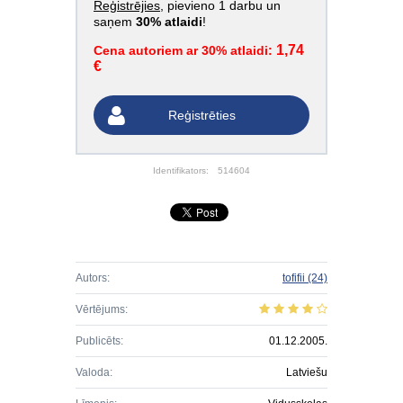
Reģistrējies
, pievieno 1 darbu un
saņem
30% atlaidi
!
1,74
Cena autoriem ar 30% atlaidi:
€
Reģistrēties
Identifikators:
514604
Autors:
tofifii
(24)
Vērtējums:
Publicēts:
01.12.2005.
Valoda:
Latviešu