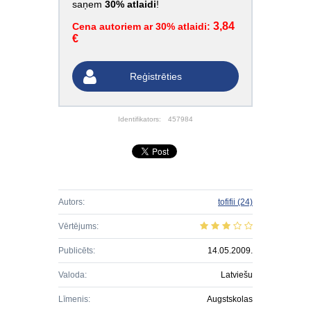
saņem
30% atlaidi
!
3,84
Cena autoriem ar 30% atlaidi:
€
Reģistrēties
Identifikators:
457984
Autors:
tofifii
(24)
Vērtējums:
Publicēts:
14.05.2009.
Valoda:
Latviešu
Līmenis:
Augstskolas