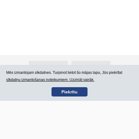
Par Atlants.lv
Reklāma
Mēs izmantojam sīkdatnes. Turpinot lietot šo mājas lapu, Jūs piekrītat
sīkdatņu izmantošanas noteikumiem. Uzzināt vairāk.
Kontakti
Lietošanas noteikumi
Piekrītu
SIA „CDI” © 2002 -
Lapas karte
2026