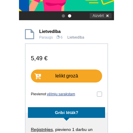
Aizvērt
.
.
Lietvedība
Paraugs
6
Lietvedība
5,49 €
Ielikt grozā
Pievienot
vēlmju sarakstam
Gribi lētāk?
Reģistrējies
, pievieno 1 darbu un