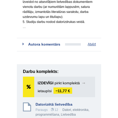
Izveidot no atsevišķiem lietvedības dokumentiem
vienotu darbu (ar numurētām lappusēm, satura
rādītāju, izmantotās literatūras sarakstu, darba
uzdevumu lapu un titullapu).
5. Studiju darbu nodod datorizdrukas veidā.
…
Autora komentārs
Atvērt
Darbu komplekts:
IZDEVĪGI
pirkt komplektā
➞
ietaupīsi
−11,77 €
Datorizētā lietvedība
Paraugs
12
Datori, elektronika,
programmēšana
,
Lietvedība