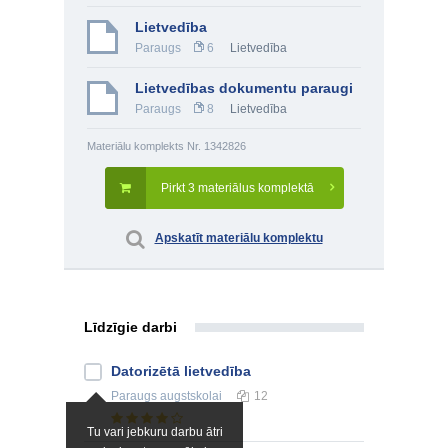
Lietvedība
Paraugs
6
Lietvedība
Lietvedības dokumentu paraugi
Paraugs
8
Lietvedība
Materiālu komplekts Nr. 1342826
Pirkt 3 materiālus komplektā
Apskatīt materiālu komplektu
Līdzīgie darbi
Datorizētā lietvedība
Paraugs
augstskolai
12
Tu vari jebkuru darbu ātri