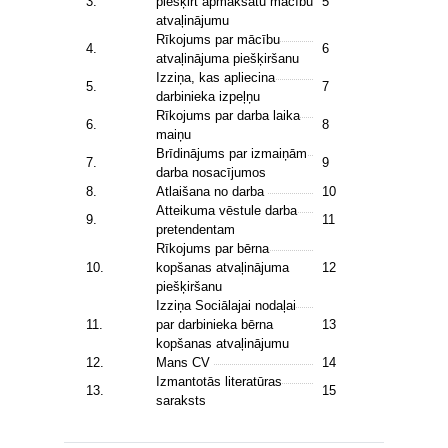
3.
piešķirt apmaksātu mācību
5
atvaļinājumu
Rīkojums par mācību
4.
6
atvaļinājuma piešķiršanu
Izziņa, kas apliecina
5.
7
darbinieka izpeļņu
Rīkojums par darba laika
6.
8
maiņu
Brīdinājums par izmaiņām
7.
9
darba nosacījumos
8.
Atlaišana no darba
10
Atteikuma vēstule darba
9.
11
pretendentam
Rīkojums par bērna
10.
kopšanas atvaļinājuma
12
piešķiršanu
Izziņa Sociālajai nodaļai
11.
par darbinieka bērna
13
kopšanas atvaļinājumu
12.
Mans CV
14
Izmantotās literatūras
13.
15
saraksts