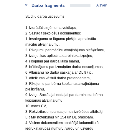
Darba fragments
Aizvērt
Studiju darba uzdevums
1. Izstrādāt uzņēmuma veidlapu;
2. Sastādīt sekojošus dokumentus:
1. iesniegumu ar lūgumu piešķirt apmaksātu
mācību atvaļinājumu,
2. Rīkojumu par mācību atvaļinājuma piešķiršanu,
3. izziņu, kas apliecina darbinieka izpeļņu,
4. rīkojumu par darba laika maiņu,
5. brīdinājumu par izmaiņām darba nosacījumos,
6. Atlaišanu no darba saskaņā ar DL 97.p.,
7. atteikuma vēstuli darba pretendentam,
8. Rīkojumu par bērna kopšanas atvaļinājuma
piešķiršanu,
9. Izziņu Sociālajai nodaļai par darbinieka bērna
kopšanas atvaļinājumu,
10. mans CV,
3. Rekvizītus un pamatojumus izvēlēties atbilstīgi
LR MK noteikumu Nr. 154 un DL prasībām.
4. Visiem dokumentiem apakšējā kolumntitulā
iedrukāt grupas numuru, vārdu un uzvārdu.