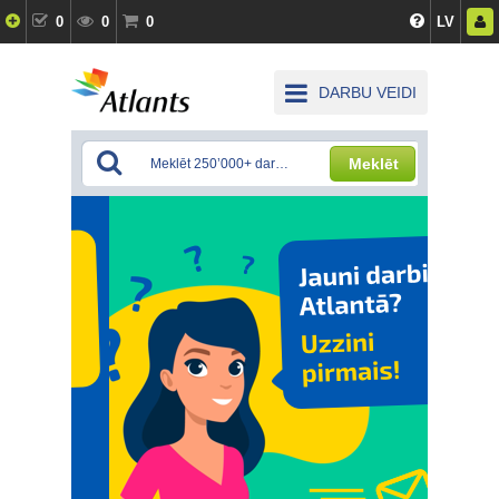
0
0
0
LV
DARBU VEIDI
Meklēt