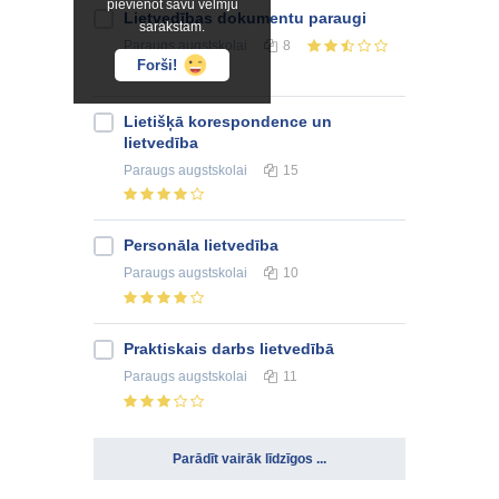
pievienot savu vēlmju
Lietvedības dokumentu paraugi
sarakstam.
Paraugs
augstskolai
8
Forši!
Lietišķā korespondence un
lietvedība
Paraugs
augstskolai
15
Personāla lietvedība
Paraugs
augstskolai
10
Praktiskais darbs lietvedībā
Paraugs
augstskolai
11
Parādīt vairāk līdzīgos ...