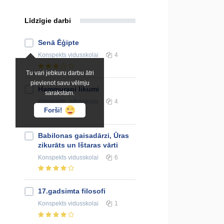
Līdzīgie darbi
Senā Ēģipte
Konspekts
vidusskolai
4
Tu vari jebkuru darbu ātri
pievienot savu vēlmju
Hammurapi likumi
sarakstam.
Konspekts
vidusskolai
4
Forši!
Babilonas gaisadārzi, Ūras
zikurāts un Ištaras vārti
Konspekts
vidusskolai
6
17.gadsimta filosofi
Konspekts
vidusskolai
1