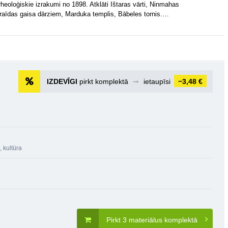
heoloģiskie izrakumi no 1898. Atklāti Ištaras vārti, Ninmahas
iraīdas gaisa dārziem, Marduka templis, Bābeles tornis.…
IZDEVĪGI
pirkt komplektā
➞
ietaupīsi
−3,48 €
, kultūra
Pirkt 3 materiālus komplektā