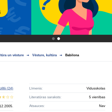
.
.
ltūra un vēsture
Vēsture, kultūra
Babilona
ofifii
(24)
Līmenis:
Vidusskolas
Literatūras saraksts:
5 vienības
Atsauces:
Nav
12.2005.