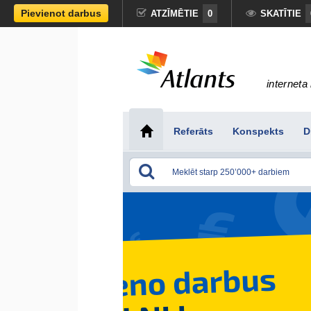
Pievienot darbus
ATZĪMĒTIE
0
SKATĪTIE
interneta 
Referāts
Konspekts
D