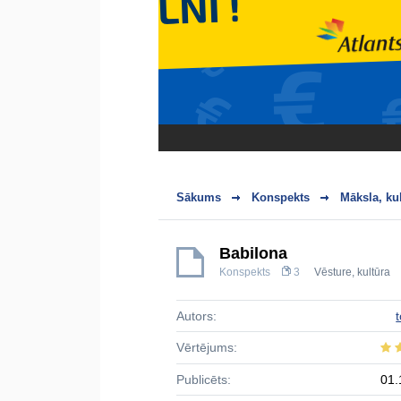
Sākums
Konspekts
Māksla, ku
Babilona
Konspekts
3
Vēsture, kultūra
Autors:
t
Vērtējums:
Publicēts:
01.