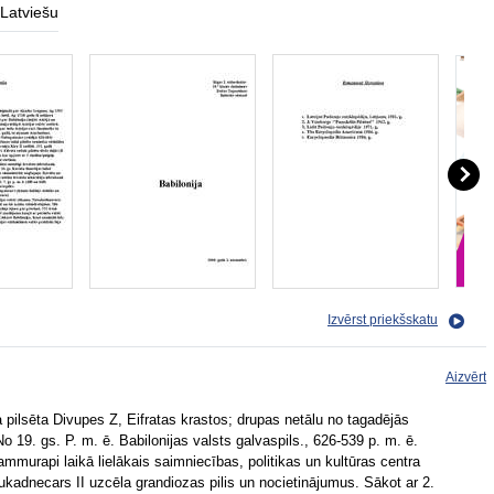
Latviešu
Izvērst priekšskatu
Aizvērt
a pilsēta Divupes Z, Eifratas krastos; drupas netālu no tagadējās
 No 19. gs. P. m. ē. Babilonijas valsts galvaspils., 626-539 p. m. ē.
mmurapi laikā lielākais saimniecības, politikas un kultūras centra
ukadnecars II uzcēla grandiozas pilis un nocietinājumus. Sākot ar 2.