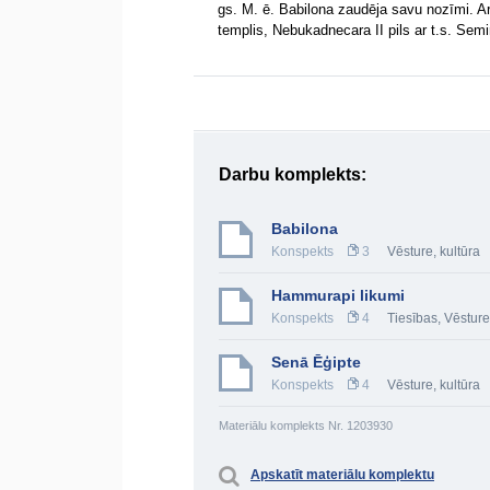
gs. M. ē. Babilona zaudēja savu nozīmi. Ar
templis, Nebukadnecara II pils ar t.s. Sem
Darbu komplekts:
Babilona
Konspekts
3
Vēsture, kultūra
Hammurapi likumi
Konspekts
4
Tiesības
,
Vēsture
Senā Ēģipte
Konspekts
4
Vēsture, kultūra
Materiālu komplekts Nr. 1203930
Apskatīt materiālu komplektu