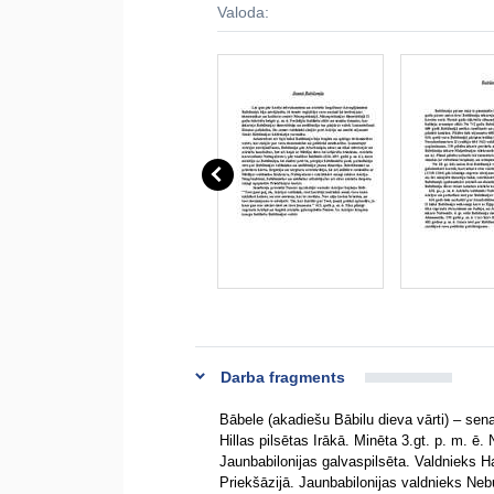
Valoda:
Darba fragments
Bābele (akadiešu Bābilu dieva vārti) – sen
Hillas pilsētas Irākā. Minēta 3.gt. p. m. ē.
Jaunbabilonijas galvaspilsēta. Valdnieks Ha
Priekšāzijā. Jaunbabilonijas valdnieks Neb