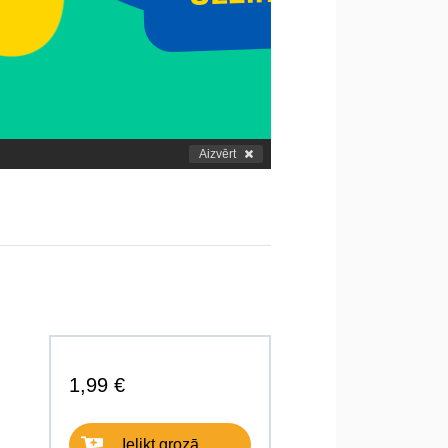
Aizvērt
1,99 €
Ielikt grozā