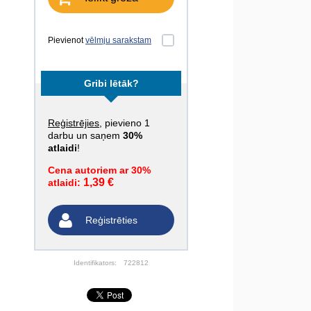
Pievienot
vēlmju sarakstam
Gribi lētāk?
Reģistrējies
, pievieno 1
darbu un saņem
30%
atlaidi
!
Cena autoriem ar 30%
1,39 €
atlaidi:
Reģistrēties
Identifikators:
722812