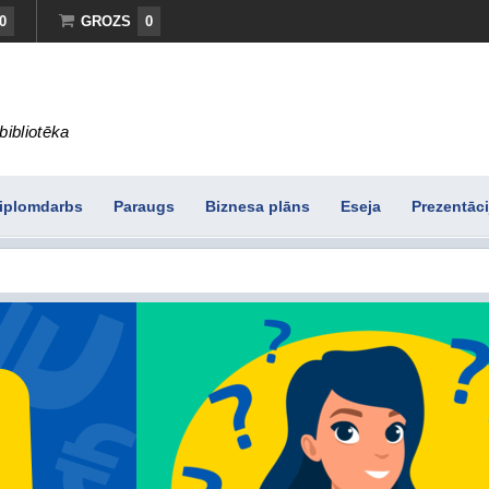
0
GROZS
0
bibliotēka
iplomdarbs
Paraugs
Biznesa plāns
Eseja
Prezentāci