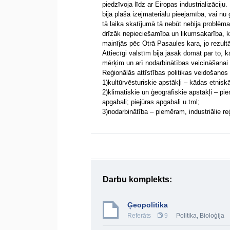
piedzīvoja līdz ar Eiropas industrializāciju
bija plaša izejmateriālu pieejamība, vai nu g
tā laika skatījumā tā nebūt nebija problēma
drīzāk nepieciešamība un likumsakarība, ka
mainījās pēc Otrā Pasaules kara, jo rezultātā
Attiecīgi valstīm bija jāsāk domāt par to, k
mērķim un arī nodarbinātības veicināšanai m
Reģionālās attīstības politikas veidošanos
1)kultūrvēsturiskie apstākļi – kādas etniskā
2)klimatiskie un ģeogrāfiskie apstākļi – pi
apgabali; piejūras apgabali u.tml;
3)nodarbinātība – piemēram, industriālie re
Darbu komplekts:
Ģeopolitika
Referāts
9
Politika
,
Bioloģija