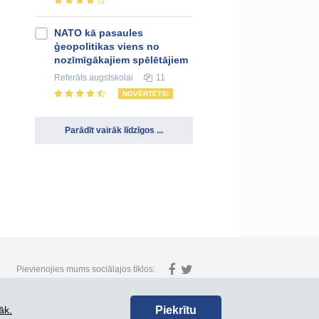
NATO kā pasaules
ģeopolitikas viens no
nozīmīgākajiem spēlētājiem
Referāts
augstskolai
11
NOVĒRTĒTS!
Parādīt vairāk līdzīgos ...
Pievienojies mums sociālajos tīklos:
Piekrītu
āk.