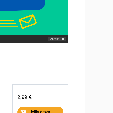
Aizvērt
2,99 €
Ielikt grozā