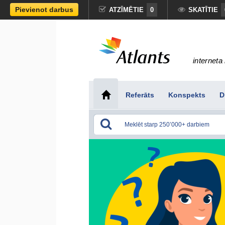
Pievienot darbus
ATZĪMĒTIE
0
SKATĪTIE
interneta 
Referāts
Konspekts
D