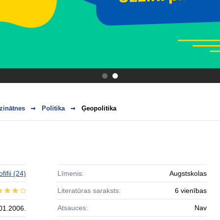
.
.
zinātnes
Politika
Ģeopolitika
ofifii
(24)
Līmenis:
Augstskolas
Literatūras saraksts:
6 vienības
Atsauces:
Nav
01.2006.