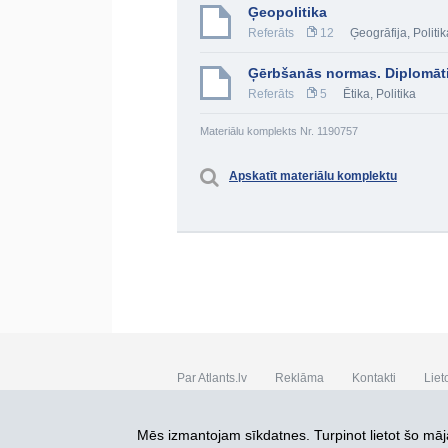
Ģeopolitika
Referāts
12
Ģeogrāfija
,
Politik
Ģērbšanās normas. Diplomāti
Referāts
5
Ētika
,
Politika
Materiālu komplekts Nr. 1190757
Apskatīt materiālu komplektu
Par Atlants.lv
Reklāma
Kontakti
Liet
SIA „CDI” © 2002 - 2026
Mēs izmantojam sīkdatnes. Turpinot lietot šo māja