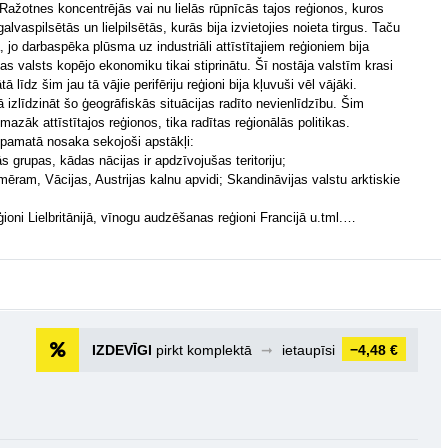
. Ražotnes koncentrējās vai nu lielās rūpnīcās tajos reģionos, kuros
alvaspilsētās un lielpilsētās, kurās bija izvietojies noieta tirgus. Taču
, jo darbaspēka plūsma uz industriāli attīstītajiem reģioniem bija
s valsts kopējo ekonomiku tikai stiprinātu. Šī nostāja valstīm krasi
 līdz šim jau tā vājie perifēriju reģioni bija kļuvuši vēl vājāki.
ā izlīdzināt šo ģeogrāfiskās situācijas radīto nevienlīdzību. Šim
azāk attīstītajos reģionos, tika radītas reģionālās politikas.
 pamatā nosaka sekojoši apstākļi:
s grupas, kādas nācijas ir apdzīvojušas teritoriju;
emēram, Vācijas, Austrijas kalnu apvidi; Skandināvijas valstu arktiskie
ģioni Lielbritānijā, vīnogu audzēšanas reģioni Francijā u.tml.…
IZDEVĪGI
pirkt komplektā
➞
ietaupīsi
−4,48 €