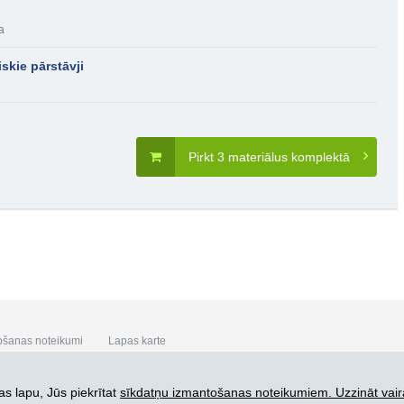
a
skie pārstāvji
Pirkt 3 materiālus komplektā
ošanas noteikumi
Lapas karte
s lapu, Jūs piekrītat
sīkdatņu izmantošanas noteikumiem. Uzzināt vair