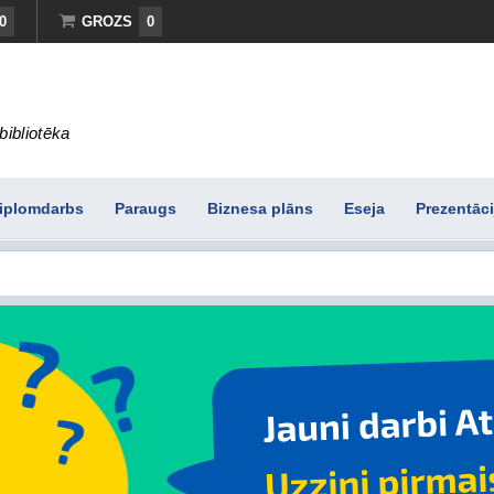
0
GROZS
0
bibliotēka
iplomdarbs
Paraugs
Biznesa plāns
Eseja
Prezentāci