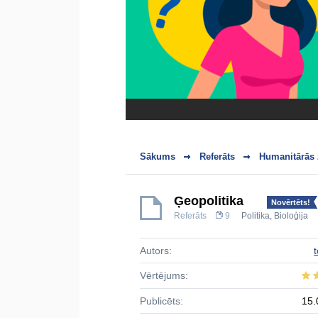
Sākums
Referāts
Humanitārās 
Ģeopolitika
Novērtēts!
Referāts
9
Politika
,
Bioloģija
Autors:
t
Vērtējums:
Publicēts:
15.