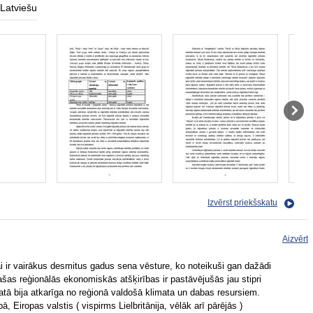
Latviešu
Izvērst priekšskatu
Aizvērt
bai ir vairākus desmitus gadus sena vēsture, ko noteikuši gan dažādi
pašas reģionālās ekonomiskās atšķirības ir pastāvējušās jau stipri
matā bija atkarīga no reģionā valdošā klimata un dabas resursiem.
, Eiropas valstis ( vispirms Lielbritānija, vēlāk arī pārējās )