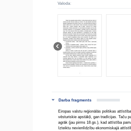
Valoda:
Darba fragments
Eiropas valstu reģionālās politikas attīstī
vēsturiskie apstākļi, gan tradīcijas. Taču 
agrāk (jau pirms 18.gs.), kad attīstība pa
Izteiktu nevienlīdzību ekonomiskajā attīstībā