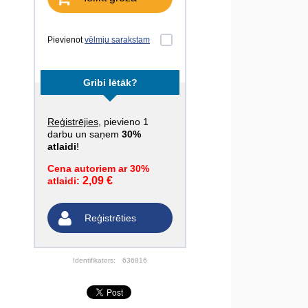
Pievienot
vēlmju sarakstam
Gribi lētāk?
Reģistrējies
, pievieno 1
darbu un saņem
30%
atlaidi
!
Cena autoriem ar 30%
2,09 €
atlaidi:
Reģistrēties
Identifikators:
636816