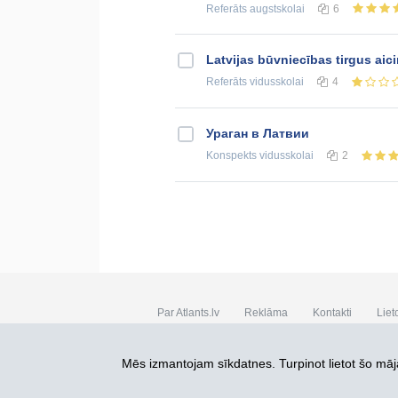
Referāts
augstskolai
6
Latvijas būvniecības tirgus ai
Referāts
vidusskolai
4
Ураган в Латвии
Konspekts
vidusskolai
2
Par Atlants.lv
Reklāma
Kontakti
Liet
SIA „CDI” © 2002 - 2026
Mēs izmantojam sīkdatnes. Turpinot lietot šo māja