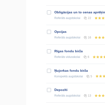
Obligācijas un to cenas aprēķi
Referāts
augstskolai
22
Opcijas
Referāts
augstskolai
16
Rīgas fondu birža
Referāts
vidusskolai
6
Ņujorkas fondu birža
Konspekts
augstskolai
5
Depozīti
Referāts
augstskolai
13