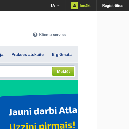
LV
Ienākt
Reģistrēties
Klientu serviss
ja
Prakses atskaite
E-grāmata
Meklēt