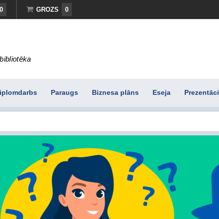
0
GROZS
0
bibliotēka
iplomdarbs
Paraugs
Biznesa plāns
Eseja
Prezentāci