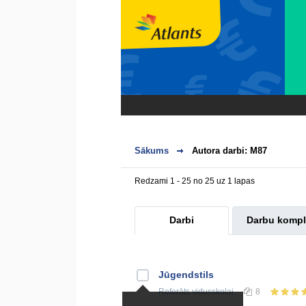
Sākums
Autora darbi: M87
Redzami 1 - 25 no 25 uz 1 lapas
Darbi
Darbu kompl
Jūgendstils
Referāts
vidusskolai
8