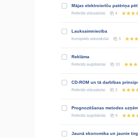
Mājas elektroierīču patēriņa pē
Referāts
vidusskolai
4
Lauksaimniecība
Konspekts
vidusskolai
3
Reklāma
Referāts
augstskolai
33
CD-ROM un tā darbības princip
Referāts
vidusskolai
3
Prognozēšanas metodes uzņēm
Referāts
augstskolai
6
Jaunā ekonomika un jaunie tirg