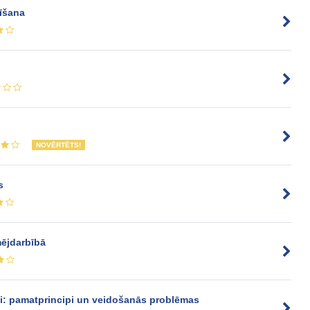
tīšana
NOVĒRTĒTS!
s
ējdarbībā
i: pamatprincipi un veidošanās problēmas