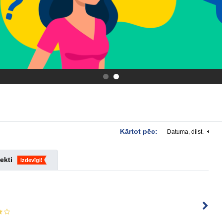
.
.
Kārtot pēc:
Datuma, dilst.
ekti
Izdevīgi!