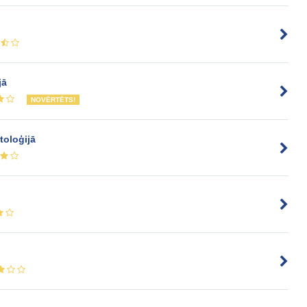
jā
NOVĒRTĒTS!
toloģijā