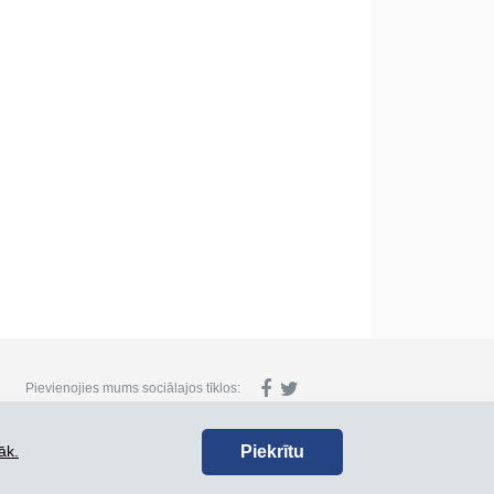
Pievienojies mums sociālajos tīklos:
Piekrītu
āk.