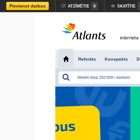
Pievienot darbus
ATZĪMĒTIE
0
SKATĪTIE
interneta 
Referāts
Konspekts
D