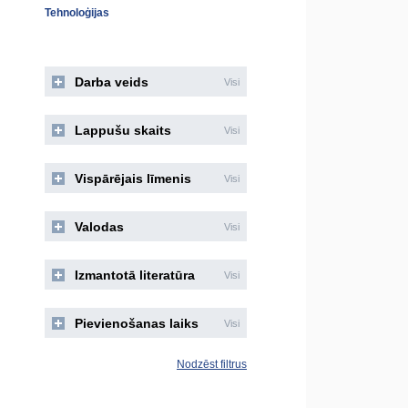
Tehnoloģijas
Darba veids
Visi
Lappušu skaits
Visi
Vispārējais līmenis
Visi
Valodas
Visi
Izmantotā literatūra
Visi
Pievienošanas laiks
Visi
Nodzēst filtrus