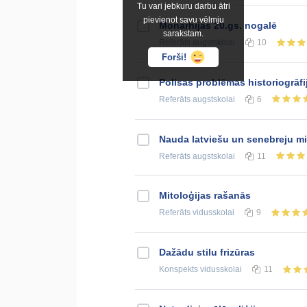
Tu vari jebkuru darbu ātri
pievienot savu vēlmju
Monarhijas 20.gs. nogalē
sarakstam.
Referāts
augstskolai
10
Forši!
Polisas problēmas historiogrāfi
Referāts
augstskolai
6
Nauda latviešu un senebreju mi
Referāts
augstskolai
11
Mitoloģijas rašanās
Referāts
vidusskolai
9
Dažādu stilu frizūras
Konspekts
vidusskolai
11