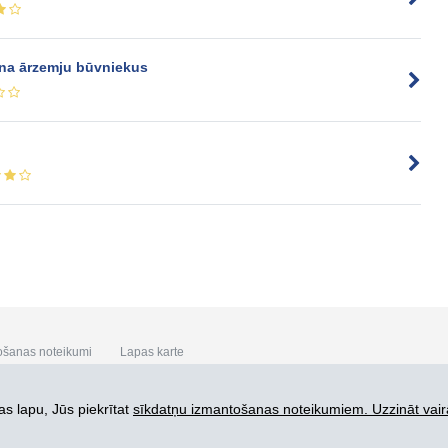
cina ārzemju būvniekus
ošanas noteikumi
Lapas karte
s lapu, Jūs piekrītat
sīkdatņu izmantošanas noteikumiem. Uzzināt vair