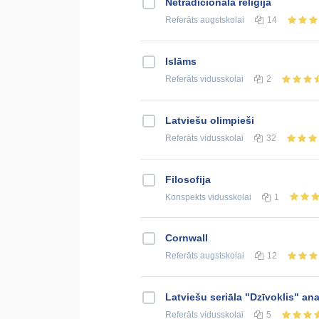
Netradicionālā reliģija
Referāts
augstskolai
14
Islāms
Referāts
vidusskolai
2
Latviešu olimpieši
Referāts
vidusskolai
32
Filosofija
Konspekts
vidusskolai
1
Cornwall
Referāts
augstskolai
12
Latviešu seriāla "Dzīvoklis" ana
Referāts
vidusskolai
5