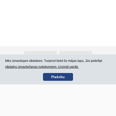
Par Atlants.lv
Reklāma
Mēs izmantojam sīkdatnes. Turpinot lietot šo mājas lapu, Jūs piekrītat
sīkdatņu izmantošanas noteikumiem. Uzzināt vairāk.
Kontakti
Lietošanas noteikumi
Piekrītu
SIA „CDI” © 2002 -
Lapas karte
2026