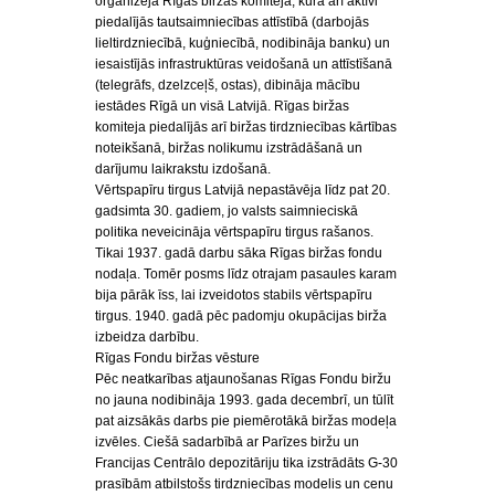
organizēja Rīgas biržas komiteja, kura arī aktīvi
piedalījās tautsaimniecības attīstībā (darbojās
lieltirdzniecībā, kuģniecībā, nodibināja banku) un
iesaistījās infrastruktūras veidošanā un attīstīšanā
(telegrāfs, dzelzceļš, ostas), dibināja mācību
iestādes Rīgā un visā Latvijā. Rīgas biržas
komiteja piedalījās arī biržas tirdzniecības kārtības
noteikšanā, biržas nolikumu izstrādāšanā un
darījumu laikrakstu izdošanā.
Vērtspapīru tirgus Latvijā nepastāvēja līdz pat 20.
gadsimta 30. gadiem, jo valsts saimnieciskā
politika neveicināja vērtspapīru tirgus rašanos.
Tikai 1937. gadā darbu sāka Rīgas biržas fondu
nodaļa. Tomēr posms līdz otrajam pasaules karam
bija pārāk īss, lai izveidotos stabils vērtspapīru
tirgus. 1940. gadā pēc padomju okupācijas birža
izbeidza darbību.
Rīgas Fondu biržas vēsture
Pēc neatkarības atjaunošanas Rīgas Fondu biržu
no jauna nodibināja 1993. gada decembrī, un tūlīt
pat aizsākās darbs pie piemērotākā biržas modeļa
izvēles. Ciešā sadarbībā ar Parīzes biržu un
Francijas Centrālo depozitāriju tika izstrādāts G-30
prasībām atbilstošs tirdzniecības modelis un cenu