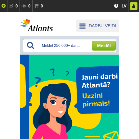
0
0
0
LV
DARBU VEIDI
Meklēt