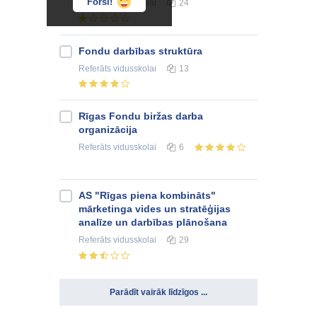
Forši!
Referāts
vidusskolai
24
Fondu darbības struktūra
Referāts
vidusskolai
13
Rīgas Fondu biržas darba
organizācija
Referāts
vidusskolai
6
AS "Rīgas piena kombināts"
mārketinga vides un stratēģijas
analīze un darbības plānošana
Referāts
vidusskolai
29
Parādīt vairāk līdzīgos ...