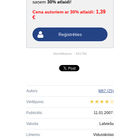
saņem
30% atlaidi
!
1,39
Cena autoriem ar 30% atlaidi:
€
Reģistrēties
Identifikators:
431780
Autors:
M87
(25)
Vērtējums:
Publicēts:
11.01.2007.
Valoda:
Latviešu
Līmenis:
Vidusskolas