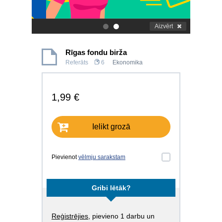
Aizvērt
.
.
Rīgas fondu birža
Referāts
6
Ekonomika
1,99 €
Ielikt grozā
Pievienot
vēlmju sarakstam
Gribi lētāk?
Reģistrējies
, pievieno 1 darbu un