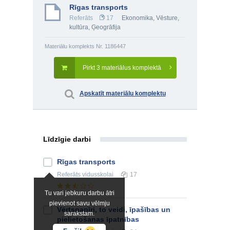
Rīgas transports
Referāts
17
Ekonomika
,
Vēsture,
kultūra
,
Ģeogrāfija
Materiālu komplekts Nr. 1186447
Pirkt 3 materiālus komplektā
Apskatīt materiālu komplektu
Līdzīgie darbi
Rīgas transports
Referāts
vidusskolai
17
Tu vari jebkuru darbu ātri
pievienot savu vēlmju
Vērtspapīri, to veidi, īpašības un
sarakstam.
pielietošanas īpatnības