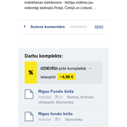
noteikšanas mehānisms - līdzīga sistēma jau
veiksmīgi darbojās Polijā, Čehijā un Lietuvā.…
Autora komentārs
Atvērt
Darbu komplekts:
IZDEVĪGI
pirkt komplektā
➞
ietaupīsi
−4,98 €
Rīgas Fondu birža
Referāts
10
Bankas, finanses,
vērtspapīri
,
Ekonomika
Rīgas fondu birža
Referāts
6
Ekonomika