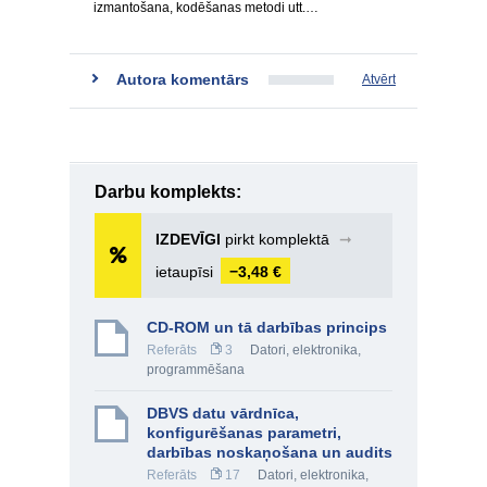
izmantošana, kodēšanas metodi utt.…
Autora komentārs
Atvērt
Darbu komplekts:
IZDEVĪGI
pirkt komplektā
➞
ietaupīsi
−3,48 €
CD-ROM un tā darbības princips
Referāts
3
Datori, elektronika,
programmēšana
DBVS datu vārdnīca,
konfigurēšanas parametri,
darbības noskaņošana un audits
Referāts
17
Datori, elektronika,