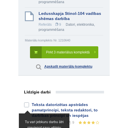
programmēšana
Ledusskapja Stinol-104 vadības
shēmas darbība
Referāts
9
Datori, elektronika,
programmēšana
Materiālu komplekts Nr. 1210640
Pirkt 3 materiālus komplektā
Apskatīt materiālu komplektu
Līdzīgie darbi
Teksta datorizētas apstrādes
pamatprincipi, teksta redaktori, to
darbības principi un iespējas
Tu vari jebkuru darbu ātri
Referāts
vidusskolai
9
pievienot savu vēlmju