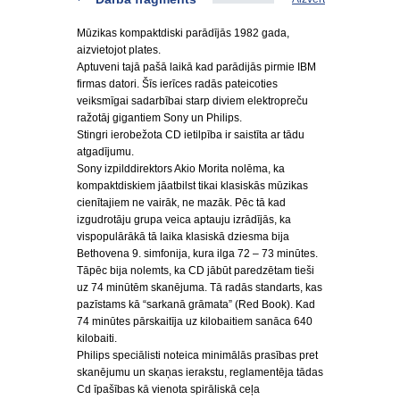
Mūzikas kompaktdiski parādījās 1982 gada,
aizvietojot plates.
Aptuveni tajā pašā laikā kad parādijās pirmie IBM
firmas datori. Šīs ierīces radās pateicoties
veiksmīgai sadarbībai starp diviem elektropreču
ražotāj gigantiem Sony un Philips.
Stingri ierobežota CD ietilpība ir saistīta ar tādu
atgadījumu.
Sony izpilddirektors Akio Morita nolēma, ka
kompaktdiskiem jāatbilst tikai klasiskās mūzikas
cienītajiem ne vairāk, ne mazāk. Pēc tā kad
izgudrotāju grupa veica aptauju izrādījās, ka
vispopulārākā tā laika klasiskā dziesma bija
Bethovena 9. simfonija, kura ilga 72 – 73 minūtes.
Tāpēc bija nolemts, ka CD jābūt paredzētam tieši
uz 74 minūtēm skanējuma. Tā radās standarts, kas
pazīstams kā “sarkanā grāmata” (Red Book). Kad
74 minūtes pārskaitīja uz kilobaitiem sanāca 640
kilobaiti.
Philips speciālisti noteica minimālās prasības pret
skanējumu un skaņas ierakstu, reglamentēja tādas
Cd īpašības kā vienota spirāliskā ceļa