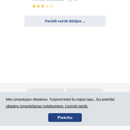
Parādīt vairāk līdzīgos ...
Par Atlants.lv
Reklāma
Mēs izmantojam sīkdatnes. Turpinot lietot šo mājas lapu, Jūs piekrītat
sīkdatņu izmantošanas noteikumiem. Uzzināt vairāk.
Kontakti
Lietošanas noteikumi
Piekrītu
SIA „CDI” © 2002 -