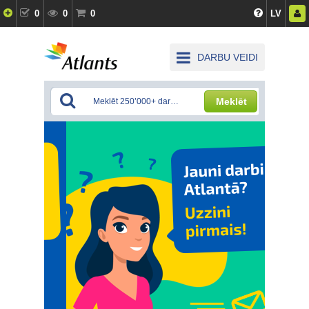
0
0
0
LV
DARBU VEIDI
Meklēt