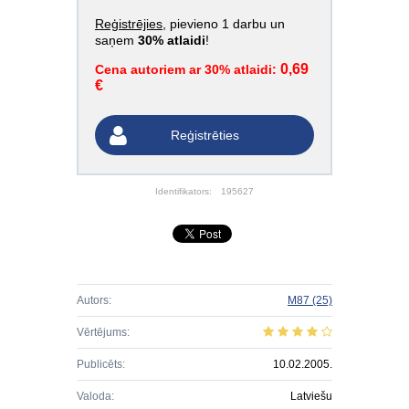
Reģistrējies
, pievieno 1 darbu un
saņem
30% atlaidi
!
0,69
Cena autoriem ar 30% atlaidi:
€
Reģistrēties
Identifikators:
195627
Autors:
M87
(25)
Vērtējums:
Publicēts:
10.02.2005.
Valoda:
Latviešu