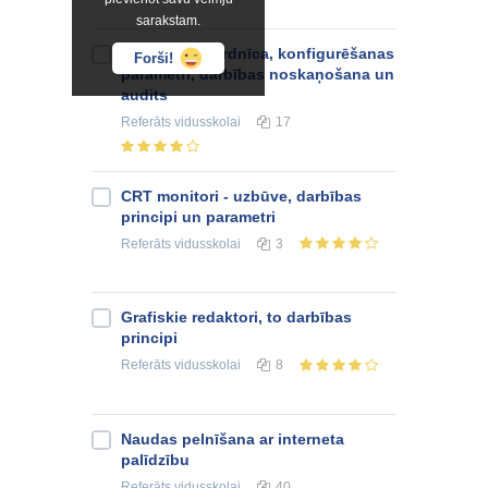
sarakstam.
DBVS datu vārdnīca, konfigurēšanas
Forši!
parametri, darbības noskaņošana un
audits
Referāts
vidusskolai
17
CRT monitori - uzbūve, darbības
principi un parametri
Referāts
vidusskolai
3
Grafiskie redaktori, to darbības
principi
Referāts
vidusskolai
8
Naudas pelnīšana ar interneta
palīdzību
Referāts
vidusskolai
40