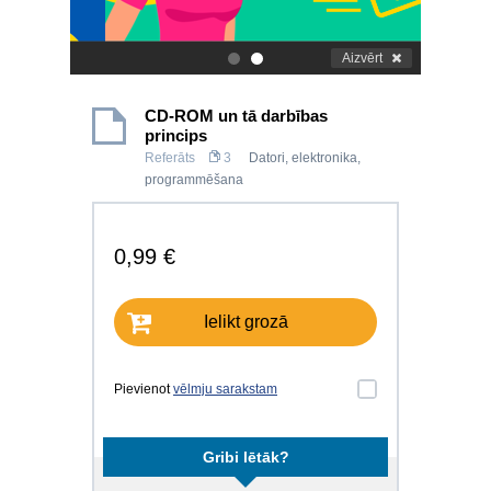
Aizvērt
.
.
CD-ROM un tā darbības
princips
Referāts
3
Datori, elektronika,
programmēšana
0,99 €
Ielikt grozā
Pievienot
vēlmju sarakstam
Gribi lētāk?