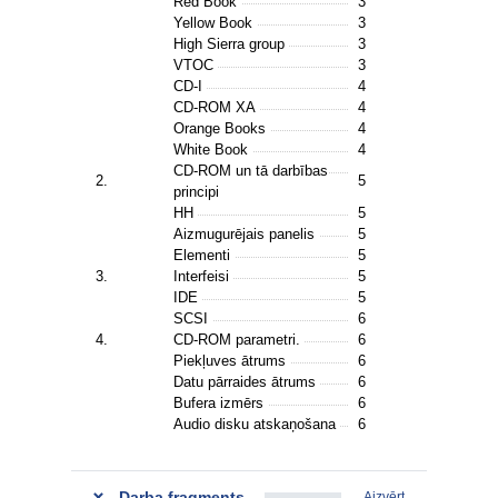
Red Book
3
Yellow Book
3
High Sierra group
3
VTOC
3
CD-I
4
CD-ROM XA
4
Orange Books
4
White Book
4
CD-ROM un tā darbības
2.
5
principi
HH
5
Aizmugurējais panelis
5
Elementi
5
3.
Interfeisi
5
IDE
5
SCSI
6
4.
CD-ROM parametri.
6
Piekļuves ātrums
6
Datu pārraides ātrums
6
Bufera izmērs
6
Audio disku atskaņošana
6
Darba fragments
Aizvērt