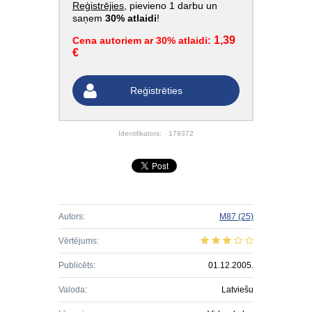
Reģistrējies
, pievieno 1 darbu un
saņem
30% atlaidi
!
1,39
Cena autoriem ar 30% atlaidi:
€
Reģistrēties
Identifikators:
179372
Autors:
M87
(25)
Vērtējums:
Publicēts:
01.12.2005.
Valoda:
Latviešu