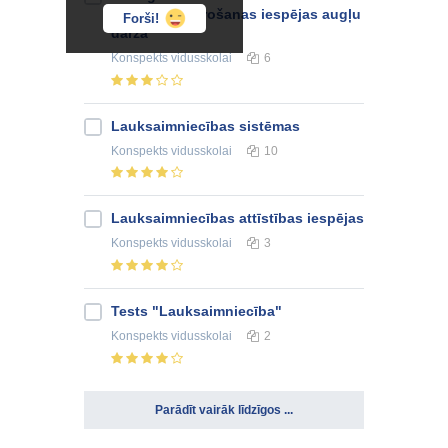
kaitēkļu apkarošanas iespējas augļu
Forši!
dārzā
Konspekts
vidusskolai
6
Lauksaimniecības sistēmas
Konspekts
vidusskolai
10
Lauksaimniecības attīstības iespējas
Konspekts
vidusskolai
3
Tests "Lauksaimniecība"
Konspekts
vidusskolai
2
Parādīt vairāk līdzīgos ...