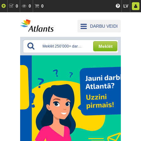
0
0
0
LV
DARBU VEIDI
Meklēt