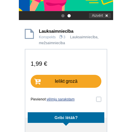
Aizvērt
.
.
Lauksaimniecība
Konspekts
3
Lauksaimniecība,
mežsaimniecība
1,99 €
Ielikt grozā
Pievienot
vēlmju sarakstam
Gribi lētāk?