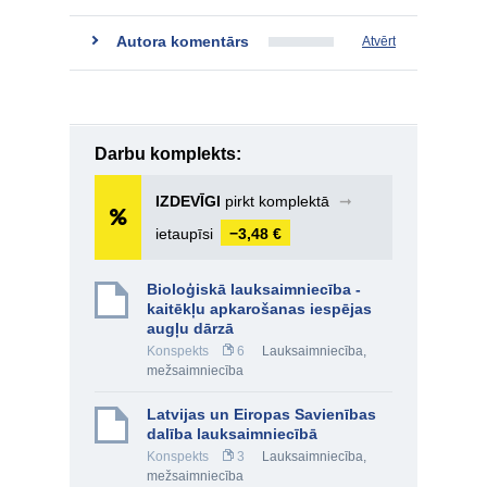
Autora komentārs
Atvērt
Darbu komplekts:
IZDEVĪGI
pirkt komplektā
➞
ietaupīsi
−3,48 €
Bioloģiskā lauksaimniecība -
kaitēkļu apkarošanas iespējas
augļu dārzā
Konspekts
6
Lauksaimniecība,
mežsaimniecība
Latvijas un Eiropas Savienības
dalība lauksaimniecībā
Konspekts
3
Lauksaimniecība,
mežsaimniecība