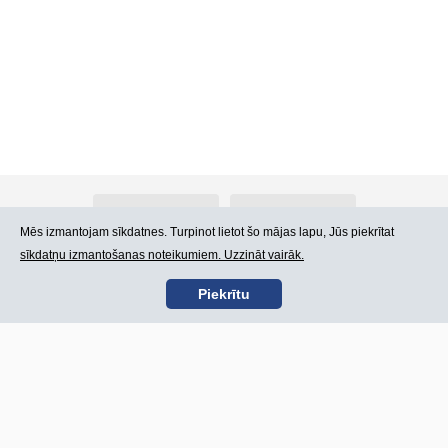
Par Atlants.lv
Reklāma
Mēs izmantojam sīkdatnes. Turpinot lietot šo mājas lapu, Jūs piekrītat
sīkdatņu izmantošanas noteikumiem. Uzzināt vairāk.
Kontakti
Lietošanas noteikumi
Piekrītu
SIA „CDI” © 2002 -
Lapas karte
2026