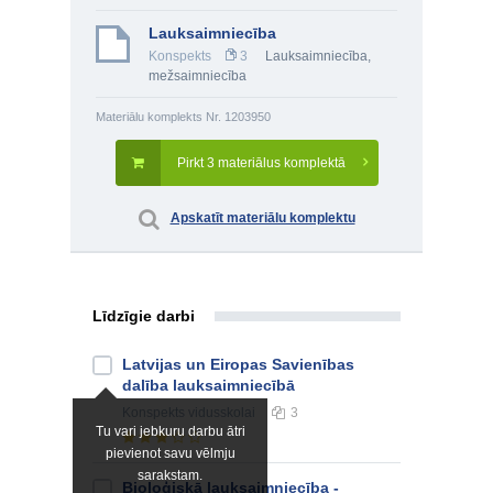
Lauksaimniecība
Konspekts
3
Lauksaimniecība,
mežsaimniecība
Materiālu komplekts Nr. 1203950
Pirkt 3 materiālus komplektā
Apskatīt materiālu komplektu
Līdzīgie darbi
Latvijas un Eiropas Savienības
dalība lauksaimniecībā
Konspekts
vidusskolai
3
Tu vari jebkuru darbu ātri
pievienot savu vēlmju
sarakstam.
Bioloģiskā lauksaimniecība -