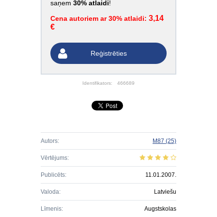
saņem
30% atlaidi
!
3,14
Cena autoriem ar 30% atlaidi:
€
Reģistrēties
Identifikators:
466689
Autors:
M87
(25)
Vērtējums:
Publicēts:
11.01.2007.
Valoda:
Latviešu
Līmenis:
Augstskolas