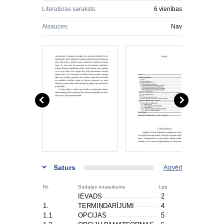
Literatūras saraksts:
6 vienības
Atsauces:
Nav
Saturs
Aizvērt
Nr.
Sadaļas nosaukums
Lpp.
IEVADS
2
1.
TERMIŅDARĪJUMI
4
1.1.
OPCIJAS
5