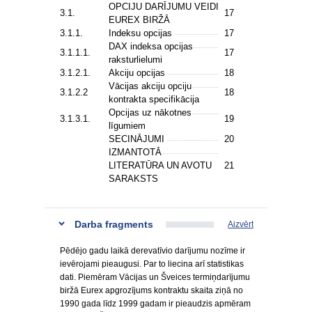
OPCIJU DARĪJUMU VEIDI
3.1.
17
EUREX BIRŽĀ
3.1.1.
Indeksu opcijas
17
DAX indeksa opcijas
3.1.1.1.
17
raksturlielumi
3.1.2.1.
Akciju opcijas
18
Vācijas akciju opciju
3.1.2.2
18
kontrakta specifikācija
Opcijas uz nākotnes
3.1.3.1.
19
līgumiem
SECINĀJUMI
20
IZMANTOTĀ
LITERATŪRA UN AVOTU
21
SARAKSTS
Darba fragments
Aizvērt
Pēdējo gadu laikā derevatīvio darījumu nozīme ir
ievērojami pieaugusi. Par to liecina arī statistikas
dati. Piemēram Vācijas un Šveices termiņdarījumu
biržā Eurex apgrozījums kontraktu skaita ziņā no
1990 gada līdz 1999 gadam ir pieaudzis apmēram