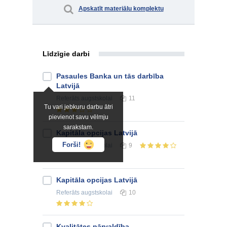
Apskatīt materiālu komplektu
Līdzīgie darbi
Pasaules Banka un tās darbība
Latvijā
Referāts
augstskolai
11
Tu vari jebkuru darbu ātri
pievienot savu vēlmju
sarakstam.
Kapitāla opcijas Latvijā
Forši!
Referāts
augstskolai
9
Kapitāla opcijas Latvijā
Referāts
augstskolai
10
Kvalitātes pārvaldība