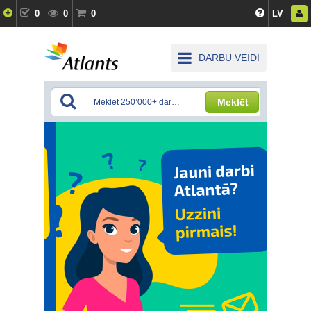
0
0
0
LV
DARBU VEIDI
Meklēt