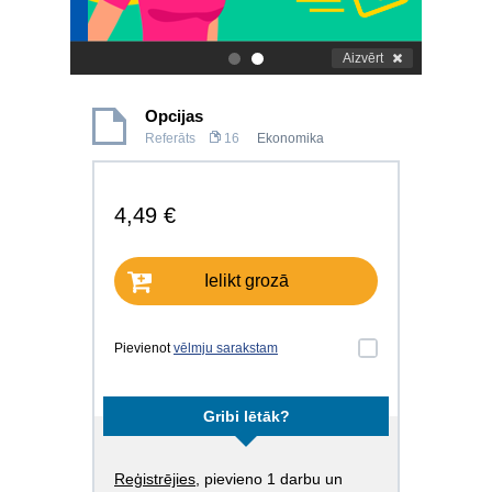
Aizvērt
.
.
Opcijas
Referāts
16
Ekonomika
4,49 €
Ielikt grozā
Pievienot
vēlmju sarakstam
Gribi lētāk?
Reģistrējies
, pievieno 1 darbu un