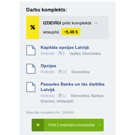
Darbu komplekts:
IZDEVĪGI
pirkt komplektā
➞
ietaupīsi
−5,48 €
Kapitāla opcijas Latvijā
Referāts
9
Vadība
,
Ekonomika
Opcijas
Referāts
16
Ekonomika
Pasaules Banka un tās darbība
Latvijā
Referāts
11
Ekonomika
,
Bankas,
finanses, vērtspapīri
Materiālu komplekts Nr. 1186446
Pirkt 3 materiālus komplektā