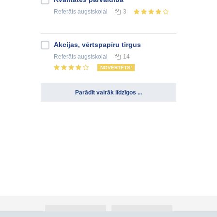
Referāts
augstskolai
3
Akcijas, vērtspapīru tirgus
Referāts
augstskolai
14
NOVĒRTĒTS!
Parādīt vairāk līdzīgos ...
Par Atlants.lv
Reklāma