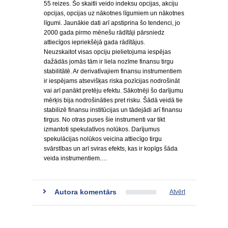
55 reizes. Šo skaitli veido indeksu opcijas, akciju
opcijas, opcijas uz nākotnes līgumiem un nākotnes
līgumi. Jaunākie dati arī apstiprina šo tendenci, jo
2000 gada pirmo mēnešu rādītāji pārsniedz
attiecīgos iepriekšējā gada rādītājus.
Neuzskaitot visas opciju pielietojuma iespējas
dažādās jomās tām ir liela nozīme finansu tirgu
stabilitātē. Ar derivatīvajiem finansu instrumentiem
ir iespējams atsevišķas riska pozīcijas nodrošināt
vai arī panākt pretēju efektu. Sākotnēji šo darījumu
mērķis bija nodrošināties pret risku. Šādā veidā tie
stabilizē finansu institūcijas un tādejādi arī finansu
tirgus. No otras puses šie instrumenti var tikt
izmantoti spekulatīvos nolūkos. Darījumus
spekulācijas nolūkos veicina attiecīgo tirgu
svārstības un arī sviras efekts, kas ir kopīgs šāda
veida instrumentiem.…
Autora komentārs
Atvērt