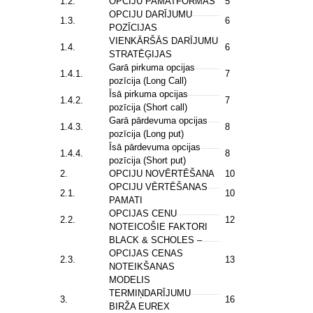
1.2.
OPCIJU PAMATFORMAS
5
OPCIJU DARĪJUMU
1.3.
6
POZĪCIJAS
VIENKĀRŠĀS DARĪJUMU
1.4.
6
STRATĒĢIJAS
Garā pirkuma opcijas
1.4.1.
7
pozīcija (Long Call)
Īsā pirkuma opcijas
1.4.2.
7
pozīcija (Short call)
Garā pārdevuma opcijas
1.4.3.
8
pozīcija (Long put)
Īsā pārdevuma opcijas
1.4.4.
8
pozīcija (Short put)
2.
OPCIJU NOVĒRTĒŠANA
10
OPCIJU VĒRTĒŠANAS
2.1.
10
PAMATI
OPCIJAS CENU
2.2.
12
NOTEICOŠIE FAKTORI
BLACK & SCHOLES –
OPCIJAS CENAS
2.3.
13
NOTEIKŠANAS
MODELIS
TERMIŅDARĪJUMU
3.
16
BIRŽA EUREX