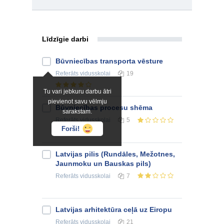
Līdzīgie darbi
Būvniecības transporta vēsture
Referāts
vidusskolai
19
Tu vari jebkuru darbu ātri
pievienot savu vēlmju
Būvniecības procesu shēma
sarakstam.
Referāts
vidusskolai
5
Forši!
Latvijas pilis (Rundāles, Mežotnes,
Jaunmoku un Bauskas pils)
Referāts
vidusskolai
7
Latvijas arhitektūra ceļā uz Eiropu
Referāts
vidusskolai
21