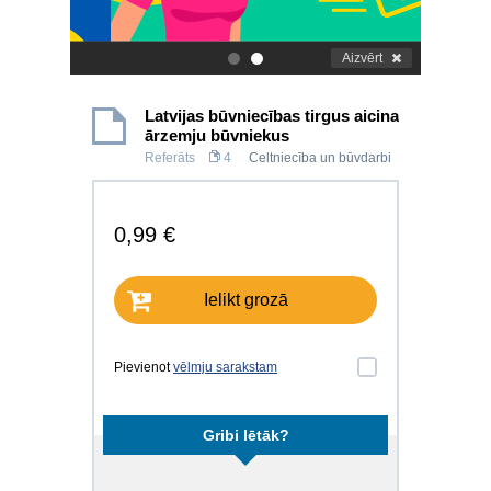
Aizvērt
.
.
Latvijas būvniecības tirgus aicina
ārzemju būvniekus
Referāts
4
Celtniecība un būvdarbi
0,99 €
Ielikt grozā
Pievienot
vēlmju sarakstam
Gribi lētāk?