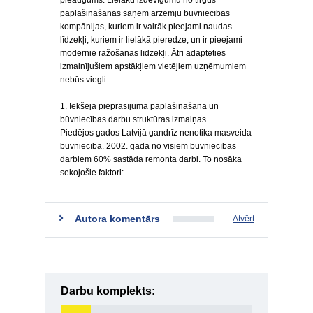
pieaugums. Lielāku izdevīgumu no tirgus
paplašināšanas saņem ārzemju būvniecības
kompānijas, kuriem ir vairāk pieejami naudas
līdzekļi, kuriem ir lielākā pieredze, un ir pieejami
modernie ražošanas līdzekļi. Ātri adaptēties
izmainījušiem apstākļiem vietējiem uzņēmumiem
nebūs viegli.
1. Iekšēja pieprasījuma paplašināšana un
būvniecības darbu struktūras izmaiņas
Piedējos gados Latvijā gandrīz nenotika masveida
būvniecība. 2002. gadā no visiem būvniecības
darbiem 60% sastāda remonta darbi. To nosāka
sekojošie faktori: …
Autora komentārs
Atvērt
Darbu komplekts: