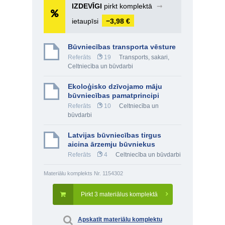
IZDEVĪGI
pirkt komplektā
➞
ietaupīsi
−3,98 €
Būvniecības transporta vēsture
Referāts
19
Transports, sakari
,
Celtniecība un būvdarbi
Ekoloģisko dzīvojamo māju
būvniecības pamatprincipi
Referāts
10
Celtniecība un
būvdarbi
Latvijas būvniecības tirgus
aicina ārzemju būvniekus
Referāts
4
Celtniecība un būvdarbi
Materiālu komplekts Nr. 1154302
Pirkt 3 materiālus komplektā
Apskatīt materiālu komplektu