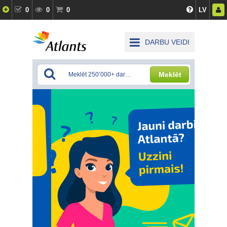
0
0
0
LV
DARBU VEIDI
Meklēt