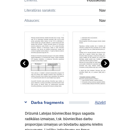
Līmenis:
Vidusskolas
Literatūras saraksts:
Nav
Atsauces:
Nav
Darba fragments
Aizvērt
Drīzumā Latvijas būvniecības tirgus sagaida
radikālas izmaiņas, t.sk. būvniecības darbu
proporcijas izmaiņas un būvdarbu apjomu krietns