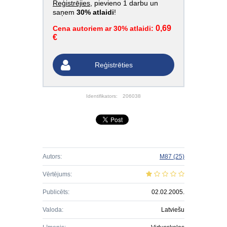
Reģistrējies
, pievieno 1 darbu un
saņem
30% atlaidi
!
0,69
Cena autoriem ar 30% atlaidi:
€
Reģistrēties
Identifikators:
206038
Autors:
M87
(25)
Vērtējums:
Publicēts:
02.02.2005.
Valoda:
Latviešu