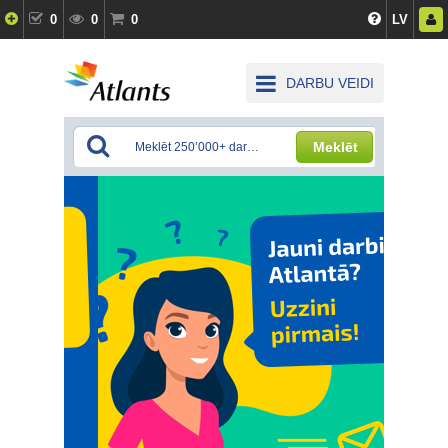
0
0
0
LV
DARBU VEIDI
Meklēt