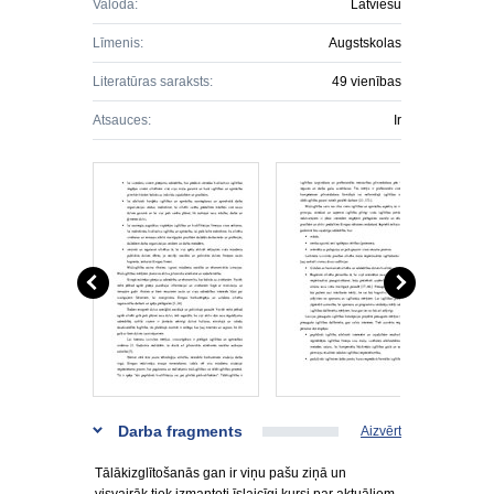
Valoda:
Latviešu
Līmenis:
Augstskolas
Literatūras saraksts:
49 vienības
Atsauces:
Ir
Darba fragments
Aizvērt
Tālākizglītošanās gan ir viņu pašu ziņā un