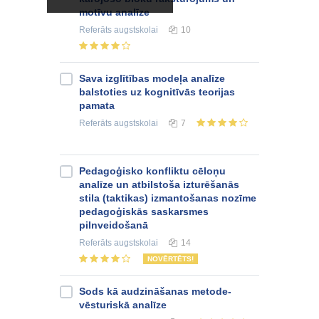
motīvu analīze
Referāts
augstskolai
10
Sava izglītības modeļa analīze
balstoties uz kognitīvās teorijas
pamata
Referāts
augstskolai
7
Pedagoģisko konfliktu cēloņu
analīze un atbilstoša izturēšanās
stila (taktikas) izmantošanas nozīme
pedagoģiskās saskarsmes
pilnveidošanā
Referāts
augstskolai
14
NOVĒRTĒTS!
Sods kā audzināšanas metode-
vēsturiskā analīze