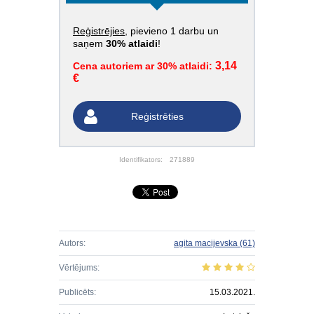
Reģistrējies
, pievieno 1 darbu un
saņem
30% atlaidi
!
3,14
Cena autoriem ar 30% atlaidi:
€
Reģistrēties
Identifikators:
271889
Autors:
agita macijevska
(61)
Vērtējums:
Publicēts:
15.03.2021.