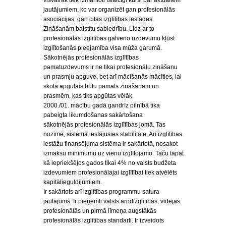
visvairāk tiek izmantoti īslaicīgi kursi par aktuāliem
jautājumiem, ko var organizēt gan profesionālās
asociācijas, gan citas izglītības iestādes.
Zināšanām balstītu sabiedrību. Līdz ar to
profesionālās izglītības galveno uzdevumu kļūst
izglītošanās pieejamība visa mūža garumā.
Sākotnējās profesionālās izglītības
pamatuzdevums ir ne tikai profesionālu zināšanu
un prasmju apguve, bet arī mācīšanās mācīties, lai
skolā apgūtais būtu pamats zināšanām un
prasmēm, kas tiks apgūtas vēlāk.
2000./01. mācību gadā gandrīz pilnībā tika
pabeigta likumdošanas sakārtošana
sākotnējās profesionālās izglītības jomā. Tas
nozīmē, sistēmā iestājusies stabilitāte. Arī izglītības
iestāžu finansējuma sistēma ir sakārtotā, nosakot
izmaksu minimumu uz vienu izglītojamo. Taču tāpat
kā iepriekšējos gados tikai 4% no valsts budžeta
izdevumiem profesionālajai izglītībai tiek atvēlēts
kapitālieguldījumiem.
Ir sakārtots arī izglītības programmu satura
jautājums. Ir pieņemti valsts arodizglītības, vidējās
profesionālās un pirmā līmeņa augstākās
profesionālās izglītības standarti. Ir izveidots