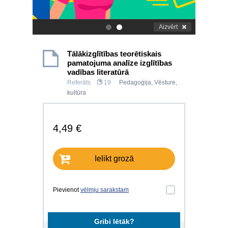
Aizvērt
.
.
Tālākizglītības teorētiskais
pamatojuma analīze izglītības
vadības literatūrā
Referāts
19
Pedagoģija
,
Vēsture,
kultūra
4,49 €
Ielikt grozā
Pievienot
vēlmju sarakstam
Gribi lētāk?