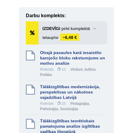
Darbu komplekts:
IZDEVĪGI
pirkt komplektā
➞
ietaupīsi
−6,48 €
Otrajā pasaules karā iesaistīto
karojošo bloku raksturojums un
motīvu analīze
Referāts
10
Vēsture, kultūra
,
Politika
Tālākizglītības modernizācija,
perspektīvas un nākotnes
vajadzības Latvijā
Referāts
25
Pedagoģija
,
Psiholoģija
,
Socioloģija
Tālākizglītības teorētiskais
pamatojuma analīze izglītības
vadības literatūrā