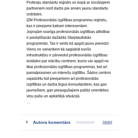
Profesiju standartu reģistrs un kopā ar sociālajiem
partneriem norit darbs pie arvien jaunu standartu
izstrādes.
IZM Profesionālās izglītības programmu reģistru,
kas ir pieejams katram interesentam.
Joprojām svarīga profesionālās izglītības attīstībai
ir piedalīšanās dažādās Starptautiskās
programmās. Tas ir veids kā apgūt jaunu pieredzi.
Viens no variantiem kā saglabāt esošo
infrastruktūru ir pārveidot profesionālās izglītības
iestādes par mācību centriem, kuros var apgūt ne
tikai profesionālās izglītības programmas, bet arī
pamatprasmes un interešu izglītību. Šādos centros
vajadzētu būt pieejamiem arī profesionālās
izglītības un darba tirgus konsultantiem, kas gan
jauniešiem, gan pieaugušajiem palīdz orientēties
viņu pašu un apkārtējā situācijā.
…
Autora komentārs
Atvērt