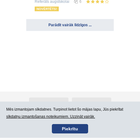
Referāts
augstskolai
6
NOVĒRTĒTS!
Parādīt vairāk līdzīgos ...
Par Atlants.lv
Reklāma
Mēs izmantojam sīkdatnes. Turpinot lietot šo mājas lapu, Jūs piekrītat
sīkdatņu izmantošanas noteikumiem. Uzzināt vairāk.
Kontakti
Lietošanas noteikumi
Piekrītu