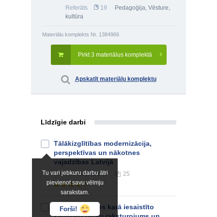
Referāts
19
Pedagoģija
,
Vēsture,
kultūra
Materiālu komplekts Nr. 1384966
Pirkt 3 materiālus komplektā
Apskatīt materiālu komplektu
Līdzīgie darbi
Tālākizglītības modernizācija,
perspektīvas un nākotnes
vajadzības Latvijā
Tu vari jebkuru darbu ātri
Referāts
augstskolai
25
pievienot savu vēlmju
sarakstam.
Otrajā pasaules karā iesaistīto
Forši!
karojošo bloku raksturojums un