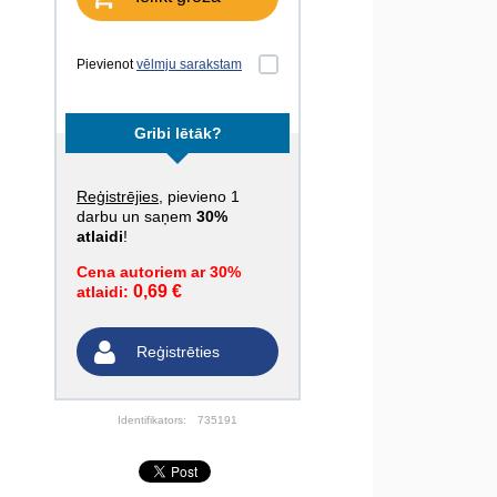
Pievienot
vēlmju sarakstam
Gribi lētāk?
Reģistrējies
, pievieno 1
darbu un saņem
30%
atlaidi
!
Cena autoriem ar 30%
0,69 €
atlaidi:
Reģistrēties
Identifikators:
735191