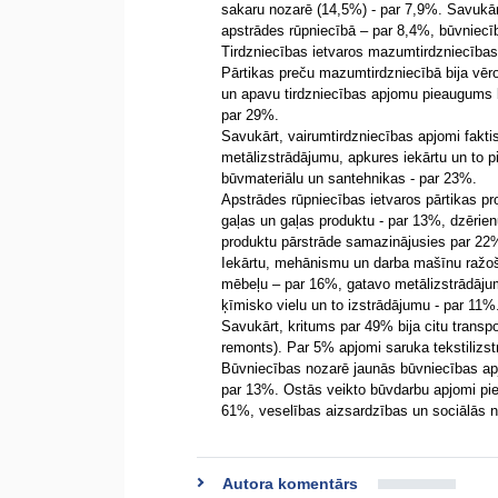
sakaru nozarē (14,5%) - par 7,9%. Savukārt
apstrādes rūpniecībā – par 8,4%, būvniecī
Tirdzniecības ietvaros mazumtirdzniecības
Pārtikas preču mazumtirdzniecībā bija vē
un apavu tirdzniecības apjomu pieaugums b
par 29%.
Savukārt, vairumtirdzniecības apjomi fakt
metālizstrādājumu, apkures iekārtu un to 
būvmateriālu un santehnikas - par 23%.
Apstrādes rūpniecības ietvaros pārtikas pr
gaļas un gaļas produktu - par 13%, dzērien
produktu pārstrāde samazinājusies par 22
Iekārtu, mehānismu un darba mašīnu ražo
mēbeļu – par 16%, gatavo metālizstrādāju
ķīmisko vielu un to izstrādājumu - par 11%
Savukārt, kritums par 49% bija citu trans
remonts). Par 5% apjomi saruka tekstilizs
Būvniecības nozarē jaunās būvniecības apjo
par 13%. Ostās veikto būvdarbu apjomi pie
61%, veselības aizsardzības un sociālās n
Autora komentārs