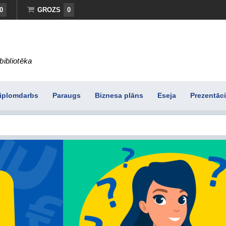
0
GROZS
0
bibliotēka
iplomdarbs
Paraugs
Biznesa plāns
Eseja
Prezentāci