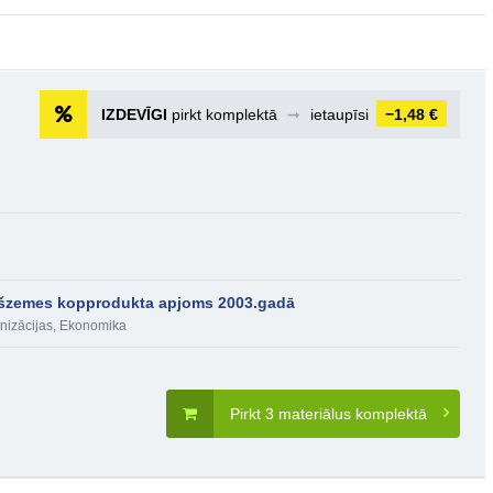
IZDEVĪGI
pirkt komplektā
➞
ietaupīsi
−1,48 €
ekšzemes kopprodukta apjoms 2003.gadā
nizācijas
,
Ekonomika
Pirkt 3 materiālus komplektā