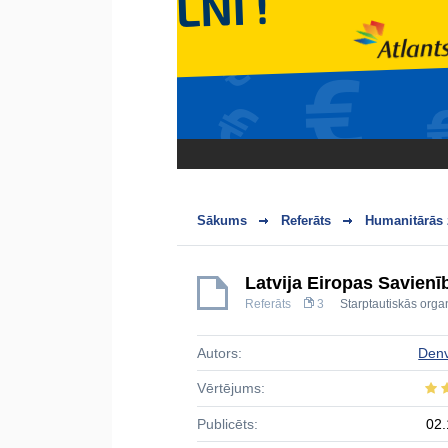
Sākums
Referāts
Humanitārās 
Latvija Eiropas Savien
Referāts
3
Starptautiskās orga
Autors:
Den
Vērtējums:
Publicēts:
02.