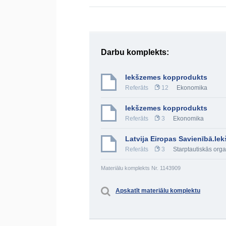
Darbu komplekts:
Iekšzemes kopprodukts
Referāts
12
Ekonomika
Iekšzemes kopprodukts
Referāts
3
Ekonomika
Latvija Eiropas Savienībā.I
Referāts
3
Starptautiskās orga
Materiālu komplekts Nr. 1143909
Apskatīt materiālu komplektu