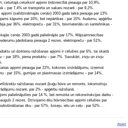
, ceturtajā ceturksnī apjomi tirdzniecībā pieauga par 10,9%,
bā – par 7,4% un transporta un sakaru nozarē - par 9,2%.
 apjomi (salīdzināmajās cenās) 2003.gada laikā pieauga par 13%.
rojams kāpums par 10%, bet nepārtikas - par 15%. Audumu, apģērbu
ija par 36%, elektropreču - par 31%, būvmateriālu un santehnikas -
iskajās cenās 2003.gadā palielinājās par 17%. Mājsaimniecības
piederumu pārdošana pieauga 2 reizes, elektropreču - par 51%,
oduktu un dzērienu ražošanas apjomi ir cēlušies par 6%, tai skaitā
u – par 18%, piena produktu – par 7%. Savukārt, zivju un zivju
%.
šanas apjomi pieauga par 22%, koksnes izstrādājumu, izņemot
mu - par 15%, gumijas un plastmasas izstrādājumu – par 14%,
.
portlīdzekļu ražošanas nozarē (kuģu būve un remonts, lokomotīvju
trādājumu nozarē, par 2% - apģērbu ražošanā.
mi palielinājušies par 14 %, bet remonta un rekonstrukcijas darbu -
auguši 2 reizes. Dzīvojamo ēku būvniecības apjomi cēlušies par
odrošināšanas ēku - par 57%, šoseju, ielu un ceļu - par 52%.…
Atvērt