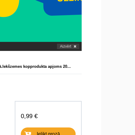
Aizvērt
bā.Iekšzemes kopprodukta apjoms 20...
0,99 €
Ielikt grozā