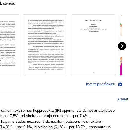
Latviešu
Izvērst priekšskatu
Aizvērt
 datiem iekšzemes kopprodukta (IK) apjoms, salīdzinot ar atbilstošo
a par 7,5%, tai skaitā ceturtajā ceturksnī – par 7,4%.
kāpums šādās nozarēs: tirdzniecībā (īpatsvars IK struktūrā –
(14,9%) – par 9,1%, būvniecībā (6,1%) – par 13,7%, transporta un