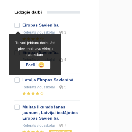
Līdzīgie darbi
Eiropas Savienība
Referāts
vidusskolai
3
Tu vari jebkuru darbu ātri
pievienot savu vēlmju
Eiropas Savienība
sarakstam.
Referāts
vidusskolai
4
Forši!
Latvija Eiropas Savienībā
Referāts
vidusskolai
5
Muitas likumdošanas
jaunumi, Latvijai iestājoties
Eiropas Savienībā
Referāts
vidusskolai
7