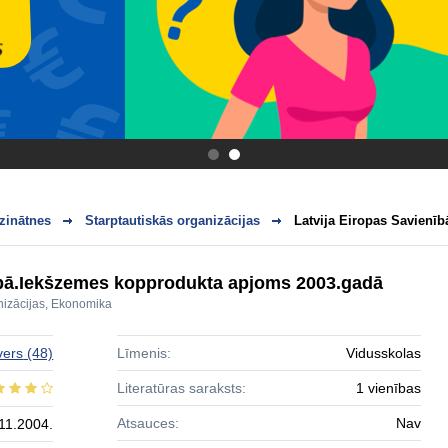
.
.
zinātnes
Starptautiskās organizācijas
Latvija Eiropas Savienī
ībā.Iekšzemes kopprodukta apjoms 2003.gadā
nizācijas
,
Ekonomika
vers
(48)
Līmenis:
Vidusskolas
Literatūras saraksts:
1 vienības
Atsauces:
Nav
11.2004.