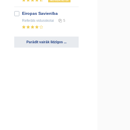
NOVĒRTĒTS!
Eiropas Savienība
Referāts
vidusskolai
5
Parādīt vairāk līdzīgos ...