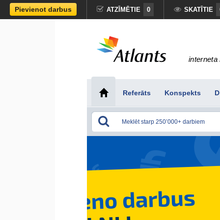
Pievienot darbus
ATZĪMĒTIE
0
SKATĪTIE
interneta 
Referāts
Konspekts
D