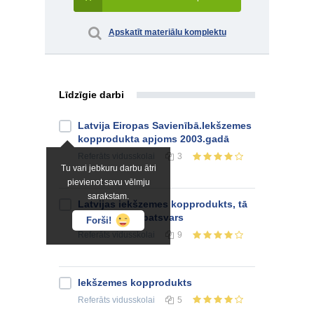
Apskatīt materiālu komplektu
Līdzīgie darbi
Latvija Eiropas Savienībā.Iekšzemes
kopprodukta apjoms 2003.gadā
Referāts
vidusskolai
3
Tu vari jebkuru darbu ātri
pievienot savu vēlmju
sarakstam.
Latvijas iekšzemes kopprodukts, tā
struktūra un īpatsvars
Forši!
Referāts
vidusskolai
9
Iekšzemes kopprodukts
Referāts
vidusskolai
5