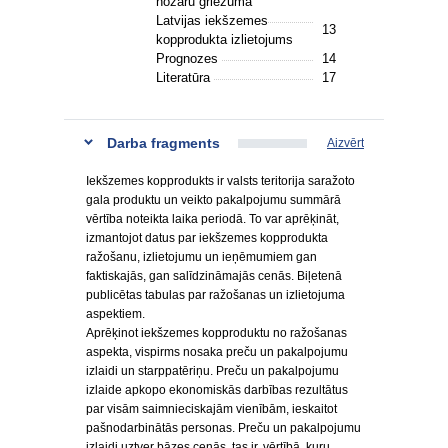
nozaru griezumā
Latvijas iekšzemes
13
kopprodukta izlietojums
Prognozes
14
Literatūra
17
Darba fragments
Aizvērt
Iekšzemes kopprodukts ir valsts teritorija saražoto
gala produktu un veikto pakalpojumu summārā
vērtība noteikta laika periodā. To var aprēķināt,
izmantojot datus par iekšzemes kopprodukta
ražošanu, izlietojumu un ieņēmumiem gan
faktiskajās, gan salīdzināmajās cenās. Biļetenā
publicētas tabulas par ražošanas un izlietojuma
aspektiem.
Aprēķinot iekšzemes kopproduktu no ražošanas
aspekta, vispirms nosaka preču un pakalpojumu
izlaidi un starppatēriņu. Preču un pakalpojumu
izlaide apkopo ekonomiskās darbības rezultātus
par visām saimnieciskajām vienībām, ieskaitot
pašnodarbinātās personas. Preču un pakalpojumu
izlaidi uztver bāzes cenās, tas ir, vērtībā, kuru