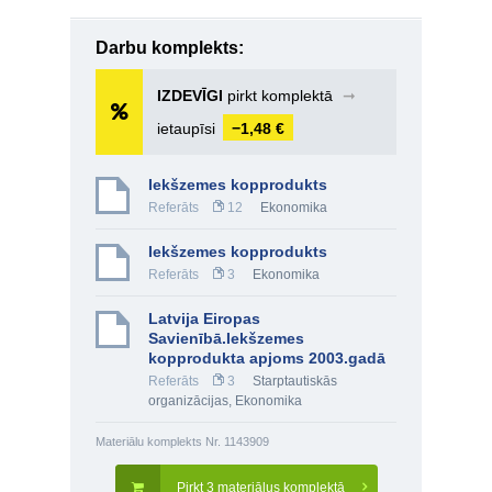
Darbu komplekts:
IZDEVĪGI
pirkt komplektā
➞
ietaupīsi
−1,48 €
Iekšzemes kopprodukts
Referāts
12
Ekonomika
Iekšzemes kopprodukts
Referāts
3
Ekonomika
Latvija Eiropas
Savienībā.Iekšzemes
kopprodukta apjoms 2003.gadā
Referāts
3
Starptautiskās
organizācijas
,
Ekonomika
Materiālu komplekts Nr. 1143909
Pirkt 3 materiālus komplektā