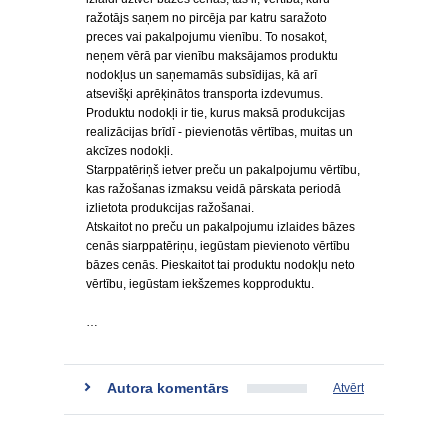
ražotājs saņem no pircēja par katru saražoto
preces vai pakalpojumu vienību. To nosakot,
neņem vērā par vienību maksājamos produktu
nodokļus un saņemamās subsīdijas, kā arī
atsevišķi aprēķinātos transporta izdevumus.
Produktu nodokļi ir tie, kurus maksā produkcijas
realizācijas brīdī - pievienotās vērtības, muitas un
akcīzes nodokļi.
Starppatēriņš ietver preču un pakalpojumu vērtību,
kas ražošanas izmaksu veidā pārskata periodā
izlietota produkcijas ražošanai.
Atskaitot no preču un pakalpojumu izlaides bāzes
cenās siarppatēriņu, iegūstam pievienoto vērtību
bāzes cenās. Pieskaitot tai produktu nodok|u neto
vērtību, iegūstam iekšzemes kopproduktu.
…
Autora komentārs
Atvērt