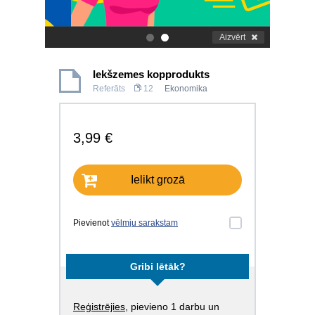
Aizvērt
.
.
Iekšzemes kopprodukts
Referāts
12
Ekonomika
3,99 €
Ielikt grozā
Pievienot
vēlmju sarakstam
Gribi lētāk?
Reģistrējies
, pievieno 1 darbu un