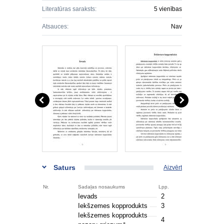
Literatūras saraksts:
5 vienības
Atsauces:
Nav
Saturs
Aizvērt
Nr.
Sadaļas nosaukums
Lpp.
Ievads
2
Iekšzemes kopprodukts
3
Iekšzemes kopprodukts
4