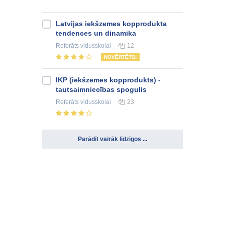
Latvijas iekšzemes kopprodukta
tendences un dinamika
Referāts
vidusskolai
12
NOVĒRTĒTS!
IKP (iekšzemes kopprodukts) -
tautsaimniecības spogulis
Referāts
vidusskolai
23
Parādīt vairāk līdzīgos ...