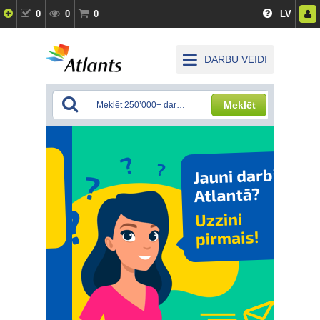
0
0
0
LV
DARBU VEIDI
Meklēt