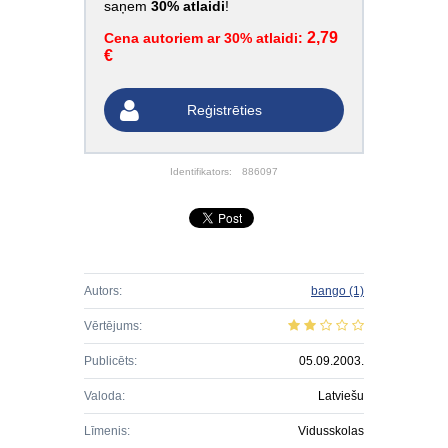
saņem
30% atlaidi
!
2,79
Cena autoriem ar 30% atlaidi:
€
Reģistrēties
Identifikators:
886097
Autors:
bango
(1)
Vērtējums:
Publicēts:
05.09.2003.
Valoda:
Latviešu
Līmenis:
Vidusskolas