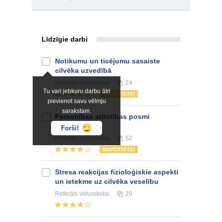
Līdzīgie darbi
Notikumu un ticējumu sasaiste
cilvēka uzvedībā
Referāts
vidusskolai
24
Tu vari jebkuru darbu ātri
NOVĒRTĒTS!
pievienot savu vēlmju
sarakstam.
Personības attīstības posmi
psiholoģijā
Forši!
Referāts
vidusskolai
52
NOVĒRTĒTS!
Stresa reakcijas fizioloģiskie aspekti
un ietekme uz cilvēka veselību
Referāts
vidusskolai
29