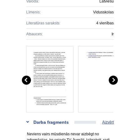
Valoda:
Latviešu
Līmenis:
Vidusskolas
Literatūras saraksts:
4 vienības
Atsauces:
Ir
Darba fragments
Aizvērt
Neviens vairs mūsdienās nevar aizbēgt no