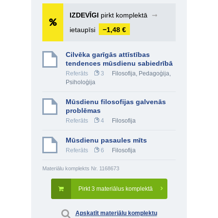
IZDEVĪGI
pirkt komplektā
➞
ietaupīsi
−1,48 €
Cilvēka garīgās attīstības
tendences mūsdienu sabiedrībā
Referāts
3
Filosofija
,
Pedagoģija
,
Psiholoģija
Mūsdienu filosofijas galvenās
problēmas
Referāts
4
Filosofija
Mūsdienu pasaules mīts
Referāts
6
Filosofija
Materiālu komplekts Nr. 1168673
Pirkt 3 materiālus komplektā
Apskatīt materiālu komplektu