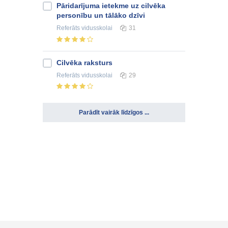
Pāridarījuma ietekme uz cilvēka
personību un tālāko dzīvi
Referāts
vidusskolai
31
Cilvēka raksturs
Referāts
vidusskolai
29
Parādīt vairāk līdzīgos ...