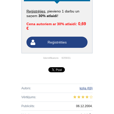
Reģistrējies
, pievieno 1 darbu un
saņem
30% atlaidi
!
0,69
Cena autoriem ar 30% atlaidi:
€
Reģistrēties
Identifikators:
635831
Autors:
kolja
(69)
Vērtējums:
Publicēts:
06.12.2004.