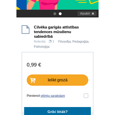
Aizvērt
.
.
Cilvēka garīgās attīstības
tendences mūsdienu
sabiedrībā
Referāts
3
Filosofija
,
Pedagoģija
,
Psiholoģija
0,99 €
Ielikt grozā
Pievienot
vēlmju sarakstam
Gribi lētāk?