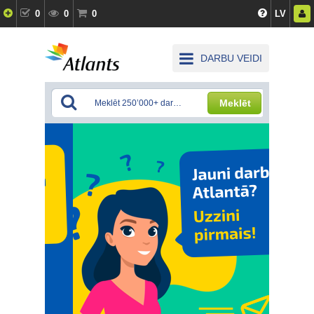
0
0
0
LV
DARBU VEIDI
Meklēt