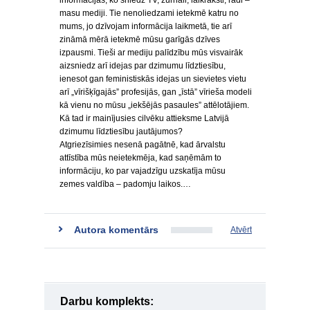
informācijas, ko sniedz TV, žurnāli, laikraksti, radi –
masu mediji. Tie nenoliedzami ietekmē katru no
mums, jo dzīvojam informācija laikmetā, tie arī
zināmā mērā ietekmē mūsu garīgās dzīves
izpausmi. Tieši ar mediju palīdzību mūs visvairāk
aizsniedz arī idejas par dzimumu līdztiesību,
ienesot gan feministiskās idejas un sievietes vietu
arī „vīrišķīgajās” profesijās, gan „īstā” vīrieša modeli
kā vienu no mūsu „iekšējās pasaules” attēlotājiem.
Kā tad ir mainījusies cilvēku attieksme Latvijā
dzimumu līdztiesību jautājumos?
Atgriezīsimies nesenā pagātnē, kad ārvalstu
attīstība mūs neietekmēja, kad saņēmām to
informāciju, ko par vajadzīgu uzskatīja mūsu
zemes valdība – padomju laikos.…
Autora komentārs
Atvērt
Darbu komplekts: