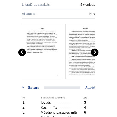
Literatūras saraksts:
5 vienības
Atsauces:
Nav
Saturs
Aizvērt
Nr.
Sadaļas nosaukums
Lpp.
1.
Ievads
3
2.
Kas ir mīts
4
3.
Mūsdienu pasaules mīti
6