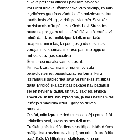
cilvēks pret tiem attiecās pavisam savādāk.
Itāļu vēsturnieks Džambatiska Viko rakstīja, ka mīts
ir „cilvēces gudrības vārdnīcas” pirmizdevums, kuru
ļaudis lasīs vēl ilgi, varbūt pat vienmēr. Savukārt
pazīstamais mītu pētnieks Klods Levi-Stross tos
nosauca par „gara arhitektūru” tīrā veidā. Varētu vēl
minēt daudzus tamlīdzīgus izteikumus, taču
neapstrīdami ir tas, ka pēdējos gadu desmitos
vērojama sakāpināta interese par mitoloģiju un
mītiskās apziņas specifiku.
Šo interesi nosaka vairāki apstākļi.
Pirmkārt, tas, ka mīts ir pirmā universālā
pasauluztveres, pasaulizpratnes forma, kuru
izstrādājusi sabiedrība savā vēsturiskās attīstības
gaitā. Mitoloģiskā attīstības pakāpe nav pagājusi
secen nevienai tautai, un tautu saknes, etniskā
specifika un tml. nav izprotama, ja mēs nezinām tās
iekšējo simbolisko dzīvi – garīgās dzīves
pirmavotu.
Otrkārt, mīta izpratne dod mums iespēju pamatīgāk
ielūkoties sevī, savas psihes dziļumos.
Treškārt, mīts ir arī šodienas sociālpolitiskās dzīves
reālija, kuru nezinot nav iespējam orientēties tādās
parādībās kā hitlerisms, staļinisms, kino un