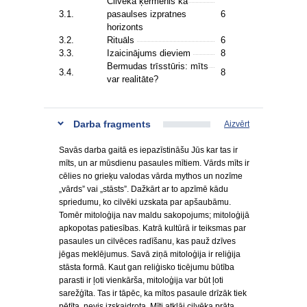
Cilvēka ķermenis kā
3.1.
pasaulses izpratnes
6
horizonts
3.2.
Rituāls
6
3.3.
Izaicinājums dieviem
8
Bermudas trīsstūris: mīts
3.4.
8
var realitāte?
Darba fragments
Aizvērt
Savās darba gaitā es iepazīstināšu Jūs kar tas ir
mīts, un ar mūsdienu pasaules mītiem. Vārds mīts ir
cēlies no grieķu valodas vārda mythos un nozīme
„vārds” vai „stāsts”. Dažkārt ar to apzīmē kādu
spriedumu, ko cilvēki uzskata par apšaubāmu.
Tomēr mitoloģija nav maldu sakopojums; mitoloģijā
apkopotas patiesības. Katrā kultūrā ir teiksmas par
pasaules un cilvēces radīšanu, kas pauž dzīves
jēgas meklējumus. Savā ziņā mitoloģija ir reliģija
stāsta formā. Kaut gan reliģisko ticējumu būtība
parasti ir ļoti vienkārša, mitoloģija var būt ļoti
sarežģīta. Tas ir tāpēc, ka mītos pasaule drīzāk tiek
pētīta, nevis izskaidrota. Mīti atklāj cilvēka prāta