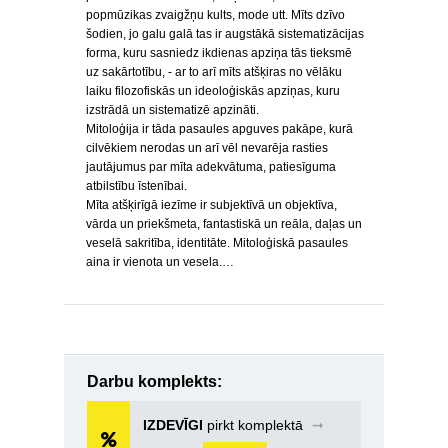
popmūzikas zvaigžņu kults, mode utt. Mīts dzīvo
šodien, jo galu galā tas ir augstākā sistematizācijas
forma, kuru sasniedz ikdienas apziņa tās tieksmē
uz sakārtotību, - ar to arī mīts atšķiras no vēlāku
laiku filozofiskās un ideoloģiskās apziņas, kuru
izstrādā un sistematizē apzināti.
Mitoloģija ir tāda pasaules apguves pakāpe, kurā
cilvēkiem nerodas un arī vēl nevarēja rasties
jautājumus par mīta adekvātuma, patiesīguma
atbilstību īstenībai.
Mīta atšķirīgā iezīme ir subjektīvā un objektīva,
vārda un priekšmeta, fantastiskā un reāla, daļas un
veselā sakritība, identitāte. Mitoloģiskā pasaules
aina ir vienota un vesela.…
Darbu komplekts:
IZDEVĪGI
pirkt komplektā
➞