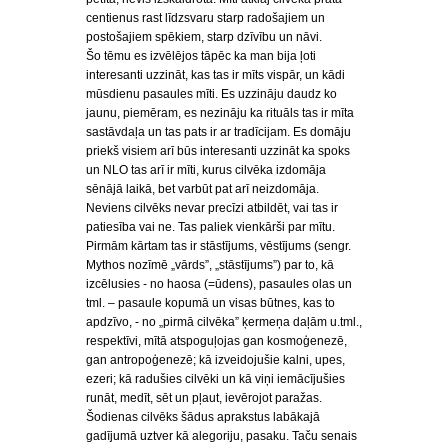
centienus rast līdzsvaru starp radošajiem un
postošajiem spēkiem, starp dzīvību un nāvi.
Šo tēmu es izvēlējos tāpēc ka man bija ļoti
interesanti uzzināt, kas tas ir mīts vispār, un kādi
mūsdienu pasaules mīti. Es uzzināju daudz ko
jaunu, piemēram, es nezināju ka rituāls tas ir mīta
sastāvdaļa un tas pats ir ar tradīcijam. Es domāju
priekš visiem arī būs interesanti uzzināt ka spoks
un NLO tas arī ir mīti, kurus cilvēka izdomāja
sēnājā laikā, bet varbūt pat arī neizdomāja.
Neviens cilvēks nevar precīzi atbildēt, vai tas ir
patiesība vai ne. Tas paliek vienkārši par mītu.
Pirmām kārtam tas ir stāstījums, vēstījums (sengr.
Mythos nozīmē „vārds”, „stāstījums”) par to, kā
izcēlusies - no haosa (=ūdens), pasaules olas un
tml. – pasaule kopumā un visas būtnes, kas to
apdzīvo, - no „pirmā cilvēka” ķermeņa daļām u.tml.,
respektīvi, mītā atspoguļojas gan kosmoģenezē,
gan antropoģenezē; kā izveidojušie kalni, upes,
ezeri; kā radušies cilvēki un kā viņi iemācījušies
runāt, medīt, sēt un pļaut, ievērojot paražas.
Šodienas cilvēks šādus aprakstus labākajā
gadījumā uztver kā alegoriju, pasaku. Taču senais