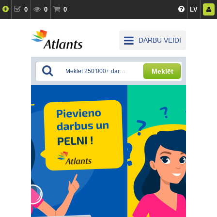
0
0
0
LV
DARBU VEIDI
Meklēt