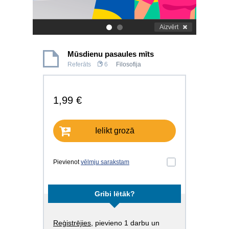
Aizvērt
.
.
Mūsdienu pasaules mīts
Referāts
6
Filosofija
1,99 €
Ielikt grozā
Pievienot
vēlmju sarakstam
Gribi lētāk?
Reģistrējies
, pievieno 1 darbu un