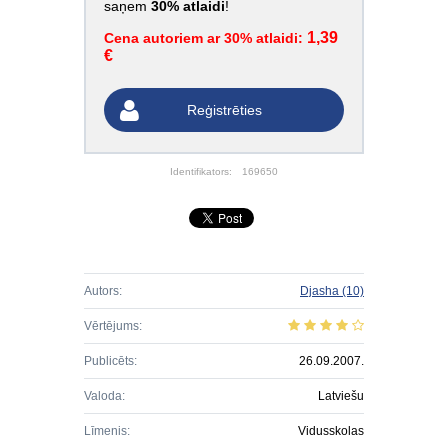
saņem
30% atlaidi
!
1,39
Cena autoriem ar 30% atlaidi:
€
Reģistrēties
Identifikators:
169650
Autors:
Djasha
(10)
Vērtējums:
Publicēts:
26.09.2007.
Valoda:
Latviešu
Līmenis:
Vidusskolas