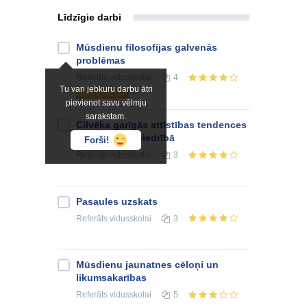
Līdzīgie darbi
Mūsdienu filosofijas galvenās
problēmas
Referāts
vidusskolai
4
Tu vari jebkuru darbu ātri
NOVĒRTĒTS!
pievienot savu vēlmju
sarakstam.
Cilvēka garīgās attīstības tendences
mūsdienu sabiedrībā
Forši!
Referāts
vidusskolai
3
Pasaules uzskats
Referāts
vidusskolai
3
Mūsdienu jaunatnes cēloņi un
likumsakarības
Referāts
vidusskolai
5