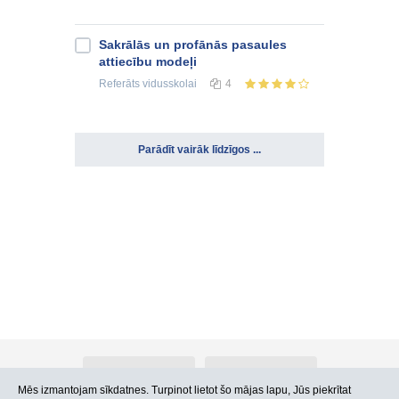
Sakrālās un profānās pasaules
attiecību modeļi
Referāts
vidusskolai
4
Parādīt vairāk līdzīgos ...
Par Atlants.lv
Reklāma
Mēs izmantojam sīkdatnes. Turpinot lietot šo mājas lapu, Jūs piekrītat