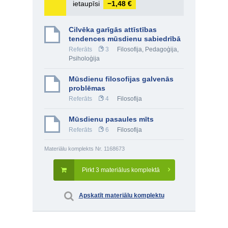
ietaupīsi
−1,48 €
Cilvēka garīgās attīstības
tendences mūsdienu sabiedrībā
Referāts
3
Filosofija
,
Pedagoģija
,
Psiholoģija
Mūsdienu filosofijas galvenās
problēmas
Referāts
4
Filosofija
Mūsdienu pasaules mīts
Referāts
6
Filosofija
Materiālu komplekts Nr. 1168673
Pirkt 3 materiālus komplektā
Apskatīt materiālu komplektu