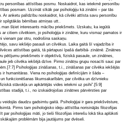
atru personības attīstības posmu. Noskaidrot, kas ietekmē personību
stības posmam. Uzzināt sīkāk par psiholoģiju kā zinātni – par tās
m. Ar anketu palīdzību noskaidrot, kā cilvēki attīsta savu personību
r spilgtākās bērnības atmiņas utt..
ija man šķiet interesants mācību priekšmets. Uzskatu, ka iegūtā
 ar citiem cilvēkiem, jo psiholoģija ir zinātne, kuru vismaz pamatos ir
tni vienam par otru, nodrošina saskaņu.
tējo, savu iekšējo pasauli un cilvēkus. Laika gaitā šī vajadzība ir
ilvēces attīstības gaitā, tā pārtapusi īpašā darbībā- zinātnē. Zinātnes
uru pētījumu priekšmets ir objektīvā, fiziskā pasaule, un zinātnes,
aule jeb cilvēka iekšējā dzīve. Pirmo zinātņu grupu nosacīti sauc par
m.[7:7] Psiholoģijas zināšanas, t.i., zināšanas par cilvēka iekšējās
ir humanitāras. Viena no psiholoģijas definīcijām ir šāda –
bas un funkcionēšanas likumsakarībām, par cilvēka un dzīvnieku
iziskā stāvokļa un apkārtējās vides ietekmi uz psihi”.[5:9]
stības stadijā, t.i., no izskaidrojošas zinātnes pārvērsties par
u veidojās daudzu gadsimtu gaitā. Psiholoģijai ir gara priekšvēsture,
imtā. Pirms tam psiholoģisko ideju attīstība norisinājās filozofijas
 par psiholoģijas māti, jo tieši filozofijas interešu lokā tika aplūkoti
ūtiskākajām problēmām bija jautājums par dvēseli.