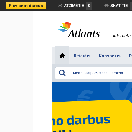
Pievienot darbus
ATZĪMĒTIE
0
SKATĪTIE
interneta 
Referāts
Konspekts
D