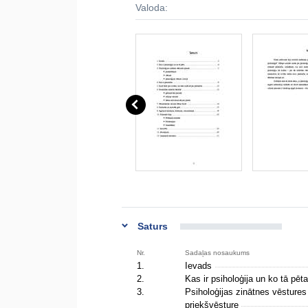
Valoda:
Saturs
Nr.
Sadaļas nosaukums
1.
Ievads
2.
Kas ir psiholoģija un ko tā pēt
3.
Psiholoģijas zinātnes vēsture
priekšvēsture