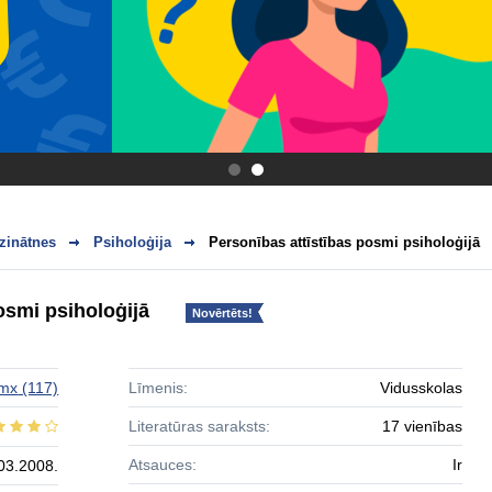
.
.
zinātnes
Psiholoģija
Personības attīstības posmi psiholoģijā
osmi psiholoģijā
Novērtēts!
mx
(117)
Līmenis:
Vidusskolas
Literatūras saraksts:
17 vienības
Atsauces:
Ir
03.2008.