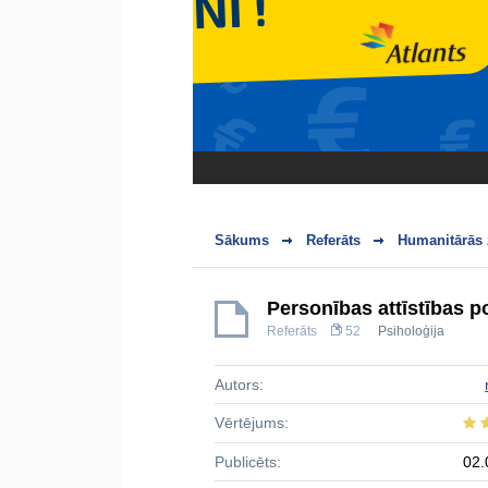
Sākums
Referāts
Humanitārās 
Personības attīstības p
Referāts
52
Psiholoģija
Autors:
Vērtējums:
Publicēts:
02.