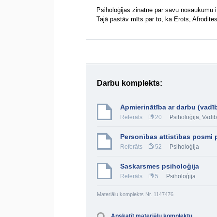
Psiholoģijas zinātne par savu nosaukumu ir
Tajā pastāv mīts par to, ka Erots, Afrodite
Darbu komplekts:
Apmierinātība ar darbu (vadī
Referāts
20
Psiholoģija
,
Vadī
Personības attīstības posmi 
Referāts
52
Psiholoģija
Saskarsmes psiholoģija
Referāts
5
Psiholoģija
Materiālu komplekts Nr. 1147476
Apskatīt materiālu komplektu