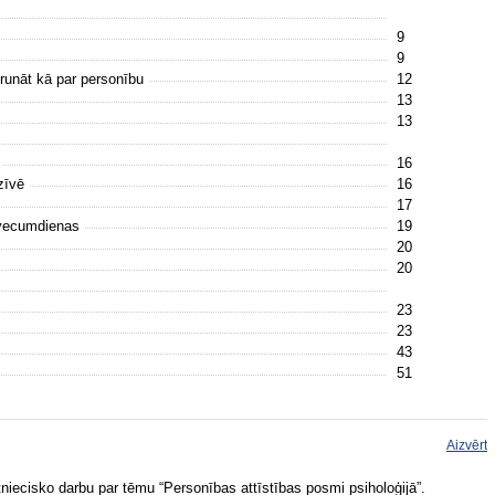
9
9
t runāt kā par personību
12
13
13
s
16
zīvē
16
17
 vecumdienas
19
20
20
23
23
43
51
Aizvērt
niecisko darbu par tēmu “Personības attīstības posmi psiholoģijā”.