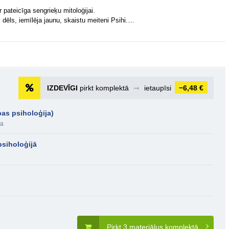
 pateicīga sengrieķu mitoloģijai.
s dēls, iemīlēja jaunu, skaistu meiteni Psihi.…
IZDEVĪGI
pirkt komplektā
➞
ietaupīsi
−6,48 €
bas psiholoģija)
ba
psiholoģijā
Pirkt 3 materiālus komplektā