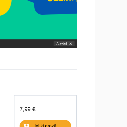
Aizvērt
7,99 €
Ielikt grozā