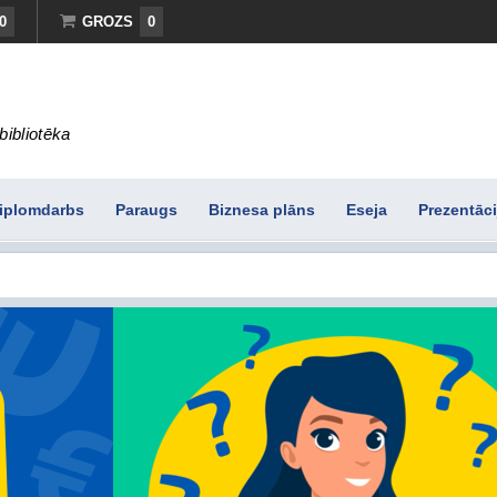
0
GROZS
0
bibliotēka
iplomdarbs
Paraugs
Biznesa plāns
Eseja
Prezentāci