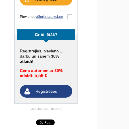
Pievienot
vēlmju sarakstam
Gribi lētāk?
Reģistrējies
, pievieno 1
darbu un saņem
30%
atlaidi
!
Cena autoriem ar 30%
5,59 €
atlaidi:
Reģistrēties
Identifikators:
832310