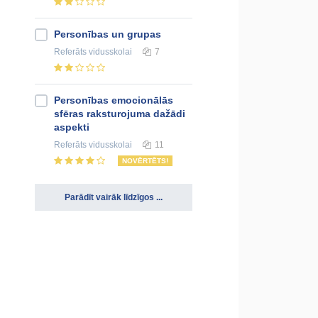
Personības un grupas
Referāts
vidusskolai
7
Personības emocionālās
sfēras raksturojuma dažādi
aspekti
Referāts
vidusskolai
11
NOVĒRTĒTS!
Parādīt vairāk līdzīgos ...