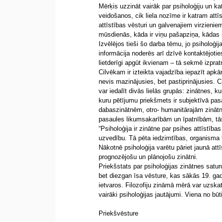
Mērķis uzzināt vairāk par psiholoģiju un k
veidošanos, cik liela nozīme ir katram attī
attīstības vēsturi un galvenajiem virzienie
mūsdienās, kāda ir viņu pašapziņa, kādas i
Izvēlējos tieši šo darba tēmu, jo psiholoģ
informācija noderēs arī dzīvē kontaktējoties
lietderīgi apgūt ikvienam – tā sekmē izpra
Cilvēkam ir izteikta vajadzība iepazīt apkār
nevis mazinājusies, bet pastiprinājusies. C
var iedalīt divās lielās grupās: zinātnes, k
kuru pētījumu priekšmets ir subjektīvā pas
dabaszinātnēm, otro- humanitārajām zinātnē
pasaules likumsakarībām un īpatnībām, tās 
“Psiholoģija ir zinātne par psihes attīstī
uzvedību. Tā pēta iedzimtības, organisma f
Nākotnē psiholoģija varētu pāriet jaunā attī
prognozējošu un plānojošu zinātni.
Priekšstats par psiholoģijas zinātnes satur
bet diezgan īsa vēsture, kas sākās 19. gads
ietvaros. Filozofiju zināmā mērā var uzskatīt
vairāki psiholoģijas jautājumi. Viena no b
Priekšvēsture