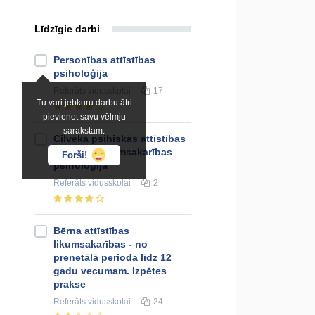
Līdzīgie darbi
Personības attīstības
psiholoģija
Referāts
vidusskolai
17
Tu vari jebkuru darbu ātri
pievienot savu vēlmju
sarakstam.
Cilvēka psihiskās attīstības
galvenās likumsakarības
Forši!
psiholoģijā
Referāts
vidusskolai
2
Bērna attīstības
likumsakarības - no
prenetālā perioda līdz 12
gadu vecumam. Izpētes
prakse
Referāts
vidusskolai
24