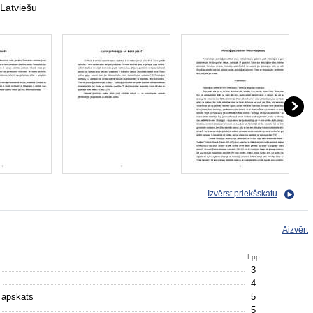
Latviešu
Izvērst priekšskatu
Aizvērt
Lpp.
3
a
4
s apskats
5
5