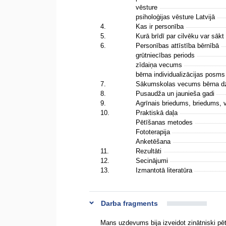
vēsture
psiholoģijas vēsture Latvijā
4.
Kas ir personība
5.
Kurā brīdī par cilvēku var sāk
6.
Personības attīstība bērnībā
grūtniecības periods
zīdaiņa vecums
bērna individualizācijas posm
7.
Sākumskolas vecums bērna d
8.
Pusaudža un jaunieša gadi
9.
Agrīnais briedums, briedums,
10.
Praktiskā daļa
Pētīšanas metodes
Fototerapija
Anketēšana
11.
Rezultāti
12.
Secinājumi
13.
Izmantotā literatūra
Darba fragments
Mans uzdevums bija izveidot zinātniski pēt