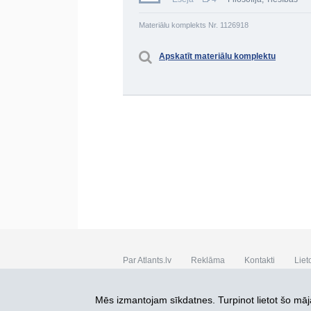
Materiālu komplekts Nr. 1126918
Apskatīt materiālu komplektu
Par Atlants.lv
Reklāma
Kontakti
Liet
SIA „CDI” © 2002 - 2026
Mēs izmantojam sīkdatnes. Turpinot lietot šo māja