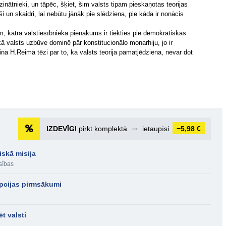
zinātnieki, un tāpēc, šķiet, šim valsts tipam pieskaņotas teorijas
i un skaidri, lai nebūtu jānāk pie slēdziena, pie kāda ir nonācis
, katra valstiesībnieka pienākums ir tiekties pie demokrātiskās
ā valsts uzbūve dominē pār konstitucionālo monarhiju, jo ir
ina H.Reima tēzi par to, ka valsts teorija pamatjēdziena, nevar dot
IZDEVĪGI
pirkt komplektā
➞
ietaupīsi
−5,98 €
siskā misija
sības
epcijas pirmsākumi
t valsti