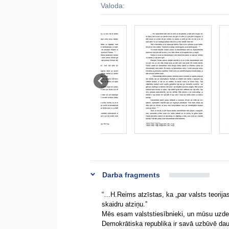
Valoda:
Darba fragments
“…H.Reims atzīstas, ka „par valsts teorijas
skaidru atziņu.”
Mēs esam valststiesībnieki, un mūsu uzdevu
Demokrātiska republika ir savā uzbūvē dau