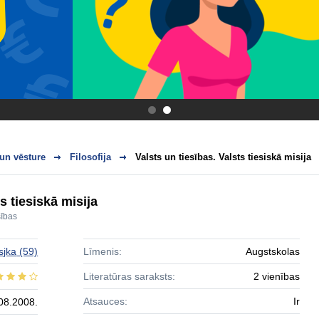
.
.
 un vēsture
Filosofija
Valsts un tiesības. Valsts tiesiskā misija
s tiesiskā misija
sības
sjka
(59)
Līmenis:
Augstskolas
Literatūras saraksts:
2 vienības
Atsauces:
Ir
08.2008.