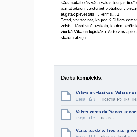
kādu nodarbojās vācu valsts teorijas tiesīb
pamatjēdzieni varētu būt pietiekoši vienkārš
augstāk pievestais H.Rehms…”1.
Tātad, var secināt, ka pēc K.Dišlera domām
valsts. Tāpat viņš uzskata, ka demokrātisk
vienkāršāka un loģiskāka. Ar to viņš apliec
skaidru atziņu.…
Darbu komplekts:
Valsts un tiesības. Valsts tie
Eseja
3
Filosofija
,
Politika
,
Tie
Valsts varas dalīšanas konc
Eseja
5
Tiesības
Varas pārdale. Tiesības ignorē
Eseja
4
Filosofija
,
Tiesības