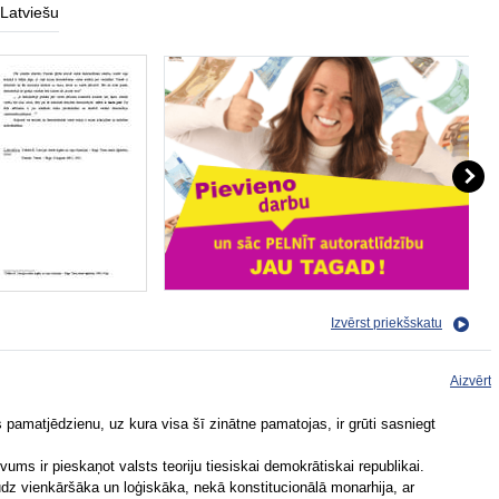
Latviešu
Izvērst priekšskatu
Aizvērt
 pamatjēdzienu, uz kura visa šī zinātne pamatojas, ir grūti sasniegt
ms ir pieskaņot valsts teoriju tiesiskai demokrātiskai republikai.
dz vienkāršāka un loģiskāka, nekā konstitucionālā monarhija, ar