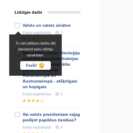
Līdzīgie darbi
Valsts un valsts zinātne
Eseja
augstskolai
2
Tu vari jebkuru darbu ātri
pievienot savu vēlmju
Nacionālās valsts ideoloģija
sarakstam.
attiecībā pret globalizācijas
izpausmēm. Nacionālās
Forši!
valsts koncepcija
Rietumeiropā un
Austrumeiropā - atšķirīgais
un kopīgais
Eseja
augstskolai
4
Vai valsts prezidentam vajag
piešķirt papildus tiesības?
Eseja
augstskolai
4