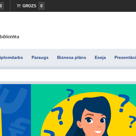
0
GROZS
0
bibliotēka
iplomdarbs
Paraugs
Biznesa plāns
Eseja
Prezentāci