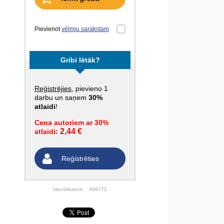
Pievienot
vēlmju sarakstam
Gribi lētāk?
Reģistrējies
, pievieno 1
darbu un saņem
30%
atlaidi
!
Cena autoriem ar 30%
2,44 €
atlaidi:
Reģistrēties
Identifikators:
898771