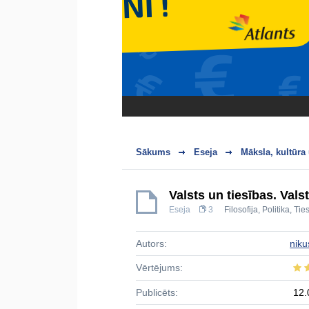
Sākums
Eseja
Māksla, kultūra
Valsts un tiesības. Valst
Eseja
3
Filosofija
,
Politika
,
Tie
Autors:
niku
Vērtējums:
Publicēts:
12.