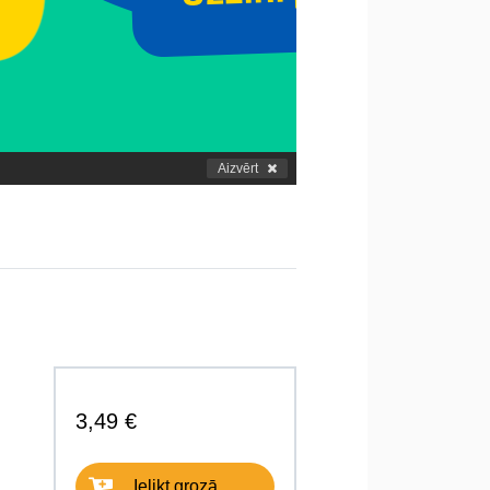
Aizvērt
3,49 €
Ielikt grozā