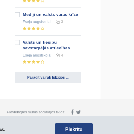
Mediji un valsts varas krīze
Eseja
augstskolai
3
Valsts un tiesību
savstarpējās attiecības
Eseja
augstskolai
4
Parādīt vairāk līdzīgos ...
Pievienojies mums sociālajos tīklos:
Piekrītu
āk.