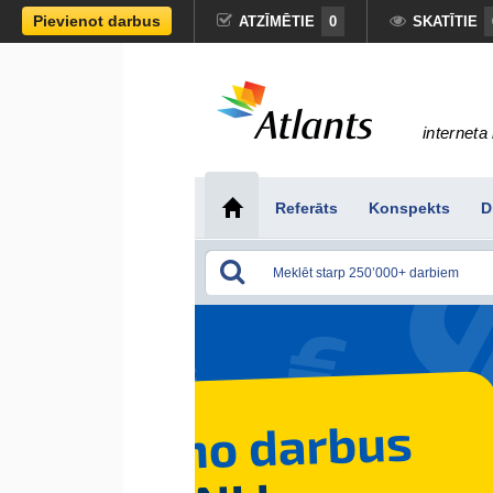
Pievienot darbus
ATZĪMĒTIE
0
SKATĪTIE
interneta 
Referāts
Konspekts
D