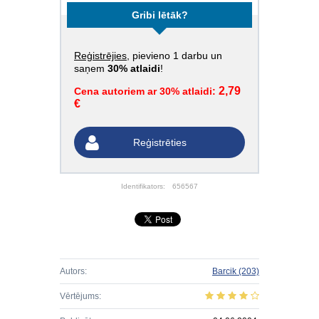
Gribi lētāk?
Reģistrējies
, pievieno 1 darbu un
saņem
30% atlaidi
!
2,79
Cena autoriem ar 30% atlaidi:
€
Reģistrēties
Identifikators:
656567
Autors:
Barcik
(203)
Vērtējums: