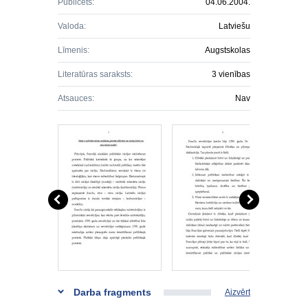
Publicēts:
04.06.2004.
Valoda:
Latviešu
Līmenis:
Augstskolas
Literatūras saraksts:
3 vienības
Atsauces:
Nav
Darba fragments
Aizvērt