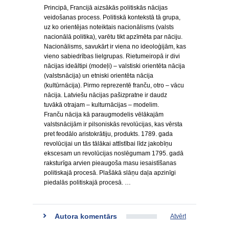
Principā, Francijā aizsākās politiskās nācijas
veidošanas process. Politiskā kontekstā tā grupa,
uz ko orientējas noteiktais nacionālisms (valsts
nacionālā politika), varētu tikt apzīmēta par nāciju.
Nacionālisms, savukārt ir viena no ideoloģijām, kas
vieno sabiedrības lielgrupas. Rietumeiropā ir divi
nācijas ideāltipi (modeļi) – valstiski orientēta nācija
(valstsnācija) un etniski orientēta nācija
(kultūrnācija). Pirmo reprezentē franču, otro – vācu
nācija. Latviešu nācijas pašizpratne ir daudz
tuvākā otrajam – kulturnācijas – modelim.
Franču nācija kā paraugmodelis vēlākajām
valstsnācijām ir pilsoniskās revolūcijas, kas vērsta
pret feodālo aristokrātiju, produkts. 1789. gada
revolūcijai un tās tālākai attīstībai līdz jakobīņu
ekscesam un revolūcijas noslēgumam 1795. gadā
raksturīga arvien pieaugoša masu iesaistīšanas
politiskajā procesā. Plašākā slāņu daļa apzinīgi
piedalās politiskajā procesā. …
Autora komentārs
Atvērt