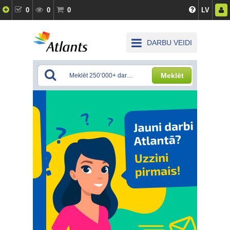
0
0
0
LV
DARBU VEIDI
Meklēt