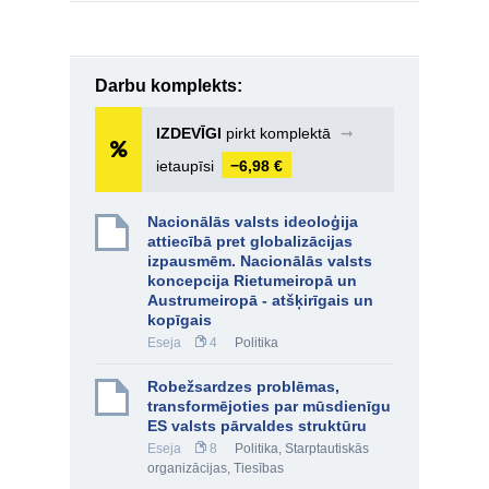
Darbu komplekts:
IZDEVĪGI
pirkt komplektā
➞
ietaupīsi
−6,98 €
Nacionālās valsts ideoloģija
attiecībā pret globalizācijas
izpausmēm. Nacionālās valsts
koncepcija Rietumeiropā un
Austrumeiropā - atšķirīgais un
kopīgais
Eseja
4
Politika
Robežsardzes problēmas,
transformējoties par mūsdienīgu
ES valsts pārvaldes struktūru
Eseja
8
Politika
,
Starptautiskās
organizācijas
,
Tiesības