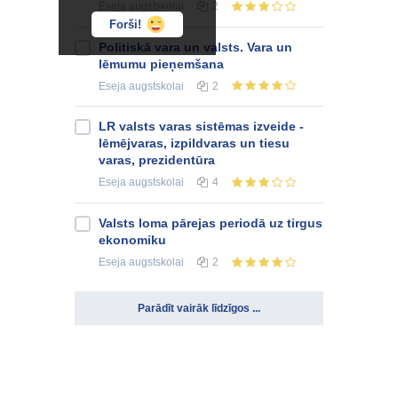
Eseja
augstskolai
2
Forši!
Politiskā vara un valsts. Vara un
lēmumu pieņemšana
Eseja
augstskolai
2
LR valsts varas sistēmas izveide -
lēmējvaras, izpildvaras un tiesu
varas, prezidentūra
Eseja
augstskolai
4
Valsts loma pārejas periodā uz tirgus
ekonomiku
Eseja
augstskolai
2
Parādīt vairāk līdzīgos ...