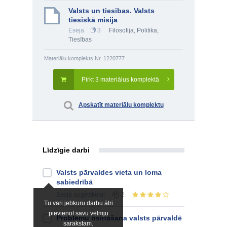
Valsts un tiesības. Valsts
tiesiskā misija
Eseja
3
Filosofija
,
Politika
,
Tiesības
Materiālu komplekts Nr. 1220777
Pirkt 3 materiālus komplektā
Apskatīt materiālu komplektu
Līdzīgie darbi
Valsts pārvaldes vieta un loma
sabiedrībā
Eseja
augstskolai
2
Tu vari jebkuru darbu ātri
pievienot savu vēlmju
Problēmu risināšana valsts pārvaldē
sarakstam.