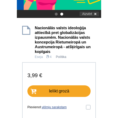
Aizvērt
.
.
Nacionālās valsts ideoloģija
attiecībā pret globalizācijas
izpausmēm. Nacionālās valsts
koncepcija Rietumeiropā un
Austrumeiropā - atšķirīgais un
kopīgais
Eseja
4
Politika
3,99 €
Ielikt grozā
Pievienot
vēlmju sarakstam