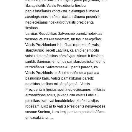
izveidotajam Satversmes grozījumu projektam, kas
tiks apskatīts Valsts Prezidenta tiesību
paplašināšanas kontekstā. Sekmīgas šī mērķa
sasniegšanas nolūkos darba sākuma posmā ir
nepieciešams noskaidrot Valsts prezidenta
tiesības.
Latvijas Republikas Satversme paredz noteiktas
tiesības Valsts Prezidentam, un tās ir sekojošās:
Valsts Prezidentam ir tiesības reprezentēt valsti
starptautiski, iecelt Latvijas, kā arī pieņemt citu
valstu diplomātiskos pārstāvjus. Viņam ir tiesības
izpildīt Saeimas lēmumus par starptautisku līgumu
ratificēšanu. Satversmes 43. pants paredz, ka
Valsts Prezidents uz Saeimas lēmuma pamata
pasludina karu. Valsts pamatlikums paredz
noteiktas tiesības militārajā jomā - Valsts
Prezidents ir tiesīgs spert nepieciešamos militārās
aizsardzības soļus, ja kāda cita valsts Latvijai
pieteikusi karu vai ienaidnieks uzbrūk Latvijas
robežām. Līdz ar to Valsts Prezidents nekavējoties
sasauc Saeimu, kura lemj par kara pasludināšanu
un uzsākšanu. …