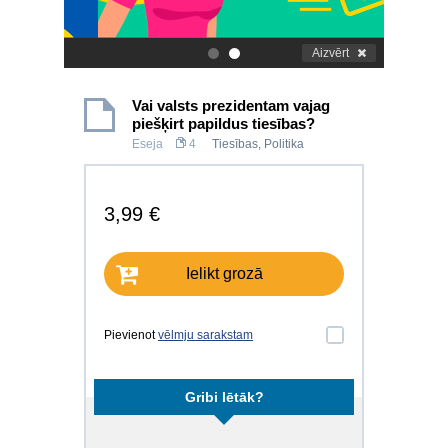
Aizvērt
.
.
Vai valsts prezidentam vajag
piešķirt papildus tiesības?
Eseja
4
Tiesības
,
Politika
3,99 €
Ielikt grozā
Pievienot
vēlmju sarakstam
Gribi lētāk?