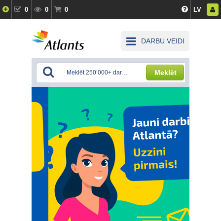
0
0
0
LV
DARBU VEIDI
Meklēt