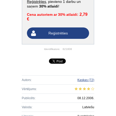
Reģistrējies
, pievieno 1 darbu un
saņem
30% atlaidi
!
2,79
Cena autoriem ar 30% atlaidi:
€
Reģistrēties
Identifikators:
621808
Autors:
Kaskas
(72)
Vērtējums:
Publicēts:
08.12.2006.
Valoda:
Latviešu