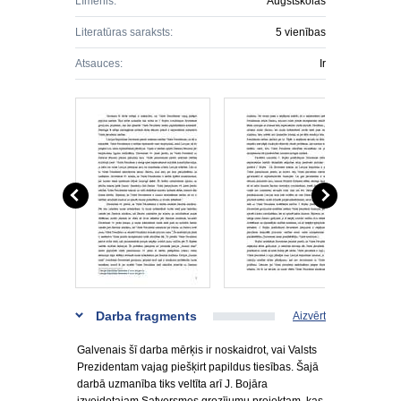
Līmenis:
Augstskolas
Literatūras saraksts:
5 vienības
Atsauces:
Ir
Darba fragments
Aizvērt
Galvenais šī darba mērķis ir noskaidrot, vai Valsts
Prezidentam vajag piešķirt papildus tiesības. Šajā
darbā uzmanība tiks veltīta arī J. Bojāra