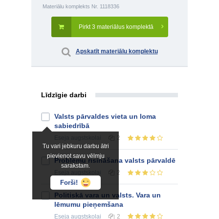
Materiālu komplekts Nr. 1118336
Pirkt 3 materiālus komplektā
Apskatīt materiālu komplektu
Līdzīgie darbi
Valsts pārvaldes vieta un loma
sabiedrībā
Eseja
augstskolai
2
Tu vari jebkuru darbu ātri
pievienot savu vēlmju
Problēmu risināšana valsts pārvaldē
sarakstam.
Eseja
augstskolai
2
Forši!
Politiskā vara un valsts. Vara un
lēmumu pieņemšana
Eseja
augstskolai
2