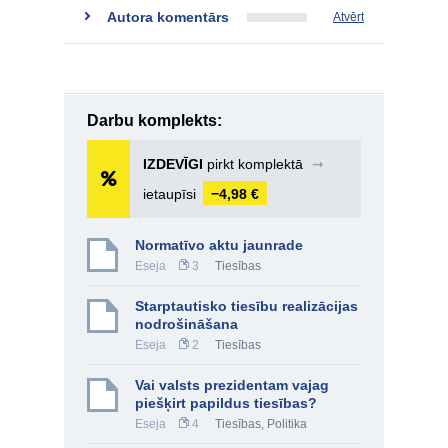
Autora komentārs
Atvērt
Darbu komplekts:
IZDEVĪGI
pirkt komplektā
➞
ietaupīsi
−4,98 €
Normatīvo aktu jaunrade
Eseja
3
Tiesības
Starptautisko tiesību realizācijas
nodrošināšana
Eseja
2
Tiesības
Vai valsts prezidentam vajag
piešķirt papildus tiesības?
Eseja
4
Tiesības
,
Politika