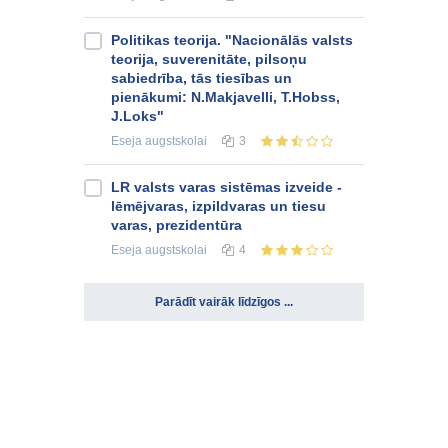
Politikas teorija. "Nacionālās valsts
teorija, suverenitāte, pilsoņu
sabiedrība, tās tiesības un
pienākumi: N.Makjavelli, T.Hobss,
J.Loks"
Eseja
augstskolai
3
LR valsts varas sistēmas izveide -
lēmējvaras, izpildvaras un tiesu
varas, prezidentūra
Eseja
augstskolai
4
Parādīt vairāk līdzīgos ...