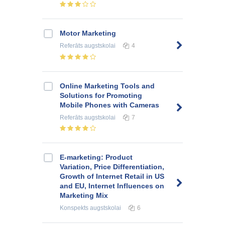
Motor Marketing
Referāts
augstskolai
4
Online Marketing Tools and
Solutions for Promoting
Mobile Phones with Cameras
Referāts
augstskolai
7
E-marketing: Product
Variation, Price Differentiation,
Growth of Internet Retail in US
and EU, Internet Influences on
Marketing Mix
Konspekts
augstskolai
6