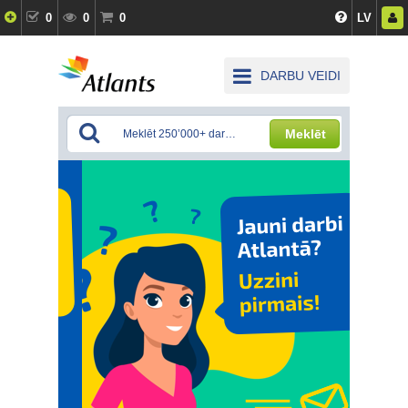
0
0
0
LV
DARBU VEIDI
Meklēt