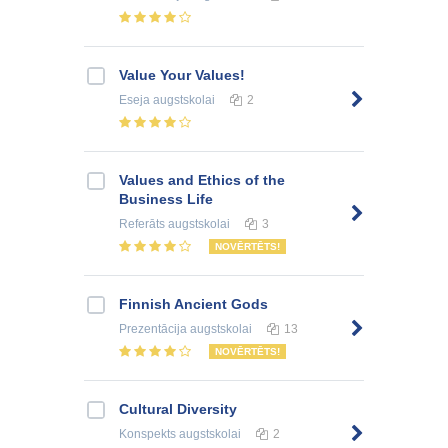
Value Your Values!
Eseja
augstskolai
2
Values and Ethics of the
Business Life
Referāts
augstskolai
3
NOVĒRTĒTS!
Finnish Ancient Gods
Prezentācija
augstskolai
13
NOVĒRTĒTS!
Cultural Diversity
Konspekts
augstskolai
2