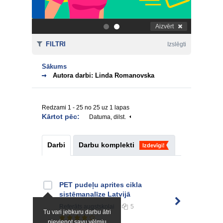
Aizvērt
.
.
FILTRI
Izslēgti
Sākums
Autora darbi: Linda Romanovska
Redzami 1 - 25 no 25 uz 1 lapas
Kārtot pēc:
Datuma, dilst.
Darbi
Darbu komplekti
Izdevīgi!
PET pudeļu aprites cikla
sistēmanalīze Latvijā
Referāts
augstskolai
5
Tu vari jebkuru darbu ātri
pievienot savu vēlmju