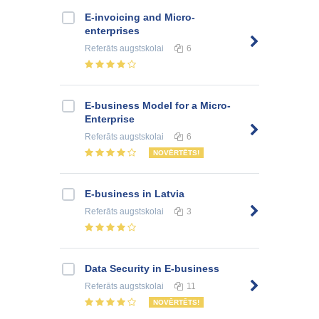
E-invoicing and Micro-
enterprises
Referāts
augstskolai
6
E-business Model for a Micro-
Enterprise
Referāts
augstskolai
6
NOVĒRTĒTS!
E-business in Latvia
Referāts
augstskolai
3
Data Security in E-business
Referāts
augstskolai
11
NOVĒRTĒTS!