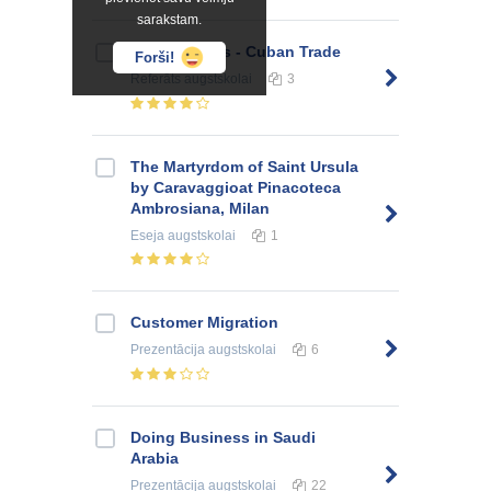
sarakstam.
United States - Cuban Trade
Forši!
Referāts
augstskolai
3
The Martyrdom of Saint Ursula
by Caravaggioat Pinacoteca
Ambrosiana, Milan
Eseja
augstskolai
1
Customer Migration
Prezentācija
augstskolai
6
Doing Business in Saudi
Arabia
Prezentācija
augstskolai
22