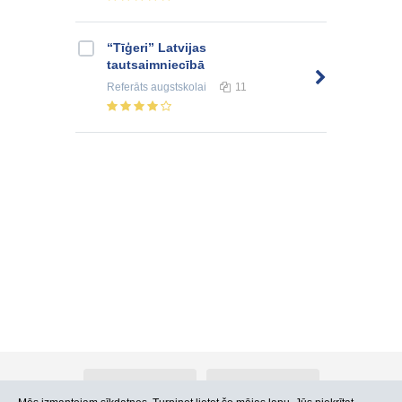
“Tīģeri” Latvijas
tautsaimniecībā
Referāts
augstskolai
11
Par Atlants.lv
Reklāma