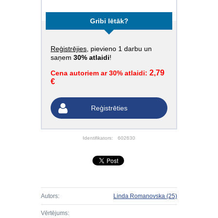
Gribi lētāk?
Reģistrējies
, pievieno 1 darbu un
saņem
30% atlaidi
!
2,79
Cena autoriem ar 30% atlaidi:
€
Reģistrēties
Identifikators:
602630
Autors:
Linda Romanovska
(25)
Vērtējums: