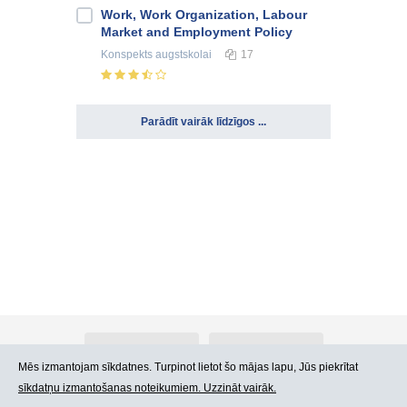
Work, Work Organization, Labour
Market and Employment Policy
Konspekts
augstskolai
17
Parādīt vairāk līdzīgos ...
Par Atlants.lv
Reklāma
Mēs izmantojam sīkdatnes. Turpinot lietot šo mājas lapu, Jūs piekrītat
sīkdatņu izmantošanas noteikumiem. Uzzināt vairāk.