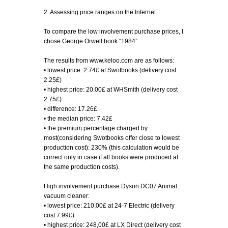
2. Assessing price ranges on the Internet
To compare the low involvement purchase prices, I
chose George Orwell book “1984”
The results from www.keloo.com are as follows:
• lowest price: 2.74£ at Swotbooks (delivery cost
2.25£)
• highest price: 20.00£ at WHSmith (delivery cost
2.75£)
• difference: 17.26£
• the median price: 7.42£
• the premium percentage charged by
most(considering Swotbooks offer close to lowest
production cost): 230% (this calculation would be
correct only in case if all books were produced at
the same production costs).
High involvement purchase Dyson DC07 Animal
vacuum cleaner:
• lowest price: 210,00£ at 24-7 Electric (delivery
cost 7.99£)
• highest price: 248,00£ at LX Direct (delivery cost