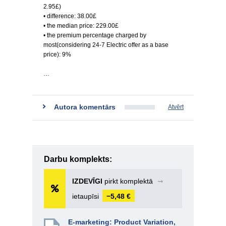
2.95£)
• difference: 38.00£
• the median price: 229.00£
• the premium percentage charged by
most(considering 24-7 Electric offer as a base
price): 9%
…
Autora komentārs
Atvērt
Darbu komplekts:
IZDEVĪGI
pirkt komplektā
➞
ietaupīsi
−5,48 €
E-marketing: Product Variation,