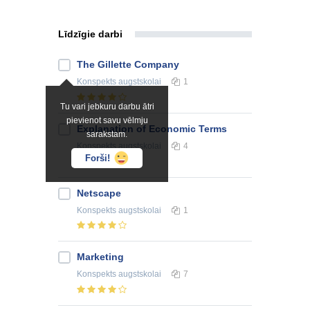
Līdzīgie darbi
The Gillette Company
Konspekts
augstskolai
1
Tu vari jebkuru darbu ātri
pievienot savu vēlmju
Explanation of Economic Terms
sarakstam.
Konspekts
augstskolai
4
Forši!
Netscape
Konspekts
augstskolai
1
Marketing
Konspekts
augstskolai
7