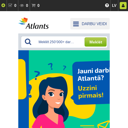
0
0
0
LV
DARBU VEIDI
Meklēt