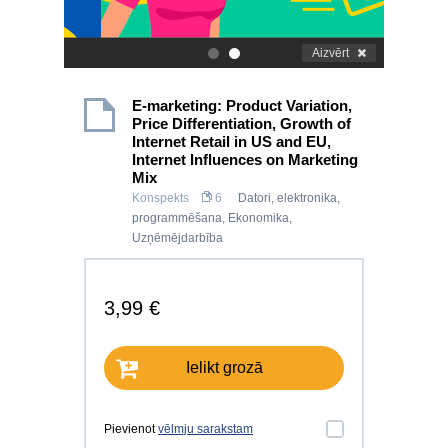
Aizvērt
.
.
E-marketing: Product Variation,
Price Differentiation, Growth of
Internet Retail in US and EU,
Internet Influences on Marketing
Mix
Konspekts
6
Datori, elektronika,
programmēšana
,
Ekonomika
,
Uzņēmējdarbība
3,99 €
Ielikt grozā
Pievienot
vēlmju sarakstam