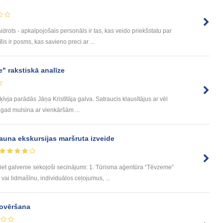
drots - apkalpojošais personāls ir tas, kas veido priekšstatu par
 ir posms, kas savieno preci ar ...
" rakstiskā analīze
īvja parādās Jāņa Kristītāja galva. Satraucis klausītājus ar vēl
gad mulsina ar vienkāršām ...
una ekskursijas maršruta izveide
riet galvenie sekojoši secinājumi: 1. Tūrisma aģentūra “Tēvzeme”
i lidmašīnu, individuālos ceļojumus, ...
novēršana