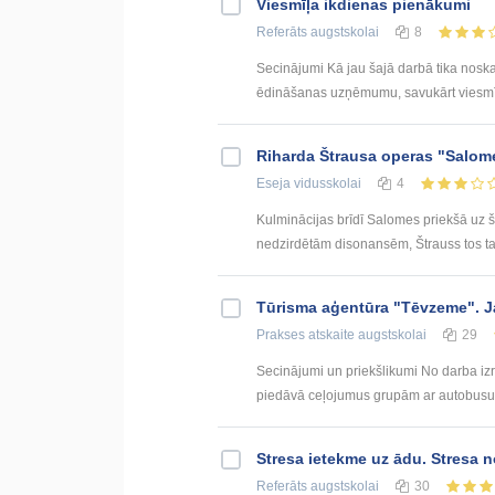
Viesmīļa ikdienas pienākumi
Referāts
augstskolai
8
Secinājumi Kā jau šajā darbā tika noskai
ēdināšanas uzņēmumu, savukārt viesmīlis
Riharda Štrausa operas "Salome
Eseja
vidusskolai
4
Kulminācijas brīdī Salomes priekšā uz šķ
nedzirdētām disonansēm, Štrauss tos ta
Tūrisma aģentūra "Tēvzeme". Ja
Prakses atskaite
augstskolai
29
Secinājumi un priekšlikumi No darba iz
piedāvā ceļojumus grupām ar autobusu va
Stresa ietekme uz ādu. Stresa 
Referāts
augstskolai
30