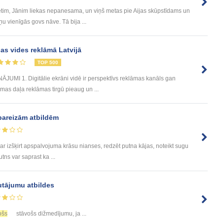
ietim, Jānim liekas nepanesama, un viņš metas pie Aijas skūpstīdams un
 vienīgās govs nāve. Tā bija ...
jas vides reklāmā Latvijā
TOP 500
I 1. Digitālie ekrāni vidē ir perspektīvs reklāmas kanāls gan
āmas daļa reklāmas tirgū pieaug un ...
pareizām atbildēm
ar izšķirt apspalvojuma krāsu nianses, redzēt putna kājas, noteikt sugu
tns var saprast ka ...
utājumu atbildes
ošs
stāvošs dižmedījumu, ja ...