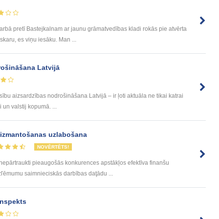
arbā pretī Bastejkalnam ar jaunu grāmatvedības kladi rokās pie atvērta
karu, es viņu iesāku. Man ...
rošināšana Latvijā
bu aizsardzības nodrošināšana Latvijā – ir ļoti aktuāla ne tikai katrai
 un valstij kopumā. ...
 izmantošanas uzlabošana
NOVĒRTĒTS!
epārtraukti pieaugošās konkurences apstākļos efektīva finanšu
zľēmumu saimnieciskās darbības daţādu ...
onspekts