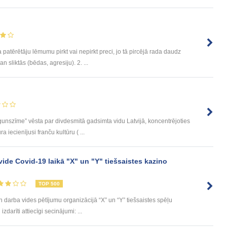
atērētāju lēmumu pirkt vai nepirkt preci, jo tā pircējā rada daudz
 sliktās (bēdas, agresiju). 2. ...
szīme” vēsta par divdesmitā gadsimta vidu Latvijā, koncentrējoties
a iecienījusi franču kultūru ( ...
vide Covid-19 laikā "X" un "Y" tiešsaistes kazino
TOP 500
 darba vides pētījumu organizācijā “X” un “Y” tiešsaistes spēļu
izdarīti attiecīgi secinājumi: ...