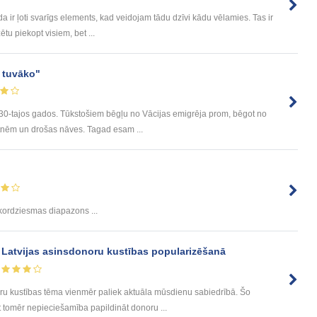
 ir ļoti svarīgs elements, kad veidojam tādu dzīvi kādu vēlamies. Tas ir
u piekopt visiem, bet ...
u tuvāko"
 30-tajos gados. Tūkstošiem bēgļu no Vācijas emigrēja prom, bēgot no
tnēm un drošas nāves. Tagad esam ...
kordziesmas diapazons ...
 Latvijas asinsdonoru kustības popularizēšanā
u kustības tēma vienmēr paliek aktuāla mūsdienu sabiedrībā. Šo
t tomēr nepieciešamība papildināt donoru ...