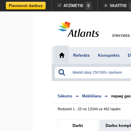
Pievienot darbus
ATZĪMĒTIE
0
SKATĪTIE
interneta 
Referāts
Konspekts
D
Sākums
Meklēšana
nepaej ga
Redzami 1 - 25 no 12044 uz 482 lapām
Darbi
Darbu kompl