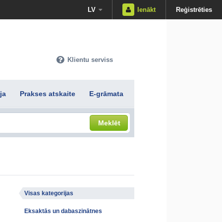
LV
Ienākt
Reģistrēties
Klientu serviss
ja
Prakses atskaite
E-grāmata
Meklēt
Visas kategorijas
Eksaktās un dabaszinātnes