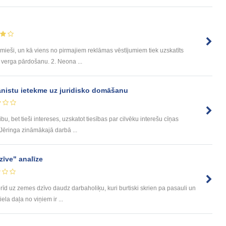
mieši, un kā viens no pirmajiem reklāmas vēstījumiem tiek uzskatīts
r verga pārdošanu. 2. Neona ...
ānistu ietekme uz juridisko domāšanu
ibu, bet tieši intereses, uzskatot tiesības par cilvēku interešu cīņas
. Jēringa zināmākajā darbā ...
zīve" analīze
brīd uz zemes dzīvo daudz darbaholiķu, kuri burtiski skrien pa pasauli un
ela daļa no viņiem ir ...