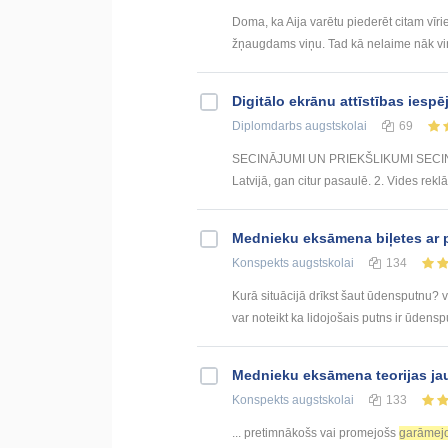
Doma, ka Aija varētu piederēt citam vīr
žņaugdams viņu. Tad kā nelaime nāk viņu
Digitālo ekrānu attīstības iespē
Diplomdarbs
augstskolai
69
SECINĀJUMI UN PRIEKŠLIKUMI SECINĀJUM
Latvijā, gan citur pasaulē. 2. Vides rekl
Mednieku eksāmena biļetes ar 
Konspekts
augstskolai
134
Kurā situācijā drīkst šaut ūdensputnu? v
var noteikt ka lidojošais putns ir ūdenspu
Mednieku eksāmena teorijas ja
Konspekts
augstskolai
133
... pretimnākošs vai promejošs
garāmej