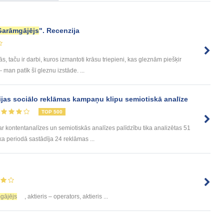
Garāmgājējs
". Recenzija
, taču ir darbi, kuros izmantoti krāsu triepieni, kas gleznām piešķir
an patīk šī gleznu izstāde. ...
ijas sociālo reklāmas kampaņu klipu semiotiskā analīze
TOP 500
ntentanalīzes un semiotiskās analīzes palīdzību tika analizētas 51
ka periodā sastādīja 24 reklāmas ...
gājējs
, aktieris – operators, aktieris ...