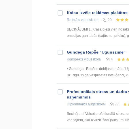
Krāsu izvēle reklāmas plakātos
Referāts
vidusskolai
20
SECINĀJUMI 1. Krāsa bieži vien nosaka p
emocijas gan labās (sajūsmu, prieku), gan
Gundega Repše "Ugunszīme"
Konspekts
vidusskolai
4
• Gundegas Repšes debijas romāns “Ugun
uz Rīgu un galvaspilsētas inteliģenci, kur
Profesionālais stress un darba 
uzņēmumos
Diplomdarbs
augstskolai
77
Secinājumi Veicot profesionālā stresa un
vadītājiem, tika izvirzīti šādi jautājumi un 