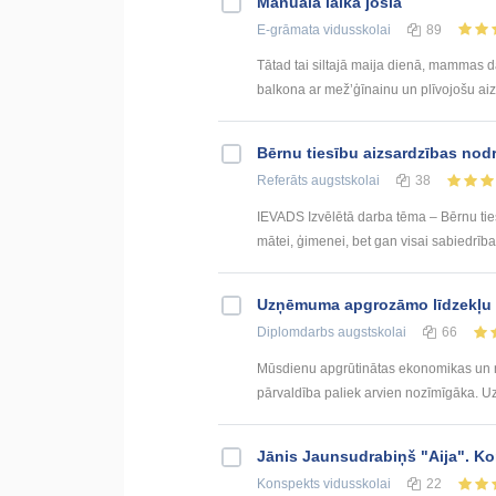
Manuālā laika josla
E-grāmata
vidusskolai
89
Tātad tai siltajā maija dienā, mammas d
balkona ar mež’ģīnainu un plīvojošu aizs
Bērnu tiesību aizsardzības nod
Referāts
augstskolai
38
IEVADS Izvēlētā darba tēma – Bērnu tiesī
mātei, ģimenei, bet gan visai sabiedrībai
Uzņēmuma apgrozāmo līdzekļu
Diplomdarbs
augstskolai
66
Mūsdienu apgrūtinātas ekonomikas un n
pārvaldība paliek arvien nozīmīgāka. U
Jānis Jaunsudrabiņš "Aija". K
Konspekts
vidusskolai
22