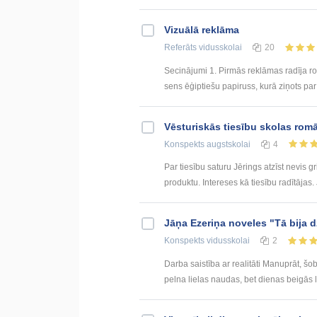
Vizuālā reklāma
Referāts
vidusskolai
20
Secinājumi 1. Pirmās reklāmas radīja ro
sens ēģiptiešu papiruss, kurā ziņots pa
Vēsturiskās tiesību skolas rom
Konspekts
augstskolai
4
Par tiesību saturu Jērings atzīst nevis gr
produktu. Intereses kā tiesību radītājas
Jāņa Ezeriņa noveles "Tā bija d
Konspekts
vidusskolai
2
Darba saistība ar realitāti Manuprāt, šo
pelna lielas naudas, bet dienas beigās li