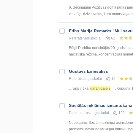
6. Secinājumi Pozitīvas domāšanas jauda
veselīgs dzīvesveids, kuru mums vajadzēt
Ērihs Marija Remarks "Mīli sav
Referāts
vidusskolai
62
Bēgļi Darbība norisinājās 20. gadsimta
nacistiskā režīma, koncentrācijas nome
Gustavs Ernesakss
Referāts
augstskolai
16
... viņš ir tikai
garāmgājējs
. Kopumā, 
Sociālās reklāmas izmantošana
Diplomdarbs
augstskolai
120
Nobeigums Sociāli nozīmīgā asinsdonor
problēmu nevar nosaukt par kritisku, be