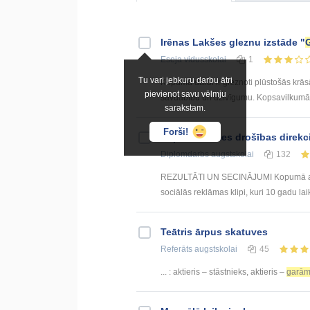
Irēnas Lakšes gleznu izstāde "
Eseja
vidusskolai
1
Tu vari jebkuru darbu ātri
Kopumā darbi ir gleznoti plūstošās krāsās
pievienot savu vēlmju
savdabību un dzīvīgumu. Kopsavilkumā- m
sarakstam.
Forši!
Ceļu satiksmes drošības direkc
Diplomdarbs
augstskolai
132
REZULTĀTI UN SECINĀJUMI Kopumā ar ko
sociālās reklāmas klipi, kuri 10 gadu lai
Teātris ārpus skatuves
Referāts
augstskolai
45
... : aktieris – stāstnieks, aktieris –
garām