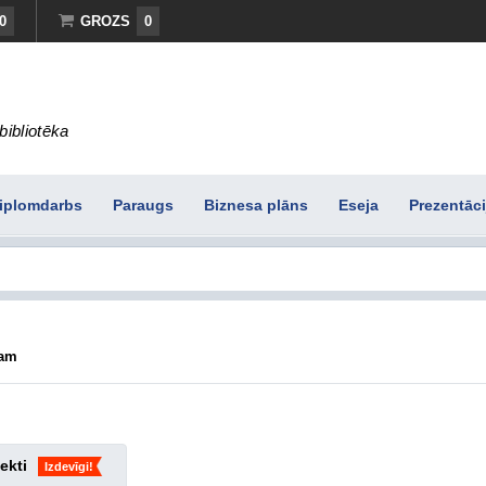
0
GROZS
0
bibliotēka
iplomdarbs
Paraugs
Biznesa plāns
Eseja
Prezentāci
ram
ekti
Izdevīgi!