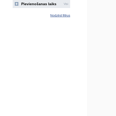
Pievienošanas laiks
Visi
Nodzēst filtrus