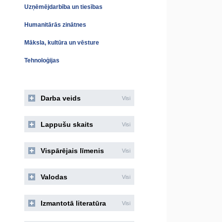
Uzņēmējdarbība un tiesības
Humanitārās zinātnes
Māksla, kultūra un vēsture
Tehnoloģijas
Darba veids
Visi
Lappušu skaits
Visi
Vispārējais līmenis
Visi
Valodas
Visi
Izmantotā literatūra
Visi