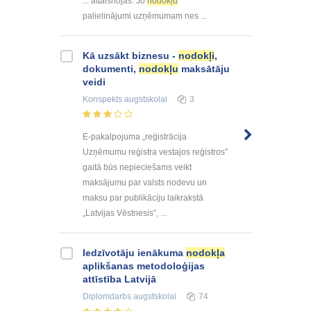
... attaisnojās. Jo
nodokļu
palielinājumi uzņēmumam nes ...
Kā uzsākt biznesu -
nodokļi
,
dokumenti,
nodokļu
maksātāju
veidi
Konspekts
augstskolai
3
E-pakalpojuma „reģistrācija
Uzņēmumu reģistra vestajos reģistros”
gaitā būs nepieciešams veikt
maksājumu par valsts nodevu un
maksu par publikāciju laikrakstā
„Latvijas Vēstnesis”, ...
Iedzīvotāju ienākuma
nodokļa
aplikšanas metodoloģijas
attīstība Latvijā
Diplomdarbs
augstskolai
74