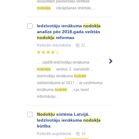
iesaistītam pievienotās vērtības
nodokļa
izkrāpšanas shēmās; ...
Iedzīvotāju ienākuma
nodokļa
analīze pēc 2018.gada veiktās
nodokļu
reformas
Referāts
vidusskolai
22
... . izpētīt iedzīvotāju ienākuma
nodokļa
veidus; 2. izanalizēt ...
iedzīvotāju ienākuma
nodokli
salīdzinājumā ar 2017 ... ar uzņēmuma
ienākuma
nodokli
; • ja, lasot
informāciju ...
Nodokļu
sistēma Latvijā.
Iedzīvotāju ienākuma
nodokļa
būtība
Referāts
augstskolai
10