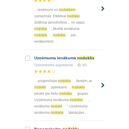
... ieņēmumi no
nodokļiem
samazinās. Efektīvai
nodokļu
sistēmai jānodrošina ... no algas
nodokļa
, fiksētā ienākuma
nodokļa
,
nodokļa
par
ienākumiem ...
Uzņēmuma ienākuma
nodoklis
Diplomdarbs
augstskolai
80
... progresīvām
nodokļa
likmēm, ar
nodokli
apliekamo ...
nodoklis
pieder pie tiešo
nodokļu
grupas.
Uzņēmuma ienākuma
nodoklis
...
ienākuma
nodokli
”. Uzņēmuma
ienākuma
nodokļa
taksācijas ...