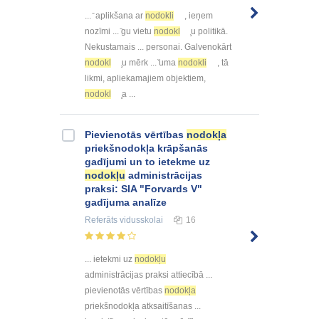
... ̄ aplikšana ar
nodokli
, ieņem
nozīmi ... ̄gu vietu
nodokl
̧u politikā.
Nekustamais ... personai. Galvenokārt
nodokl
̧u mērk ... ̌uma
nodokli
, tā
likmi, apliekamajiem objektiem,
nodokl
̧a ...
Pievienotās vērtības
nodokļa
priekšnodokļa krāpšanās
gadījumi un to ietekme uz
nodokļu
administrācijas
praksi: SIA "Forvards V"
gadījuma analīze
Referāts
vidusskolai
16
... ietekmi uz
nodokļu
administrācijas praksi attiecībā ...
pievienotās vērtības
nodokļa
priekšnodokļa atksaitīšanas ...