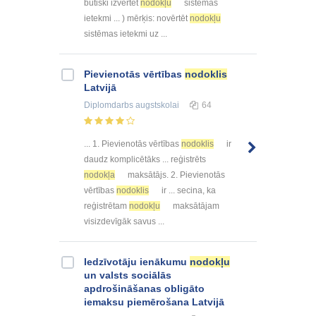
būtiski izvērtēt
nodokļu
sistēmas
ietekmi ... ) mērķis: novērtēt
nodokļu
sistēmas ietekmi uz ...
Pievienotās vērtības
nodoklis
Latvijā
Diplomdarbs
augstskolai
64
... 1. Pievienotās vērtības
nodoklis
ir
daudz komplicētāks ... reģistrēts
nodokļa
maksātājs. 2. Pievienotās
vērtības
nodoklis
ir ... secina, ka
reģistrētam
nodokļu
maksātājam
visizdevīgāk savus ...
Iedzīvotāju ienākumu
nodokļu
un valsts sociālās
apdrošināšanas obligāto
iemaksu piemērošana Latvijā