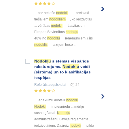
... par netiešo
nodokli
– pretstatā
tiešajiem
nodokļiem
, ko iedzīvotāji
... vērtības
nodokli
Latvijas un
Eiropas Savienības
nodokļu
... –
48% no
nodokļu
ieņēmumiem, (šis
nodoklis
aizņem trešo ...
Nodokļu
sistēmas vispārīgs
raksturojums.
Nodokļu
veidi
(sistēma) un to klasifikācijas
iespējas
Referāts
augstskolai
24
... ienākumu avots ir
nodokli
.
Nodokļi
ir piespiedu ... mērķu
sasniegšanai.
Nodokļu
administrēšanu Latvijā reglamentē ...
iedzīvotājiem. Dažreiz
nodokļi
pilda