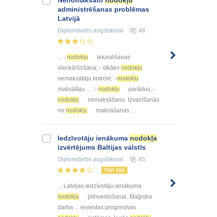
Nenomaksāto
nodokļu
administrēšanas problēmas
Latvijā
Diplomdarbs
augstskolai
48
... -
nodokļu
iekasēšanas
vienkāršošana; - sīkāko
nodokļu
nemaksātāju kotrole; -
nodokļu
maksātāju ... : -
nodokļu
parādus; -
nodokļu
nemaksāšanu. Izvairīšanās
no
nodokļu
maksāšanas ...
Iedzīvotāju ienākuma
nodokļa
izvērtējums Baltijas valstīs
Diplomdarbs
augstskolai
85
TOP 100
... Latvijas iedzīvotāju ienākuma
nodokļa
pilnveidošanai. Maģistra
darba ... ieviestas progresīvas