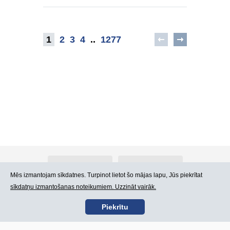
1
2
3
4
..
1277
Par Atlants.lv
Reklāma
Mēs izmantojam sīkdatnes. Turpinot lietot šo mājas lapu, Jūs piekrītat
sīkdatņu izmantošanas noteikumiem. Uzzināt vairāk.
Kontakti
Lietošanas noteikumi
Piekrītu
SIA „CDI” © 2002 -