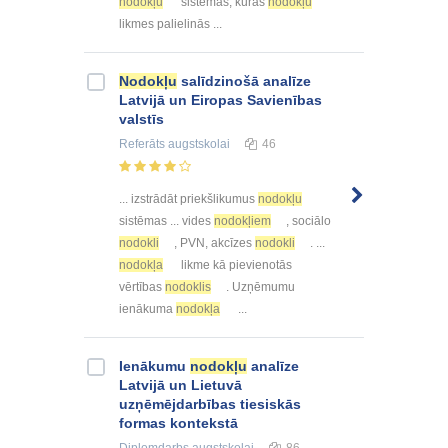
nodokļu
sistēmas, kurās
nodokļu
likmes palielinās ...
Nodokļu
salīdzinošā analīze
Latvijā un Eiropas Savienības
valstīs
Referāts
augstskolai
46
... izstrādāt priekšlikumus
nodokļu
sistēmas ... vides
nodokļiem
, sociālo
nodokli
, PVN, akcīzes
nodokli
. ...
nodokļa
likme kā pievienotās
vērtības
nodoklis
. Uzņēmumu
ienākuma
nodokļa
...
Ienākumu
nodokļu
analīze
Latvijā un Lietuvā
uzņēmējdarbības tiesiskās
formas kontekstā
Diplomdarbs
augstskolai
86