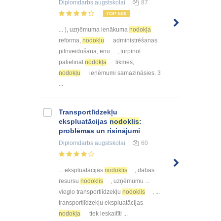
Diplomdarbs
augstskolai
87
TOP 500
... ), uzņēmuma ienākuma
nodokļa
reforma,
nodokļu
administrēšanas
pilnveidošana, ēnu ... , turpinot
palielināt
nodokļa
likmes,
nodokļu
ieņēmumi samazināsies. 3
...
Transportlīdzekļu
ekspluatācijas
nodoklis
:
problēmas un risinājumi
Diplomdarbs
augstskolai
60
... ekspluatācijas
nodoklis
, dabas
resursu
nodoklis
, uzņēmumu ...
vieglo transportlīdzekļu
nodoklis
, ...
transportlīdzekļu ekspluatācijas
nodokļa
tiek ieskaitīti ...