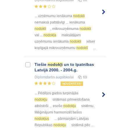
... uzņēmumu ienākuma
nodokli
nemaksā patstāvīgi ... ienākuma
nodokli
, mikrouzņēmuma
nodokli
vai ...
nodokļa
maksātājam
uzņēmumu ienākuma
nodokli
ietver
kopīgajā mikrouzņēmumu
nodoklī
...
Tiešie
nodokļi
un to īpatnības
Latvijā 2000. - 2004.g.
Diplomdarbs
augstskolai
69
NOVĒRTĒTS!
... Pēdējos gados turpinājās
nodokļu
sistēmas pilnveidošana
atbilstoši ... esošo
nodokļu
sistēmu.
Mēģinājumi harmonizēt tiešos
nodokļus
... pārmaiņām Latvijas
Republikas
nodokļu
sistēmā pēc ...