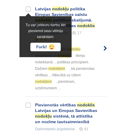
Latvijas
nodokļu
politika
Eiropas Savienības valstu
nodokļu
politikas skatījumā.
Tu vari jebkuru darbu ātri
Pievienotas vērtības
nodoklis
pievienot savu vēlmju
Referāts
augstskolai
17
sarakstam.
Forši!
... veidā neiesaistās
nodokļu
ievākšanā un
nodokļu
likmju
noteikšanā ... politikas principiem.
Dažiem
nodokļiem
, kā pievienotas
vērtības ... Attiecībā uz citiem
nodokļiem
, piemēram,
uzņēmumiem ...
Pievienotās vērtības
nodoklis
Latvijas un Eiropas Savienības
nodokļu
sistēmā, tā attīstība
un nozīme tautsaimniecībā
Diplomdarbs
augstskolai
81