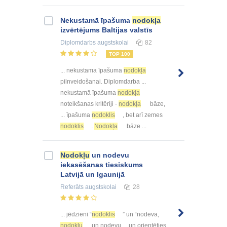
Nekustamā īpašuma
nodokļa
izvērtējums Baltijas valstīs
Diplomdarbs
augstskolai
82
TOP 100
... nekustama īpašuma
nodokļa
pilnveidošanai. Diplomdarba ...
nekustamā īpašuma
nodokļa
noteikšanas kritēriji -
nodokļa
bāze,
... īpašuma
nodoklis
, bet arī zemes
nodoklis
.
Nodokļa
bāze ...
Nodokļu
un nodevu
iekasēšanas tiesiskums
Latvijā un Igaunijā
Referāts
augstskolai
28
... jēdzieni “
nodoklis
” un “nodeva,
nodokļu
un nodevu ... un orientēties