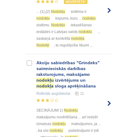
NOVĒRTĒTS!
... {1},{2}
Nodokļu
sistēma ir
nodokļu
kopums, kuru ...
nodokļu
sistēmu.
Nodokļu
iekasēšanas
iestādes ir Latvijas valsts
nodoklu
...
saskaņā ar konkrētā
nodokļa
.
Nodokļi
, to regulējošie likumi ...
Akciju sabiedrības "Grindeks"
saimnieciskās darbības
raksturojums, maksājamo
nodokļu
izvērtējums un
nodokļa
sloga aprēķināšana
Referāts
augstskolai
11
SECINĀJUMI 1)
Nodokļu
maksājumu novērtēšana ... arī redzēt
izmaiņas
nodokļu
maksājumos, ja ...
, ka visi
nodokļu
palielinājumi ir ļoti