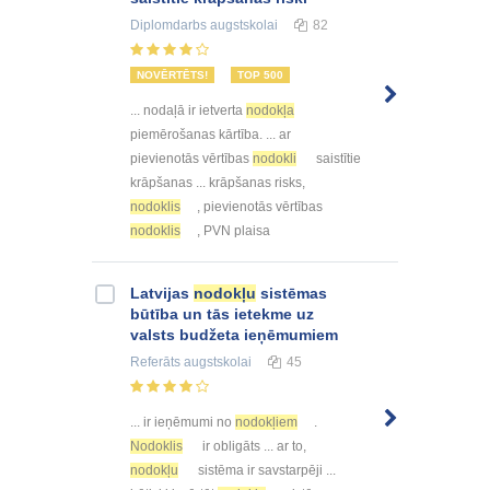
Diplomdarbs
augstskolai
82
NOVĒRTĒTS!
TOP 500
... nodaļā ir ietverta
nodokļa
piemērošanas kārtība. ... ar
pievienotās vērtības
nodokli
saistītie
krāpšanas ... krāpšanas risks,
nodoklis
, pievienotās vērtības
nodoklis
, PVN plaisa
Latvijas
nodokļu
sistēmas
būtība un tās ietekme uz
valsts budžeta ieņēmumiem
Referāts
augstskolai
45
... ir ieņēmumi no
nodokļiem
.
Nodoklis
ir obligāts ... ar to,
nodokļu
sistēma ir savstarpēji ...