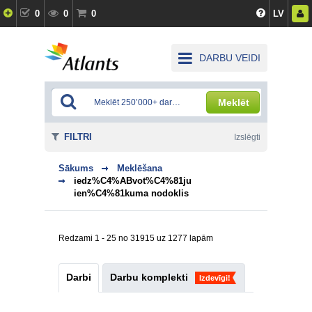
0
0
0
LV
DARBU VEIDI
Meklēt
FILTRI
Izslēgti
Sākums
Meklēšana
iedz%C4%ABvot%C4%81ju
ien%C4%81kuma nodoklis
Redzami 1 - 25 no 31915 uz 1277 lapām
Darbi
Darbu komplekti
Izdevīgi!