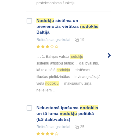
protekcionisma funkciju ...
Nodokļu
sistēma un
pievienotās vērtības
nodoklis
Baltijā
Referāts
augstskolai
19
... : 1. Baltijas valstu
nodokļu
sistēmu attīstību būtiski ... dalībvalstis,
kā rezultātā
nodokļu
sistēmas
tikušas pielīdzinātas ... ir visaugstākajā
vietā
nodokļu
maksājumu ziņā
nelieliem ...
Nekustamā īpašuma
nodoklis
un tā loma
nodokļu
politikā
(ES dalībvalstīs)
Referāts
augstskolai
25