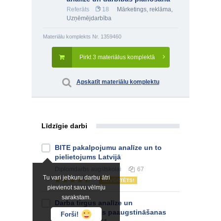
Referāts
18
Mārketings, reklāma
,
Uzņēmējdarbība
Materiālu komplekts Nr. 1359460
Pirkt 3 materiālus komplektā
Apskatīt materiālu komplektu
Līdzīgie darbi
BITE pakalpojumu analīze un to
pielietojums Latvijā
Diplomdarbs
augstskolai
67
Tu vari jebkuru darbu ātri
NOVĒRTĒTS!
pievienot savu vēlmju
sarakstam.
Darba tirgus analīze un
nodarbinātības paaugstināšanas
Forši!