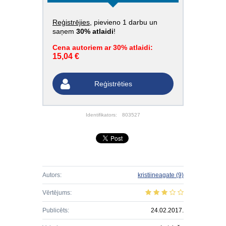
Reģistrējies
, pievieno 1 darbu un
saņem
30% atlaidi
!
Cena autoriem ar 30% atlaidi:
15,04 €
Reģistrēties
Identifikators:
803527
Autors:
kristiineagate
(9)
Vērtējums:
Publicēts:
24.02.2017.