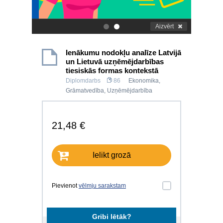
Aizvērt
.
.
Ienākumu nodokļu analīze Latvijā
un Lietuvā uzņēmējdarbības
tiesiskās formas kontekstā
Diplomdarbs
86
Ekonomika
,
Grāmatvedība
,
Uzņēmējdarbība
21,48 €
Ielikt grozā
Pievienot
vēlmju sarakstam
Gribi lētāk?