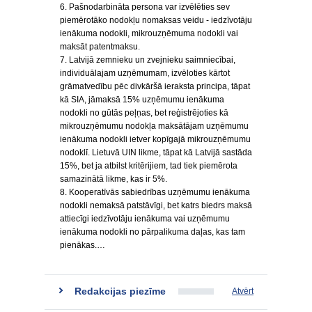
6. Pašnodarbināta persona var izvēlēties sev
piemērotāko nodokļu nomaksas veidu - iedzīvotāju
ienākuma nodokli, mikrouzņēmuma nodokli vai
maksāt patentmaksu.
7. Latvijā zemnieku un zvejnieku saimniecībai,
individuālajam uzņēmumam, izvēloties kārtot
grāmatvedību pēc divkāršā ieraksta principa, tāpat
kā SIA, jāmaksā 15% uzņēmumu ienākuma
nodokli no gūtās peļņas, bet reģistrējoties kā
mikrouzņēmumu nodokļa maksātājam uzņēmumu
ienākuma nodokli ietver kopīgajā mikrouzņēmumu
nodoklī. Lietuvā UIN likme, tāpat kā Latvijā sastāda
15%, bet ja atbilst kritērijiem, tad tiek piemērota
samazinātā likme, kas ir 5%.
8. Kooperatīvās sabiedrības uzņēmumu ienākuma
nodokli nemaksā patstāvīgi, bet katrs biedrs maksā
attiecīgi iedzīvotāju ienākuma vai uzņēmumu
ienākuma nodokli no pārpalikuma daļas, kas tam
pienākas.…
Redakcijas piezīme
Atvērt