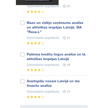
iespējas Latvijā
Diplomdarbs
augstskolai
85
Mazo un vidējo uzņēmumu analīze
un attīstības iespējas Latvijā. SIA
"Rasa-L"
Diplomdarbs
augstskolai
81
Patēriņa kredītu tirgus analīze un tā
attīstības iespējas Latvijā
Diplomdarbs
augstskolai
89
Azartspēļu nozare Latvijā un tās
finanšu analīze
Diplomdarbs
augstskolai
54