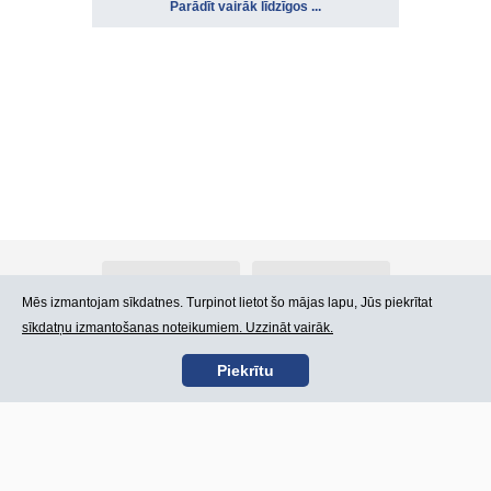
Parādīt vairāk līdzīgos ...
Par Atlants.lv
Reklāma
Mēs izmantojam sīkdatnes. Turpinot lietot šo mājas lapu, Jūs piekrītat
sīkdatņu izmantošanas noteikumiem. Uzzināt vairāk.
Kontakti
Lietošanas noteikumi
Piekrītu
SIA „CDI” © 2002 -
Lapas karte
2026