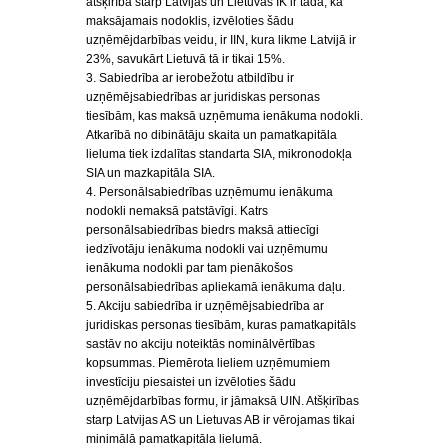
atšķirība starp Latvijas un Lietuvas IK ir tāda, ka
maksājamais nodoklis, izvēloties šādu
uzņēmējdarbības veidu, ir IIN, kura likme Latvijā ir
23%, savukārt Lietuvā tā ir tikai 15%.
3. Sabiedrība ar ierobežotu atbildību ir
uzņēmējsabiedrības ar juridiskas personas
tiesībām, kas maksā uzņēmuma ienākuma nodokli.
Atkarībā no dibinātāju skaita un pamatkapitāla
lieluma tiek izdalītas standarta SIA, mikronodokļa
SIA un mazkapitāla SIA.
4. Personālsabiedrības uzņēmumu ienākuma
nodokli nemaksā patstāvīgi. Katrs
personālsabiedrības biedrs maksā attiecīgi
iedzīvotāju ienākuma nodokli vai uzņēmumu
ienākuma nodokli par tam pienākošos
personālsabiedrības apliekamā ienākuma daļu.
5. Akciju sabiedrība ir uzņēmējsabiedrība ar
juridiskas personas tiesībām, kuras pamatkapitāls
sastāv no akciju noteiktās nominālvērtības
kopsummas. Piemērota lieliem uzņēmumiem
investīciju piesaistei un izvēloties šādu
uzņēmējdarbības formu, ir jāmaksā UIN. Atšķirības
starp Latvijas AS un Lietuvas AB ir vērojamas tikai
minimālā pamatkapitāla lielumā.