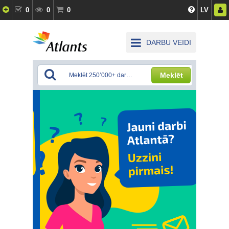
0
0
0
LV
DARBU VEIDI
Meklēt