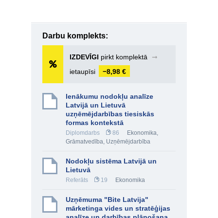
Darbu komplekts:
IZDEVĪGI
pirkt komplektā
➞
ietaupīsi
−8,98 €
Ienākumu nodokļu analīze
Latvijā un Lietuvā
uzņēmējdarbības tiesiskās
formas kontekstā
Diplomdarbs
86
Ekonomika
,
Grāmatvedība
,
Uzņēmējdarbība
Nodokļu sistēma Latvijā un
Lietuvā
Referāts
19
Ekonomika
Uzņēmuma "Bite Latvija"
mārketinga vides un stratēģijas
analīze un darbības plānošana