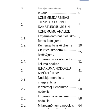
Nr.
Sadaļas nosaukums
Lpp.
Ievads
5
UZŅĒMĒJDARBĪBAS
TIESISKO FORMU
1.
7
RAKSTUROJUMS UN
UZŅĒMUMU ANALĪZE
Uzņēmējdarbības tiesisko
1.1.
7
formu iedalījums
1.2.
Komersantu izvērtējums
10
Citu tiesisko formu
1.3.
25
izvērtējums
Uzņēmumu skaita un to
1.4.
31
lieluma analīze
IENĀKUMA NODOKĻU
2.
41
IZVĒRTĒJUMS
Nodokļu teorētiskā
2.1.
41
interpretācija
Iedzīvotāju ienākuma
2.2.
50
nodoklis
Uzņēmuma ienākuma
2.3.
58
nodoklis
2.3.
Mikrouzņēmuma nodoklis
64