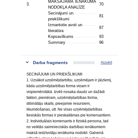
MAKSĀJAMĀ IENĀKUMA
3.
70
NODOKĻA ANALĪZE
Secinājumi un
81
priekšlikumi
Izmantotie avoti un
87
literatūra
Kopsavilkums
93
Summary
96
Darba fragments
Aizvērt
SECINĀJUMI UN PRIEKŠLIKUMI
1. Uzsākot uzņēmējdarbību, uzņēmējam ir jāizlemj,
kāda uzņēmējdarbības forma viņam ir
vispiemērotākā. Izvēli nosaka daudz un dažādi
faktori, piemēram, uzņēmējdarbības forma,
dibinātāju skaits, pieejamie resursiem,
likumdošanas, utt. Ne visas uzņēmējdarbības
tiesiskās formas ir pieskaitāmas pie komersantiem.
2. Individuālais komersants ir fiziskā persona, tad
no veiktās saimnieciskās darbības ienākumiem
maksā iedzīvotāju ienākuma nodokli. Galvenā