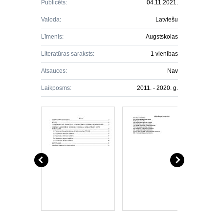
Publicēts:
04.11.2021.
Valoda:
Latviešu
Līmenis:
Augstskolas
Literatūras saraksts:
1 vienības
Atsauces:
Nav
Laikposms:
2011. - 2020. g.