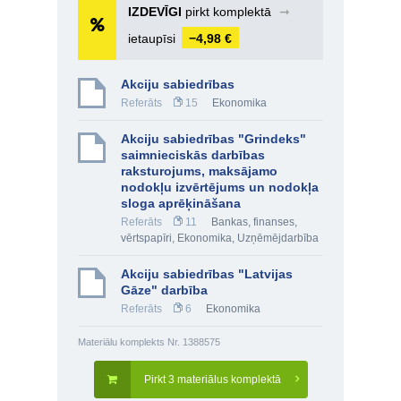
IZDEVĪGI
pirkt komplektā
➞
ietaupīsi
−4,98 €
Akciju sabiedrības
Referāts
15
Ekonomika
Akciju sabiedrības "Grindeks"
saimnieciskās darbības
raksturojums, maksājamo
nodokļu izvērtējums un nodokļa
sloga aprēķināšana
Referāts
11
Bankas, finanses,
vērtspapīri
,
Ekonomika
,
Uzņēmējdarbība
Akciju sabiedrības "Latvijas
Gāze" darbība
Referāts
6
Ekonomika
Materiālu komplekts Nr. 1388575
Pirkt 3 materiālus komplektā