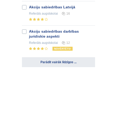
Akciju sabiedrības Latvijā
Referāts
augstskolai
16
Akciju sabiedrības darbības
juridiskie aspekti
Referāts
augstskolai
12
NOVĒRTĒTS!
Parādīt vairāk līdzīgos ...