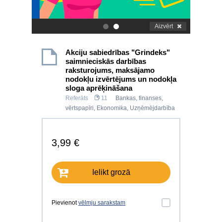
Aizvērt
.
.
Akciju sabiedrības "Grindeks"
saimnieciskās darbības
raksturojums, maksājamo
nodokļu izvērtējums un nodokļa
sloga aprēķināšana
Referāts
11
Bankas, finanses,
vērtspapīri
,
Ekonomika
,
Uzņēmējdarbība
3,99 €
Ielikt grozā
Pievienot
vēlmju sarakstam