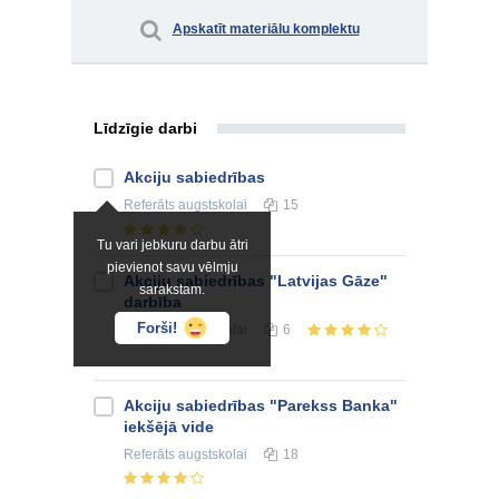
Apskatīt materiālu komplektu
Līdzīgie darbi
Akciju sabiedrības
Referāts
augstskolai
15
Tu vari jebkuru darbu ātri
pievienot savu vēlmju
Akciju sabiedrības "Latvijas Gāze"
sarakstam.
darbība
Forši!
Referāts
augstskolai
6
Akciju sabiedrības "Parekss Banka"
iekšējā vide
Referāts
augstskolai
18