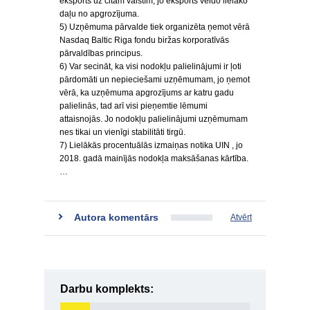
eksports uz citām valstīm, jo eksports veido lielāko
daļu no apgrozījuma.
5) Uzņēmuma pārvalde tiek organizēta ņemot vērā
Nasdaq Baltic Riga fondu biržas korporatīvās
pārvaldības principus.
6) Var secināt, ka visi nodokļu palielinājumi ir ļoti
pārdomāti un nepieciešami uzņēmumam, jo ņemot
vērā, ka uzņēmuma apgrozījums ar katru gadu
palielinās, tad arī visi pieņemtie lēmumi
attaisnojās. Jo nodokļu palielinājumi uzņēmumam
nes tikai un vienīgi stabilitāti tirgū.
7) Lielākās procentuālās izmaiņas notika UIN , jo
2018. gadā mainījās nodokļa maksāšanas kārtība.
…
Autora komentārs
Atvērt
Darbu komplekts: