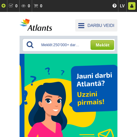
0
0
0
LV
DARBU VEIDI
Meklēt