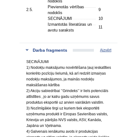
nodoklis
Pievienotās vērtības
2.5.
9
nodoklis
SECINĀJUMI
10
Izmantotās literatūras un
11
avotu saraksts
Darba fragments
Aizvērt
SECINĀJUMI
1) Nodokļu maksājumu novērtēšana ļauj ieskatīties
konkrēto pozīciju lielumā, kā arī redzēt izmaiņas
nodokļu maksājumos, ja mainās nodokļu
maksāšanas kārtība
2) Akciju sabiedrībai ’’Grindeks’’ ir liels potenciāls
attīstīties , jo ar katru gadu uzņēmums savus
produktus eksportē uz arvien vairākām valstīm.
3) Nozīmīgākie tirgi uz kuriem tiek eksportēti
uzņēmuma produkti ir Eiropas Savienības valstis,
Krievija un pārējās NVS valstis, ASV, Kanāda,
Japāna un Vjetnama.
4) Galvenais ienākumu avots ir produkcijas