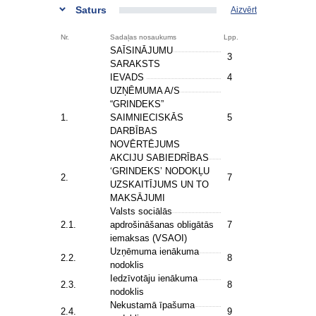
Saturs
Aizvērt
Nr.
Sadaļas nosaukums
Lpp.
SAĪSINĀJUMU
3
SARAKSTS
IEVADS
4
UZŅĒMUMA A/S
“GRINDEKS”
1.
SAIMNIECISKĀS
5
DARBĪBAS
NOVĒRTĒJUMS
AKCIJU SABIEDRĪBAS
‘GRINDEKS’ NODOKĻU
2.
7
UZSKAITĪJUMS UN TO
MAKSĀJUMI
Valsts sociālās
2.1.
apdrošināšanas obligātās
7
iemaksas (VSAOI)
Uzņēmuma ienākuma
2.2.
8
nodoklis
Iedzīvotāju ienākuma
2.3.
8
nodoklis
Nekustamā īpašuma
2.4.
9