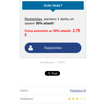
Gribi lētāk?
Reģistrējies
, pievieno 1 darbu un
saņem
30% atlaidi
!
2,79
Cena autoriem ar 30% atlaidi:
€
Reģistrēties
Identifikators:
378357
Autors:
Finanses
(4)
Vērtējums: