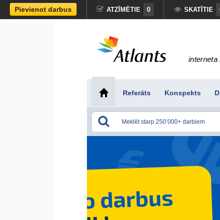
Pievienot darbus
ATZĪMĒTIE
0
SKATĪTIE
interneta 
Referāts
Konspekts
D