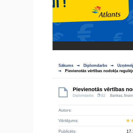
Sākums
Diplomdarbs
Uzņēmēj
Pievienotās vērtības nodokļa regulēju
Pievienotās vērtības nod
Diplomdarbs
82
Bankas, finans
Autors:
Vērtējums:
Publicēts:
17.