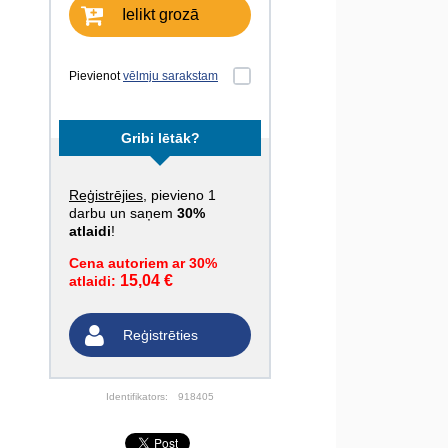
Ielikt grozā
Pievienot
vēlmju sarakstam
Gribi lētāk?
Reģistrējies
, pievieno 1
darbu un saņem
30%
atlaidi
!
Cena autoriem ar 30%
15,04 €
atlaidi:
Reģistrēties
Identifikators:
918405