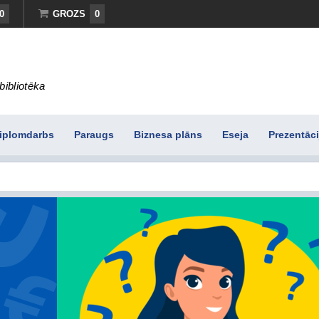
0
GROZS
0
bibliotēka
iplomdarbs
Paraugs
Biznesa plāns
Eseja
Prezentāci