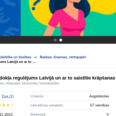
.
.
darbība un tiesības
Bankas, finanses, vērtspapīri
ms Latvijā un ar to ...
okļa regulējums Latvijā un ar to saistītie krāpšanas 
es, vērtspapīri
,
Ekonomika
,
Grāmatvedība
Eva
(2)
Līmenis:
Augstskolas
Literatūras saraksts:
57 vienības
Atsauces:
Ir
11.2022.