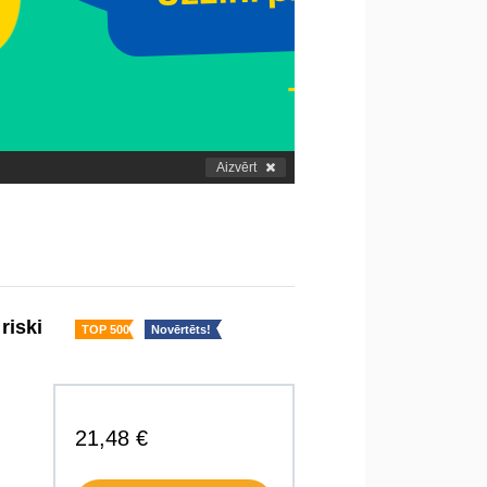
Aizvērt
riski
TOP 500
Novērtēts!
21,48 €