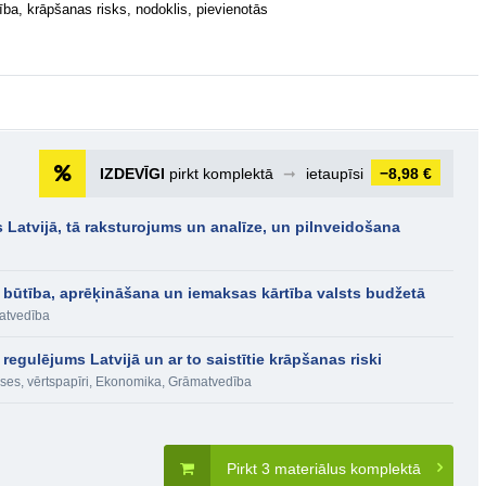
ba, krāpšanas risks, nodoklis, pievienotās
IZDEVĪGI
pirkt komplektā
➞
ietaupīsi
−8,98 €
 Latvijā, tā raksturojums un analīze, un pilnveidošana
 būtība, aprēķināšana un iemaksas kārtība valsts budžetā
atvedība
regulējums Latvijā un ar to saistītie krāpšanas riski
ses, vērtspapīri
,
Ekonomika
,
Grāmatvedība
Pirkt 3 materiālus komplektā