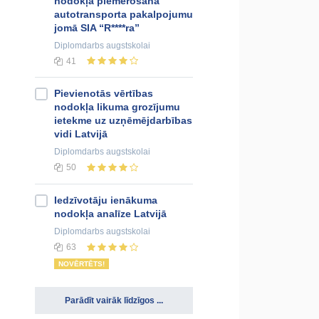
nodokļa piemērošana
autotransporta pakalpojumu
jomā SIA “R****ra”
Diplomdarbs
augstskolai
41
Pievienotās vērtības
nodokļa likuma grozījumu
ietekme uz uzņēmējdarbības
vidi Latvijā
Diplomdarbs
augstskolai
50
Iedzīvotāju ienākuma
nodokļa analīze Latvijā
Diplomdarbs
augstskolai
63
NOVĒRTĒTS!
Parādīt vairāk līdzīgos ...