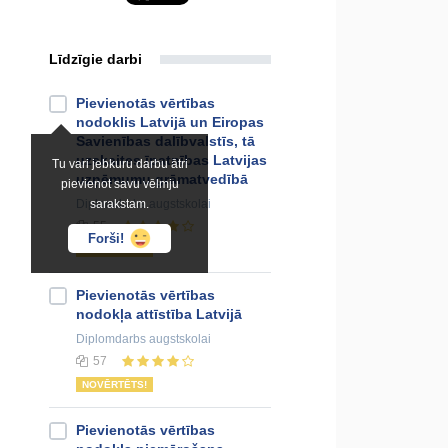
Līdzīgie darbi
Pievienotās vērtības
nodoklis Latvijā un Eiropas
Savienības dalībvalstīs, tā
uzskaites īpatnības Latvijas
Tu vari jebkuru darbu ātri
uzņēmumu grāmatvedībā
pievienot savu vēlmju
Diplomdarbs
sarakstam.
augstskolai
55
Forši!
NOVĒRTĒTS!
Pievienotās vērtības
nodokļa attīstība Latvijā
Diplomdarbs
augstskolai
57
NOVĒRTĒTS!
Pievienotās vērtības