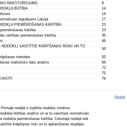
ĒMAS RAKSTUROJUMS
8
ODOKĻA BŪTĪBA
14
vēsture
14
normatīvais regulējums Latvijā
17
NODOKĻA PIEMĒROŠANAS KĀRTĪBA
23
s piemērošanas kārtība
23
otās vērtības piemērošanas kārtība
35
umi
46
 NODOKLI SAISTĪTIE KRĀPŠANAS RISKI UN TO
50
 krāpšanas metodes
50
laisas statistisko datu analīze
66
72
75
N AVOTI
76
Aizvērt
Pirmajā nodaļā ir izpētīta nodokļu sistēma
 nodokļa būtības analīze un ar to saistītais normatīvais
rta nodokļa piemērošanas kārtība. Ceturtajā nodaļā tiek
 saistītie krāpšanas riski un to apkarošanas iespējas.