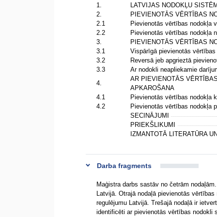
1.
LATVIJAS NODOKĻU SIST
2.
PIEVIENOTĀS VĒRTĪBAS N
2.1
Pievienotās vērtības nodokļa 
2.2
Pievienotās vērtības nodokļa 
3.
PIEVIENOTĀS VĒRTĪBAS 
3.1
Vispārīgā pievienotās vērtība
3.2
Reversā jeb apgrieztā pievien
3.3
Ar nodokli neapliekamie darīj
AR PIEVIENOTĀS VĒRTĪBAS
4.
APKAROŠANA
4.1
Pievienotās vērtības nodokļa
4.2
Pievienotās vērtības nodokļa p
SECINĀJUMI
PRIEKŠLIKUMI
IZMANTOTĀ LITERATŪRA U
Darba fragments
Maģistra darbs sastāv no četrām nodaļām. 
Latvijā. Otrajā nodaļā pievienotās vērtības
regulējumu Latvijā. Trešajā nodaļā ir ietve
identificēti ar pievienotās vērtības nodokli