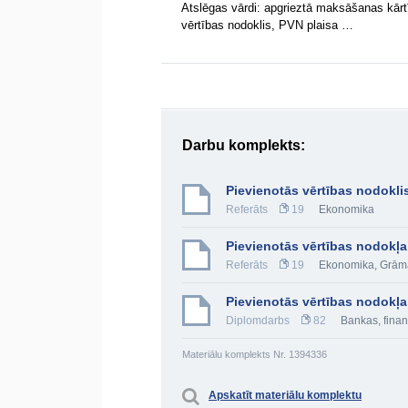
Atslēgas vārdi: apgrieztā maksāšanas kārtī
vērtības nodoklis, PVN plaisa …
Darbu komplekts:
Pievienotās vērtības nodoklis
Referāts
19
Ekonomika
Pievienotās vērtības nodokļa
Referāts
19
Ekonomika
,
Grām
Pievienotās vērtības nodokļa 
Diplomdarbs
82
Bankas, finan
Materiālu komplekts Nr. 1394336
Apskatīt materiālu komplektu