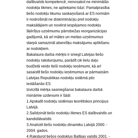
dalībvalsts kompetencē, nenosakot ne minimālās
nodokļa likmes, ne apliekamo bāzi. Pamatprasība
tiešo nodokļu likumu saskaņošanā ar ES normām
ir nodrošināt ne diskrimināciju pret nodokļu
maksātājiem un novērst iespējamos nodokļu
šķēršļus uzņēmumu pārrobežas reorganizācijas
gadījumā, kā arī mātes un meitas uzņēmumus
starpā samazināt atsevišķu maksājumu aplikšanu
ar nodokļiem.
Bakalaura darba mērķis ir sniegt Latvijas tiešo
nodokļu raksturojumu, parādīt cik lielu daļu
budžetā veido tieši nodokļu ieņēmumi, kā arī
sasaistīt tiešo nodokļu ieņēmumus ar pārmaiņām
Latvijas Republikas nodokļu sistēmā pēc
iestāšanās ES.
Izvirzītā mērķa sasniegšanai bakalaura darbā
risināmie uzdevumi ir šādi:
1.Apskatīt nodokļu sistēmas teorētiskos principus
Latvijā.
2.Salīdzināt tiešo nodokļu likmes ES dalībvalstīs un
kandidātvalstīs
3.Analizēt tiešo nodokļu dinamiku Latvijā 2000. -
2004. gados.
4.Raksturot tiešos nodokļus Baltijas valstīs 2001. -