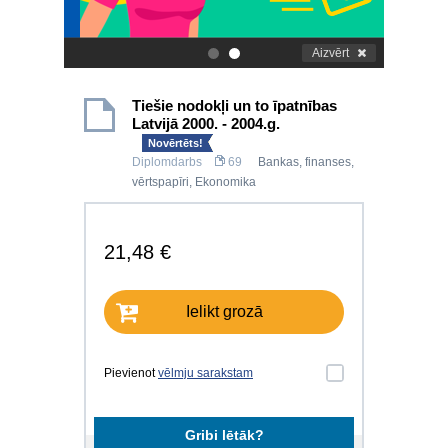
Aizvērt
.
.
Tiešie nodokļi un to īpatnības
Latvijā 2000. - 2004.g.
Novērtēts!
Diplomdarbs
69
Bankas, finanses,
vērtspapīri
,
Ekonomika
21,48 €
Ielikt grozā
Pievienot
vēlmju sarakstam
Gribi lētāk?