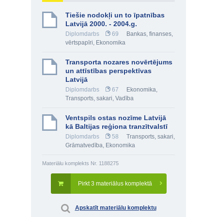
Tiešie nodokļi un to īpatnības
Latvijā 2000. - 2004.g.
Diplomdarbs
69
Bankas, finanses,
vērtspapīri
,
Ekonomika
Transporta nozares novērtējums
un attīstības perspektīvas
Latvijā
Diplomdarbs
67
Ekonomika
,
Transports, sakari
,
Vadība
Ventspils ostas nozīme Latvijā
kā Baltijas reģiona tranzītvalstī
Diplomdarbs
58
Transports, sakari
,
Grāmatvedība
,
Ekonomika
Materiālu komplekts Nr. 1188275
Pirkt 3 materiālus komplektā
Apskatīt materiālu komplektu