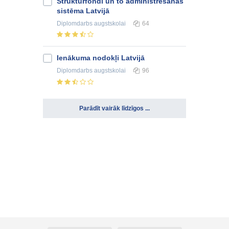
Struktūrfondi un to administrēšanas
sistēma Latvijā
Diplomdarbs
augstskolai
64
Ienākuma nodokļi Latvijā
Diplomdarbs
augstskolai
96
Parādīt vairāk līdzīgos ...