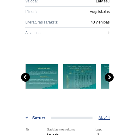
Valoda:
Latviešu
Līmenis:
Augstskolas
Literatūras saraksts:
43 vienības
Atsauces:
Ir
Saturs
Aizvērt
Nr.
Sadaļas nosaukums
Lpp.