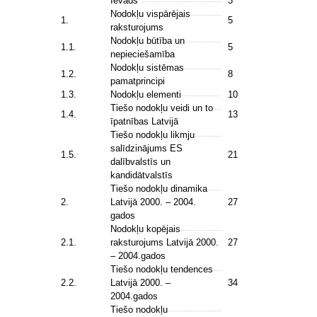
Ievads
3
Nodokļu vispārējais
1.
5
raksturojums
Nodokļu būtība un
1.1.
5
nepieciešamība
Nodokļu sistēmas
1.2.
8
pamatprincipi
1.3.
Nodokļu elementi
10
Tiešo nodokļu veidi un to
1.4.
13
īpatnības Latvijā
Tiešo nodokļu likmju
salīdzinājums ES
1.5.
21
dalībvalstīs un
kandidātvalstīs
Tiešo nodokļu dinamika
2.
Latvijā 2000. – 2004.
27
gados
Nodokļu kopējais
2.1.
raksturojums Latvijā 2000.
27
– 2004.gados
Tiešo nodokļu tendences
2.2.
Latvijā 2000. –
34
2004.gados
Tiešo nodokļu