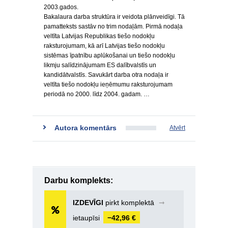
2003.gados.
Bakalaura darba struktūra ir veidota plānveidīgi. Tā
pamatteksts sastāv no trim nodaļām. Pirmā nodaļa
veltīta Latvijas Republikas tiešo nodokļu
raksturojumam, kā arī Latvijas tiešo nodokļu
sistēmas īpatnību aplūkošanai un tiešo nodokļu
likmju salīdzinājumam ES dalībvalstīs un
kandidātvalstīs. Savukārt darba otra nodaļa ir
veltīta tiešo nodokļu ieņēmumu raksturojumam
periodā no 2000. līdz 2004. gadam. …
Autora komentārs
Atvērt
Darbu komplekts:
IZDEVĪGI
pirkt komplektā
➞
ietaupīsi
−42,96 €