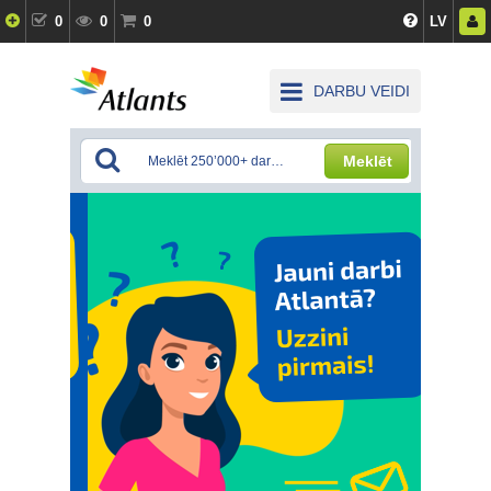
0
0
0
LV
DARBU VEIDI
Meklēt