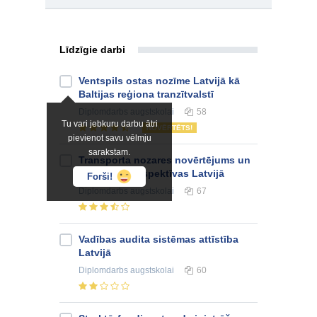
Līdzīgie darbi
Ventspils ostas nozīme Latvijā kā
Baltijas reģiona tranzītvalstī
Diplomdarbs
augstskolai
58
Tu vari jebkuru darbu ātri
NOVĒRTĒTS!
pievienot savu vēlmju
sarakstam.
Transporta nozares novērtējums un
attīstības perspektīvas Latvijā
Forši!
Diplomdarbs
augstskolai
67
Vadības audita sistēmas attīstība
Latvijā
Diplomdarbs
augstskolai
60