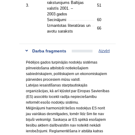
raksturojums Baltijas
3.
51
valstīs 2001. –
2003.gados
Secinājumi
60
Izmantotas literatūras un
66
avotu saraksts
Darba fragments
Aizvērt
Pēdējos gados turpinājās nodokļu sistēmas
pilnveidošana atbilstoši notiekošajiem
sabiedriskajiem, politiskajiem un ekonomiskajiem
pārveides procesiem mūsu valstī.
Latvijas iesaistīšanas starptautiskajās
organizācijas, kā arī kļūstot par Eiropas Savienības
(ES) asociēto locekli radīja nepieciešamību
reformēt esošo nodokļu sistēmu.
Mēģinājumi harmonizēt tiešos nodokļus ES norit
jau vairākas desmitgades, tomēr līdz šim tie nav
bijuši veiksmīgi. Saskaņa ar ES spēkā esošajiem
tiesību aktiem dalībvalstīm nav noteikti nekādi
ierobežojumi. Reglamentēšana ir atstāta katras